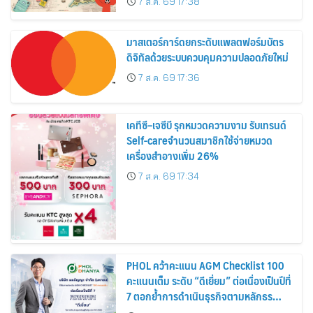
7 ส.ค. 69 17:38
สิงหาคมนี้
มาสเตอร์การ์ดยกระดับแพลตฟอร์มบัตร
ดิจิทัลด้วยระบบควบคุมความปลอดภัยใหม่
7 ส.ค. 69 17:36
เคทีซี–เจซีบี รุกหมวดความงาม รับเทรนด์
Self-careจำนวนสมาชิกใช้จ่ายหมวด
เครื่องสำอางเพิ่ม 26%
7 ส.ค. 69 17:34
PHOL คว้าคะแนน AGM Checklist 100
คะแนนเต็ม ระดับ “ดีเยี่ยม” ต่อเนื่องเป็นปีที่
7 ตอกย้ำการดำเนินธุรกิจตามหลักธร
รมาภิบาล โปร่งใส สร้างความเชื่อมั่นผู้ถือ