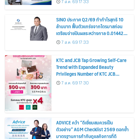
7 ส.ค. 69 17:33
หุ้น
SINO ประกาศ Q2/69 ทำกำไรสุทธิ 10
ล้านบาท ฟื้นตัวแกร่งจากไตรมาสก่อน
เตรียมจ่ายปันผลระหว่างกาล 0.014423
บาทต่อหุ้น ครึ่งปีหลังมุ่งเติบโตต่อเนื่อง
7 ส.ค. 69 17:33
KTC and JCB Tap Growing Self-Care
Trend with Expanded Beauty
Privileges Number of KTC JCB
Cardmembers Spending on
7 ส.ค. 69 17:30
Cosmetics Rises 26%
ADVICE คว้า “ดีเยี่ยมสมควรเป็น
ตัวอย่าง” AGM Checklist 2569 ตอกย้ำ
มาตรฐานการกำกับดูแลกิจการที่ดี