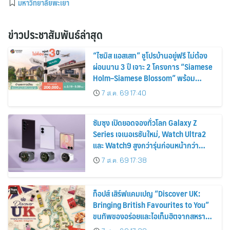
มหาวิทยาลัยพะเยา
ข่าวประชาสัมพันธ์ล่าสุด
“ไซมิส แอสเสท” ชูโปรบ้านอยู่ฟรี ไม่ต้อง
ผ่อนนาน 3 ปี เจาะ 2 โครงการ “Siamese
Holm–Siamese Blossom” พร้อม
ส่วนลดและสิทธิพิเศษถึง 31 สิงหาคม
7 ส.ค. 69 17:40
2569
ซัมซุง เปิดยอดจองทั่วโลก Galaxy Z
Series เจเนอเรชันใหม่, Watch Ultra2
และ Watch9 สูงกว่ารุ่นก่อนหน้ากว่า
30%
7 ส.ค. 69 17:38
ท็อปส์ เสิร์ฟแคมเปญ “Discover UK:
Bringing British Favourites to You”
ขนทัพของอร่อยและไอเท็มฮิตจากสหราช
อาณาจักร ส่งตรงถึงมือตั้งแต่วันนี้ – 18