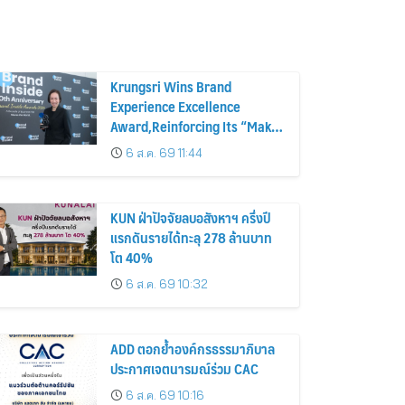
Krungsri Wins Brand
Experience Excellence
Award,Reinforcing Its “Make
Life Simple” Brand Promise
6 ส.ค. 69 11:44
KUN ฝ่าปัจจัยลบอสังหาฯ ครึ่งปี
แรกดันรายได้ทะลุ 278 ล้านบาท
โต 40%
6 ส.ค. 69 10:32
ADD ตอกย้ำองค์กรธรรมาภิบาล
ประกาศเจตนารมณ์ร่วม CAC
6 ส.ค. 69 10:16