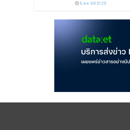
AMERICA’S GOT TALENT
6 ส.ค. 69 10:29
SEASON 21