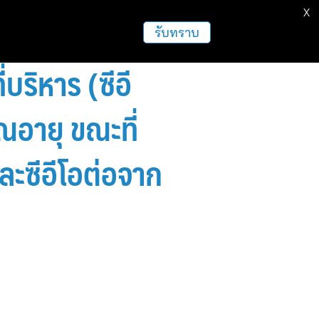
X
รับทราบ
ริหาร (ซีอี
อายุ ขณะที่
ะซีอีโอต่อจาก