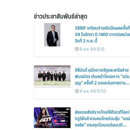
ข่าวประชาสัมพันธ์ล่าสุด
3BBIF เตรียมจ่ายเงินปันผลครั้งที่
38 ในอัตรา 0.1400 บาทต่อหน่ว
วันที่ 2 ก.ย. นี้
6 ส.ค. 69 12:12
อีซี่มันนี่ ผนึกภาครัฐและเครือข่าย
พันธมิตร เดินหน้าโครงการ “แว่น
บุญ” ครั้งที่ 2 มอบแว่นสายตาแก่
ประชาชน 600 คน ขยายโอกาส
6 ส.ค. 69 10:52
การมองเห็นสู่ชุมชนไทย
ส่งแรงเชียร์จากไทยให้ถึงเวทีโลก!
ทรูวิชั่นส์ ชวนคนไทยร่วมลุ้น “เนเน
รอยัล” ครบทุกโมเมนต์บนเวที