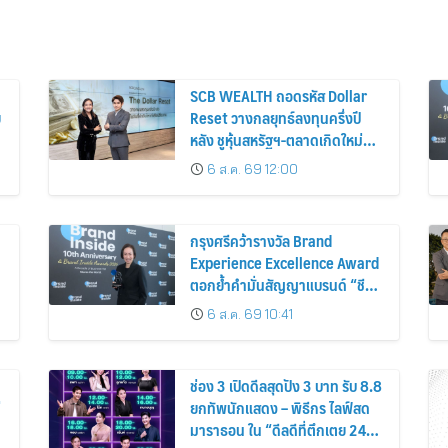
SCB WEALTH ถอดรหัส Dollar
ย
Reset วางกลยุทธ์ลงทุนครึ่งปี
หลัง ชูหุ้นสหรัฐฯ-ตลาดเกิดใหม่
ผนวกบอนด์ระยะสั้น-กลางเสริม
6 ส.ค. 69 12:00
พอร์ตแกร่ง
กรุงศรีคว้ารางวัล Brand
Experience Excellence Award
ตอกย้ำคำมั่นสัญญาแบรนด์ “ชีวิต
ง่าย ได้ทุกวัน”
6 ส.ค. 69 10:41
ช่อง 3 เปิดดีลสุดปัง 3 บาท รับ 8.8
่
ยกทัพนักแสดง – พิธีกร ไลฟ์สด
มาราธอน ใน “ดีลดีที่ตึกเตย 24