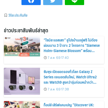
วิริยะประกันภัย
ข่าวประชาสัมพันธ์ล่าสุด
“ไซมิส แอสเสท” ชูโปรบ้านอยู่ฟรี ไม่ต้อง
ผ่อนนาน 3 ปี เจาะ 2 โครงการ “Siamese
Holm–Siamese Blossom” พร้อม
ส่วนลดและสิทธิพิเศษถึง 31 สิงหาคม
7 ส.ค. 69 17:40
2569
ซัมซุง เปิดยอดจองทั่วโลก Galaxy Z
Series เจเนอเรชันใหม่, Watch Ultra2
และ Watch9 สูงกว่ารุ่นก่อนหน้ากว่า
30%
7 ส.ค. 69 17:38
ท็อปส์ เสิร์ฟแคมเปญ “Discover UK: