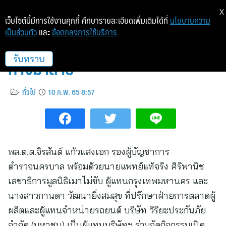
X
เว็บไซต์นี้มีการใช้งานคุกกี้ ศึกษารายละเอียดเพิ่มเติมได้ที่
นโยบายความ
เป็นส่วนตัว
และ
ข้อตกลงการใช้บริการ
วิริยะประกันภัยร่วมรณรงค์หยุดรถ
ทางม้าลาย
รับทราบ
ทั่วไป
10 ก.พ. 65 8:57
พล.ต.ต.จิรสันต์ แก้วแสงเอก รองผู้บัญชาการ
ตำรวจนครบาล พร้อมด้วยนายแพทย์แท้จริง ศิริพานิช
เลขาธิการมูลนิธิเมาไม่ขับ ผู้แทนกรุงเทพมหานคร และ
นางสาวกานดา วัฒนายิ่งสมสุข ที่ปรึกษาฝ่ายการตลาดผู้
ผลิตและผู้แทนจำหน่ายรถยนต์ บริษัท วิริยะประกันภัย
จำกัด (มหาชน) เป็นผู้แทนบริษัทฯ ร่วมจัดกิจกรรมเปิด