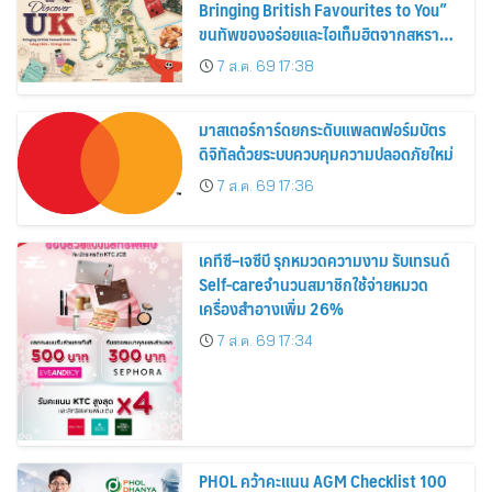
Bringing British Favourites to You”
ขนทัพของอร่อยและไอเท็มฮิตจากสหราช
อาณาจักร ส่งตรงถึงมือตั้งแต่วันนี้ – 18
7 ส.ค. 69 17:38
สิงหาคมนี้
มาสเตอร์การ์ดยกระดับแพลตฟอร์มบัตร
ดิจิทัลด้วยระบบควบคุมความปลอดภัยใหม่
7 ส.ค. 69 17:36
เคทีซี–เจซีบี รุกหมวดความงาม รับเทรนด์
Self-careจำนวนสมาชิกใช้จ่ายหมวด
เครื่องสำอางเพิ่ม 26%
7 ส.ค. 69 17:34
PHOL คว้าคะแนน AGM Checklist 100