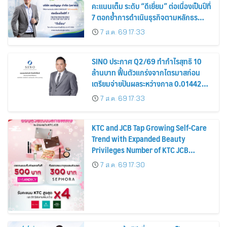
คะแนนเต็ม ระดับ “ดีเยี่ยม” ต่อเนื่องเป็นปีที่
7 ตอกย้ำการดำเนินธุรกิจตามหลักธร
รมาภิบาล โปร่งใส สร้างความเชื่อมั่นผู้ถือ
7 ส.ค. 69 17:33
หุ้น
SINO ประกาศ Q2/69 ทำกำไรสุทธิ 10
ล้านบาท ฟื้นตัวแกร่งจากไตรมาสก่อน
เตรียมจ่ายปันผลระหว่างกาล 0.014423
บาทต่อหุ้น ครึ่งปีหลังมุ่งเติบโตต่อเนื่อง
7 ส.ค. 69 17:33
KTC and JCB Tap Growing Self-Care
Trend with Expanded Beauty
Privileges Number of KTC JCB
Cardmembers Spending on
7 ส.ค. 69 17:30
Cosmetics Rises 26%