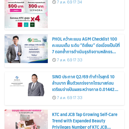
7 ส.ค. 69 17:34
PHOL คว้าคะแนน AGM Checklist 100
คะแนนเต็ม ระดับ “ดีเยี่ยม” ต่อเนื่องเป็นปีที่
7 ตอกย้ำการดำเนินธุรกิจตามหลักธร
รมาภิบาล โปร่งใส สร้างความเชื่อมั่นผู้ถือ
7 ส.ค. 69 17:33
หุ้น
SINO ประกาศ Q2/69 ทำกำไรสุทธิ 10
ล้านบาท ฟื้นตัวแกร่งจากไตรมาสก่อน
เตรียมจ่ายปันผลระหว่างกาล 0.014423
บาทต่อหุ้น ครึ่งปีหลังมุ่งเติบโตต่อเนื่อง
7 ส.ค. 69 17:33
KTC and JCB Tap Growing Self-Care
Trend with Expanded Beauty
Privileges Number of KTC JCB