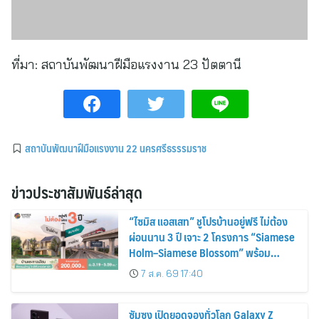
ที่มา:
สถาบันพัฒนาฝีมือแรงงาน 23 ปัตตานี
สถาบันพัฒนาฝีมือแรงงาน 22 นครศรีธรรรมราช
ข่าวประชาสัมพันธ์ล่าสุด
“ไซมิส แอสเสท” ชูโปรบ้านอยู่ฟรี ไม่ต้อง
ผ่อนนาน 3 ปี เจาะ 2 โครงการ “Siamese
Holm–Siamese Blossom” พร้อม
ส่วนลดและสิทธิพิเศษถึง 31 สิงหาคม
7 ส.ค. 69 17:40
2569
ซัมซุง เปิดยอดจองทั่วโลก Galaxy Z