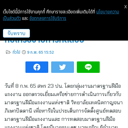
X
เว็บไซต์นี้มีการใช้งานคุกกี้ ศึกษารายละเอียดเพิ่มเติมได้ที่
นโยบายความ
เป็นส่วนตัว
และ
ข้อตกลงการใช้บริการ
สพร.23 ปัตตานี ตรวจเยี่ยม หารือ
กับเครือข่ายการทดสอบ
รับทราบ
ทั่วไป
9 ก.พ. 65 15:52
วันที่ 8 ก.พ. 65 สพร 23 ปน. โดยกลุ่มงานมาตรฐานฝีมือ
แรงงาน ออกตรวจเยี่ยมเครือข่ายการดำเนินการเกี่ยวกับ
มาตรฐานฝีมือแรงงานแห่งชาติ วิทยาลัยเทคนิคกาญจนา
ภิเษกปัตตานี เพื่อหารือในประเด็นการจัดตั้งศูนย์ทดสอบ
มาตรฐานฝีมือแรงงานและ การทดสอบมาตรฐานฝีมือ
แรงงานแห่งชาติ โดยมีนายธนเดช นวลเจริญ ผู้อำนวย