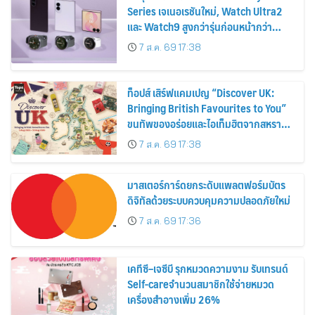
Series เจเนอเรชันใหม่, Watch Ultra2
และ Watch9 สูงกว่ารุ่นก่อนหน้ากว่า
30%
7 ส.ค. 69 17:38
ท็อปส์ เสิร์ฟแคมเปญ “Discover UK:
Bringing British Favourites to You”
ขนทัพของอร่อยและไอเท็มฮิตจากสหราช
อาณาจักร ส่งตรงถึงมือตั้งแต่วันนี้ – 18
7 ส.ค. 69 17:38
สิงหาคมนี้
มาสเตอร์การ์ดยกระดับแพลตฟอร์มบัตร
ดิจิทัลด้วยระบบควบคุมความปลอดภัยใหม่
7 ส.ค. 69 17:36
เคทีซี–เจซีบี รุกหมวดความงาม รับเทรนด์
Self-careจำนวนสมาชิกใช้จ่ายหมวด
เครื่องสำอางเพิ่ม 26%