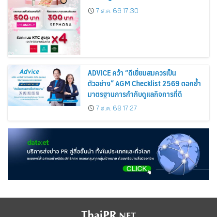
Cardmembers Spending on
7 ส.ค. 69 17:30
Cosmetics Rises 26%
ADVICE คว้า “ดีเยี่ยมสมควรเป็น
ตัวอย่าง” AGM Checklist 2569 ตอกย้ำ
มาตรฐานการกำกับดูแลกิจการที่ดี
7 ส.ค. 69 17:27