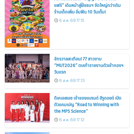
แฟร์” เดินหน้าสู่ฝั่งธนฯ จัดใหญ่กว่าเดิม
ร้านเด็ดเพิ่ม อิ่มฟิน 10 วันเต็ม!
6 ส.ค. 69 17:15
จักรวาลสะเทือน! 77 สาวงาม
“MUT2026” ตบเท้ารายงานตัวเข้ากองฯ
วันแรก
6 ส.ค. 69 17:13
ดีเคเอสเอช เจ้าของแบรนด์ ฮีรูดอยด์ เปิด
ตัวแคมเปญ “Road to Winning with
the MPS Science”
6 ส.ค. 69 17:12