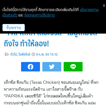
X
เว็บไซต์นี้มีการใช้งานคุกกี้ ศึกษารายละเอียดเพิ่มเติมได้ที่
นโยบายความ
เป็นส่วนตัว
และ
ข้อตกลงการใช้บริการ
เท็กซัส ชิคเก้น ขอแนะนำ
“PAPRIKA เดอะซีรีส์” เมนูใหม่จี๊ด
รับทราบ
ถึงใจ ท้าให้ลอง!
ทั่วไป
,
ไลฟ์สไตล์
9 ก.พ. 65 15:12
เท็กซัส ชิคเก้น (Texas Chicken) ขอเสนอเมนูใหม่ ที่พก
พาความร้อนแรงจัดจ้าน เอาใจสายจี๊ดจ๊าด กับ
“PAPRIKA เดอะซีรีส์” ไก่ทอดสดใหม่ชิ้นใหญ่เต็มคำ
กรอบนอกชุ่มฉ่ำถึงเนื้อในแบบฉบับเท็กซัส ชิคเก้น แถม