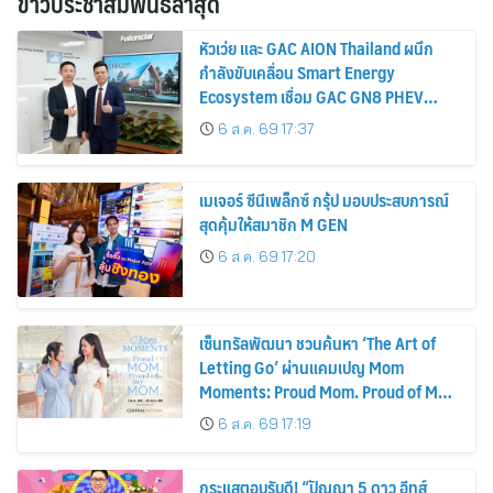
ข่าวประชาสัมพันธ์ล่าสุด
หัวเว่ย และ GAC AION Thailand ผนึก
กำลังขับเคลื่อน Smart Energy
Ecosystem เชื่อม GAC GN8 PHEV
รถยนต์ MPV ระดับพรีเมียม เข้ากับ
6 ส.ค. 69 17:37
พลังงานแสงอาทิตย์ภายในบ้าน
เมเจอร์ ซีนีเพล็กซ์ กรุ้ป มอบประสบการณ์
สุดคุ้มให้สมาชิก M GEN
6 ส.ค. 69 17:20
เซ็นทรัลพัฒนา ชวนค้นหา ‘The Art of
Letting Go’ ผ่านแคมเปญ Mom
Moments: Proud Mom. Proud of My
Mom.
6 ส.ค. 69 17:19
กระแสตอบรับดี! “ปัญญา 5 ดาว อีทส์