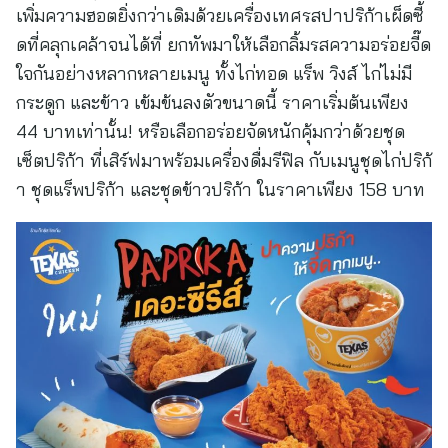
เพิ่มความฮอตยิ่งกว่าเดิมด้วยเครื่องเทศรสปาปริก้าเผ็ดซี้
ดที่คลุกเคล้าจนได้ที่ ยกทัพมาให้เลือกลิ้มรสความอร่อยจี๊ด
ใจกันอย่างหลากหลายเมนู ทั้งไก่ทอด แร็พ วิงส์ ไก่ไม่มี
กระดูก และข้าว เข้มข้นลงตัวขนาดนี้ ราคาเริ่มต้นเพียง
44 บาทเท่านั้น! หรือเลือกอร่อยจัดหนักคุ้มกว่าด้วยชุด
เซ็ตปริก้า ที่เสิร์ฟมาพร้อมเครื่องดื่มรีฟิล กับเมนูชุดไก่ปริก้
า ชุดแร็พปริก้า และชุดข้าวปริก้า ในราคาเพียง 158 บาท