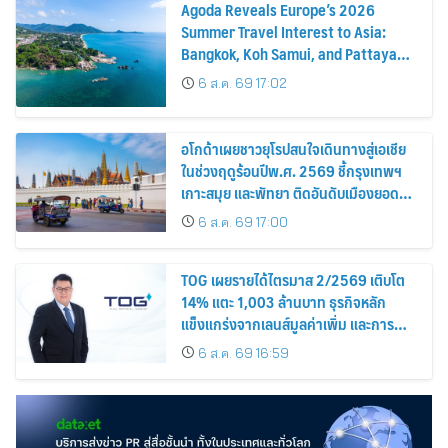
Agoda Reveals Europe’s 2026
Summer Travel Interest to Asia:
Bangkok, Koh Samui, and Pattaya
Among the Top Cities
6 ส.ค. 69 17:02
อโกด้าเผยชาวยุโรปสนใจเดินทางสู่เอเชีย
ในช่วงฤดูร้อนปีพ.ศ. 2569 ชี้กรุงเทพฯ
เกาะสมุย และพัทยา ติดอันดับเมืองยอด
นิยม
6 ส.ค. 69 17:00
TOG เผยรายได้ไตรมาส 2/2569 เติบโต
14% แตะ 1,003 ล้านบาท ธุรกิจหลัก
แข็งแกร่งจากเลนส์มูลค่าเพิ่ม และการ
ขยายตลาดต่างประเทศ พร้อมเดินหน้า
6 ส.ค. 69 16:59
ลงทุนเพื่อการเติบโตระยะยาว