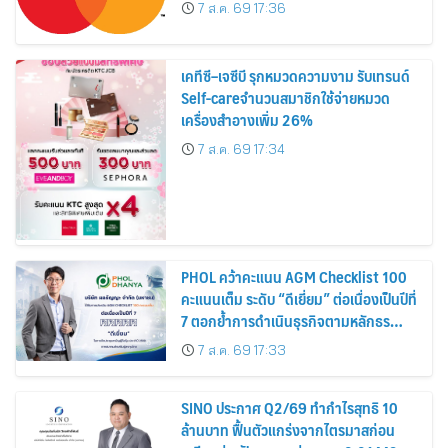
7 ส.ค. 69 17:36
เคทีซี–เจซีบี รุกหมวดความงาม รับเทรนด์
Self-careจำนวนสมาชิกใช้จ่ายหมวด
เครื่องสำอางเพิ่ม 26%
7 ส.ค. 69 17:34
PHOL คว้าคะแนน AGM Checklist 100
คะแนนเต็ม ระดับ “ดีเยี่ยม” ต่อเนื่องเป็นปีที่
7 ตอกย้ำการดำเนินธุรกิจตามหลักธร
รมาภิบาล โปร่งใส สร้างความเชื่อมั่นผู้ถือ
7 ส.ค. 69 17:33
หุ้น
SINO ประกาศ Q2/69 ทำกำไรสุทธิ 10
ล้านบาท ฟื้นตัวแกร่งจากไตรมาสก่อน