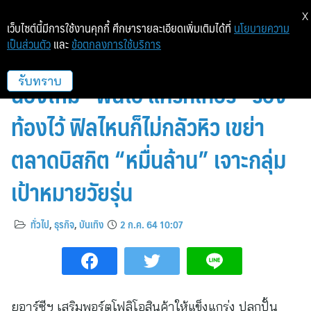
X
เว็บไซต์นี้มีการใช้งานคุกกี้ ศึกษารายละเอียดเพิ่มเติมได้ที่
นโยบายความ
เป็นส่วนตัว
และ
ข้อตกลงการใช้บริการ
“ฟันโอ” ย้ำผู้นำตลาดบิสกิต เสิร์ฟ
น้องใหม่ “ฟันโอ แครกเกอร์” รอง
รับทราบ
ท้องไว้ ฟิลไหนก็ไม่กลัวหิว เขย่า
ตลาดบิสกิต “หมื่นล้าน” เจาะกลุ่ม
เป้าหมายวัยรุ่น
ทั่วไป
,
ธุรกิจ
,
บันเทิง
2 ก.ค. 64 10:07
ยูอาร์ซีฯ เสริมพอร์ตโฟลิโอสินค้าให้แข็งแกร่ง ปลุกปั้น