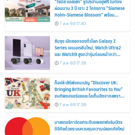
“ไซมิส แอสเสท” ชูโปรบ้านอยู่ฟรี ไม่ต้อง
ผ่อนนาน 3 ปี เจาะ 2 โครงการ “Siamese
Holm–Siamese Blossom” พร้อม
ส่วนลดและสิทธิพิเศษถึง 31 สิงหาคม
7 ส.ค. 69 17:40
2569
ซัมซุง เปิดยอดจองทั่วโลก Galaxy Z
Series เจเนอเรชันใหม่, Watch Ultra2
และ Watch9 สูงกว่ารุ่นก่อนหน้ากว่า
30%
7 ส.ค. 69 17:38
ท็อปส์ เสิร์ฟแคมเปญ “Discover UK:
Bringing British Favourites to You”
ขนทัพของอร่อยและไอเท็มฮิตจากสหราช
อาณาจักร ส่งตรงถึงมือตั้งแต่วันนี้ – 18
7 ส.ค. 69 17:38
สิงหาคมนี้
มาสเตอร์การ์ดยกระดับแพลตฟอร์มบัตร
ดิจิทัลด้วยระบบควบคุมความปลอดภัยใหม่