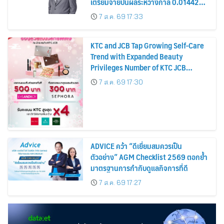
เตรียมจ่ายปันผลระหว่างกาล 0.014423
บาทต่อหุ้น ครึ่งปีหลังมุ่งเติบโตต่อเนื่อง
7 ส.ค. 69 17:33
KTC and JCB Tap Growing Self-Care
Trend with Expanded Beauty
Privileges Number of KTC JCB
Cardmembers Spending on
7 ส.ค. 69 17:30
Cosmetics Rises 26%
ADVICE คว้า “ดีเยี่ยมสมควรเป็น
ตัวอย่าง” AGM Checklist 2569 ตอกย้ำ
มาตรฐานการกำกับดูแลกิจการที่ดี
7 ส.ค. 69 17:27