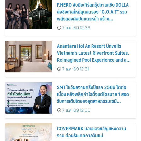
F.HERO จับมือเกิร์ลกรุ๊ปมาเลเซีย DOLLA
ส่งซิงเกิลใหม่สุดสตรอง “G.O.A.T” รวม
พลังสองศิลปินแถวหน้า สร้าง
ปรากฏการณ์ใหม่แห่งวงการเพลงอาเซียน
7 ส.ค. 69 12:36
Anantara Hoi An Resort Unveils
Vietnam’s Latest Riverfront Suites,
Reimagined Pool Experience and a
Vibrant New Dining Destination
7 ส.ค. 69 12:31
SMT โชว์ผลงานครึ่งปีแรก 2569 โตต่อ
เนื่อง หลังพลิกกำไรตั้งแต่ไตรมาส 1 สอด
รับการเติบโตของอุตสาหกรรมเซมิ
คอนดักเตอร์
7 ส.ค. 69 12:30
COVERMARK มอบของขวัญแห่งความ
งาม ต้อนรับเทศกาลวันแม่