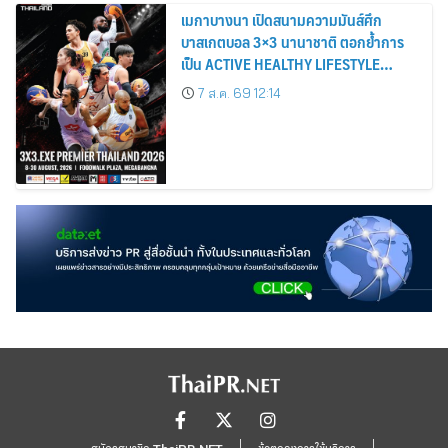
เมกาบางนา เปิดสนามความมันส์ศึก
บาสเกตบอล 3×3 นานาชาติ ตอกย้ำการ
เป็น ACTIVE HEALTHY LIFESTYLE
DESTINATION วันที่ 8 – 30 ส.ค. 69 ณ
7 ส.ค. 69 12:14
ฟู้ดวอล์ค พลาซ่า ศูนย์การค้าเมกาบางนา