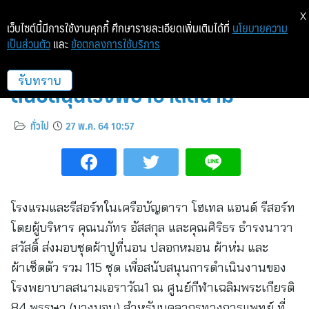
X
เว็บไซต์นี้มีการใช้งานคุกกี้ ศึกษารายละเอียดเพิ่มเติมได้ที่
นโยบายความ
เป็นส่วนตัว
และ
ข้อตกลงการใช้บริการ
บัญดารา โฮเทล แอนด์ รีสอร์ท ร่วม
สนับสนุนโรงพยาบาลสนาม
รับทราบ
ทั่วไป
27 พ.ค. 64 10:57
โรงแรมและรีสอร์ทในเครือบัญดารา โฮเทล แอนด์ รีสอร์ท
โดยผู้บริหาร คุณนภัทร อัสสกุล และคุณศิริธร ธำรงนาวา
สวัสดิ์ ส่งมอบชุดผ้าปูที่นอน ปลอกหมอน ผ้าห่ม และ
ผ้าเช็ดตัว รวม 115 ชุด เพื่อสนับสนุนการดำเนินงานของ
โรงพยาบาลสนามเอราวัณ1 ณ ศูนย์กีฬาเฉลิมพระเกียรติ
84 พรรษา (บางบอน) สำหรับบุคลากรทางการแพทย์ ที่