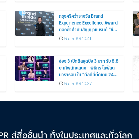
กรุงศรีคว้ารางวัล Brand
Experience Excellence Award
ตอกย้ำคำมั่นสัญญาแบรนด์ “ชีวิต
ง่าย ได้ทุกวัน”
6 ส.ค. 69 10:41
ช่อง 3 เปิดดีลสุดปัง 3 บาท รับ 8.8
่
ยกทัพนักแสดง – พิธีกร ไลฟ์สด
มาราธอน ใน “ดีลดีที่ตึกเตย 24
ชั่วโมง”
6 ส.ค. 69 10:27