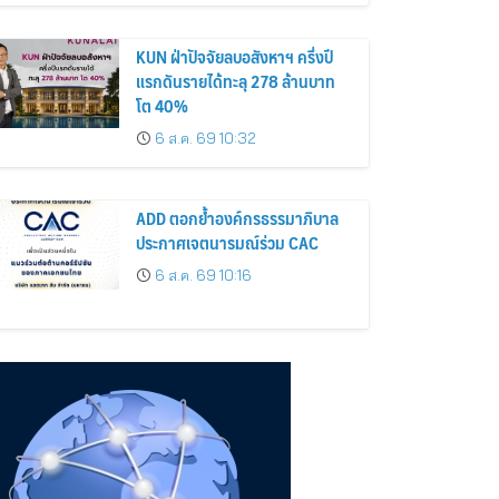
KUN ฝ่าปัจจัยลบอสังหาฯ ครึ่งปี
แรกดันรายได้ทะลุ 278 ล้านบาท
โต 40%
6 ส.ค. 69 10:32
ADD ตอกย้ำองค์กรธรรมาภิบาล
ประกาศเจตนารมณ์ร่วม CAC
6 ส.ค. 69 10:16