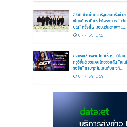
อีซี่มันนี่ ผนึกภาครัฐและเครือข่าย
พันธมิตร เดินหน้าโครงการ “แว่น
บุญ” ครั้งที่ 2 มอบแว่นสายตาแก่
ประชาชน 600 คน ขยายโอกาส
6 ส.ค. 69 10:52
การมองเห็นสู่ชุมชนไทย
ส่งแรงเชียร์จากไทยให้ถึงเวทีโลก!
ทรูวิชั่นส์ ชวนคนไทยร่วมลุ้น “เนเน
รอยัล” ครบทุกโมเมนต์บนเวที
AMERICA’S GOT TALENT
6 ส.ค. 69 10:29
SEASON 21