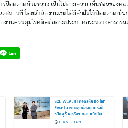
นการปิดตลาดห้วยขวาง เป็นไปตามความเห็นชอบของ
ูแลสถานที่ โดยสำนักงานเขตได้มีคำสั่งให้ปิดตลาดเป็นการ
พนักงานควบคุมโรคติดต่อตามประกาศกระทรวงสาธารณ
Line
SCB WEALTH ถอดรหัส Dollar
ย
Reset วางกลยุทธ์ลงทุนครึ่งปี
หลัง ชูหุ้นสหรัฐฯ-ตลาดเกิดใหม่
ผนวกบอนด์ระยะสั้น-กลางเสริม
6 ส.ค. 69 12:00
พอร์ตแกร่ง