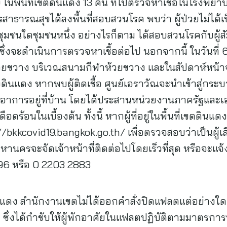
19 ในพื้นที่เขตดินแดง 13 คน ที่ไปตรวจหาเชื้อในโรงพยา
ธารณสุขได้ลงพื้นที่สอบสวนโรค พบว่า ผู้ป่วยไม่ได้เป็น
อชุมชนใดชุมชนหนึ่ง อย่างไรก็ตาม ได้สอบสวนโรคกับผู้สัมผั
 ซึ่งจะดำเนินการตรวจหาเชื้อต่อไป นอกจากนี้ ในวันที่
้วยขวาง บริเวณสนามกีฬาห้วยขวาง และในสัปดาห์หน้าจะ
ดง หากพบผู้ติดเชื้อ ศูนย์เอราวัณจะนำเข้าสู่กระบว
เกตอาการอยู่ที่บ้าน โดยได้ประสานหน่วยงานภาครัฐและเอ
ดร้อนในเบื้องต้น ทั้งนี้ หากผู้ที่อยู่ในพื้นที่เขตดิน
bkkcovid19.bangkok.go.th/ เพื่อตรวจสอบว่าเป็นผู้เส
ทพมหานครจะจัดเจ้าหน้าที่ติดต่อไปโดยเร็วที่สุด หรือจะ
96 หรือ 0 2203 2883
ดง สำนักงานเขตไม่ได้ออกคำสั่งปิดแฟลตแต่อย่างใด
ซึ่งได้กำชับให้ผู้พักอาศัยในแฟลตปฏิบัติตามมาตรการท