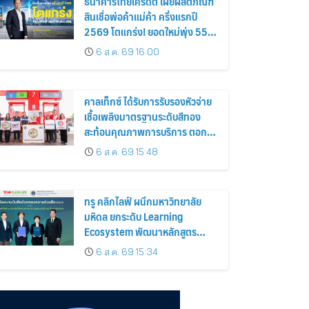
ธนาคารไทยเครดิต เผยผลิตภัณฑ์
สินเชื่อพ่อค้าแม่ค้า ครึ่งแรกปี
2569 โตแกร่ง! ยอดใหม่พุ่ง 55%
หนุนรายย่อยยกระดับสู่ดิจิทัลเต็ม
6 ส.ค. 69 16:00
รูปแบบ
คาลเท็กซ์ ได้รับการรับรองหัวจ่าย
เชื้อเพลิงมาตรฐานระดับสีทอง
สะท้อนคุณภาพการบริการ ตอกย้ำ
ความมั่นใจทุกการเติม
6 ส.ค. 69 15:48
ทรู คลิกไลฟ์ ผนึกมหาวิทยาลัย
มหิดล ยกระดับ Learning
Ecosystem พัฒนาหลักสูตร
ภาษาอังกฤษ สู่ ม.ปลายครั้งแรก!
6 ส.ค. 69 15:34
พร้อมใช้ปีการศึกษา 2570