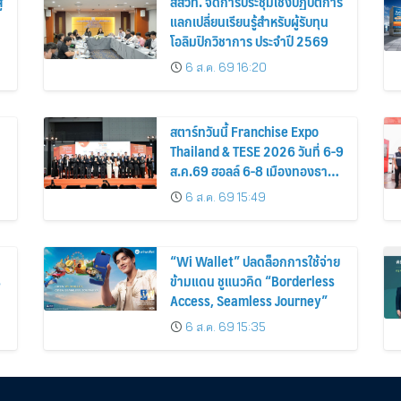
่
สสวท. จัดการประชุมเชิงปฏิบัติการ
แลกเปลี่ยนเรียนรู้สำหรับผู้รับทุน
โอลิมปิกวิชาการ ประจำปี 2569
6 ส.ค. 69 16:20
สตาร์ทวันนี้ Franchise Expo
Thailand & TESE 2026 วันที่ 6-9
ส.ค.69 ฮอลล์ 6-8 เมืองทองธานี
-
พบทัพธุรกิจ&แฟรนไชส์ ซัพพลาย
6 ส.ค. 69 15:49
เออร์สินค้า เติมรายได้ช่วย
เศรษฐกิจไทย
“Wi Wallet” ปลดล็อกการใช้จ่าย
s
ข้ามแดน ชูแนวคิด “Borderless
Access, Seamless Journey”
6 ส.ค. 69 15:35