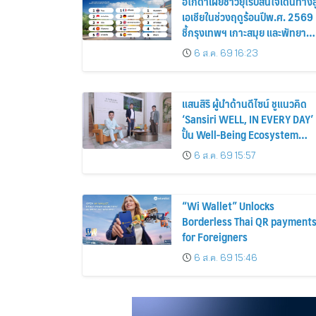
อโกด้าเผยชาวยุโรปสนใจเดินทางสู
เอเชียในช่วงฤดูร้อนปีพ.ศ. 2569
ชี้กรุงเทพฯ เกาะสมุย และพัทยา
ติดอันดับเมืองยอดนิยม
6 ส.ค. 69 16:23
แสนสิริ ผู้นำด้านดีไซน์ ชูแนวคิด
‘Sansiri WELL, IN EVERY DAY’
ปั้น Well-Being Ecosystem
เชื่อมที่อยู่อาศัย-คอมมูนิตี้-บริการ
6 ส.ค. 69 15:57
ไลฟ์สไตล์ เซ็ตมาตรฐานใหม่อสัง
หาฯ ไทย
“Wi Wallet” Unlocks
Borderless Thai QR payment
for Foreigners
6 ส.ค. 69 15:46