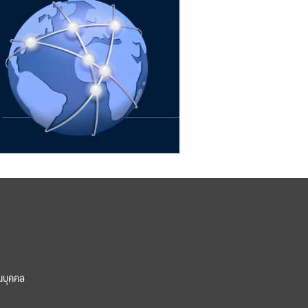
นบุคคล