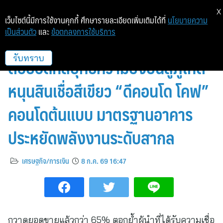
X
เว็บไซต์นี้มีการใช้งานคุกกี้ ศึกษารายละเอียดเพิ่มเติมได้ที่
นโยบายความ
เป็นส่วนตัว
และ
ข้อตกลงการใช้บริการ
แสนสิริ จับมือ ธนาคารกรุงเทพ
ต่อยอดกลยุทธ์ความยั่งยืนสู่ภูเก็ต
รับทราบ
หนุนสินเชื่อสีเขียว “ดีคอนโด โคฟ”
คอนโดต้นแบบ มาตรฐานอาคาร
ประหยัดพลังงานระดับสากล
เศรษฐกิจ/การเงิน
8 ก.ค. 69 16:47
กวาดยอดขายแล้วกว่า 65% ตอกย้ำผู้นำที่ได้รับความเชื่อ