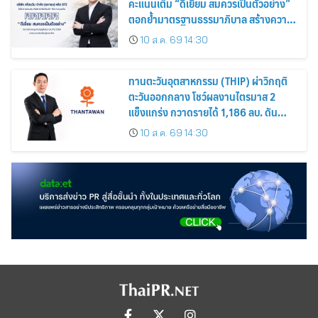
คะแนนเต็ม “ดีเยี่ยม สมควรเป็นตัวอย่าง”
ตอกย้ำมาตรฐานธรรมาภิบาล สร้างความ
เชื่อมั่นนักลงทุน
10 ส.ค. 69 14:30
ทานตะวันอุตสาหกรรม (THIP) ผ่าวิกฤติ
ตะวันออกกลาง โชว์ผลงานไตรมาส 2
แข็งแกร่ง กวาดรายได้ 1,186 ลบ. ดัน
กำไรเพิ่มขึ้น 26% พร้อมอนุมัติปันผล
10 ส.ค. 69 14:30
ระหว่างกาล 0.55 บาท/หุ้น