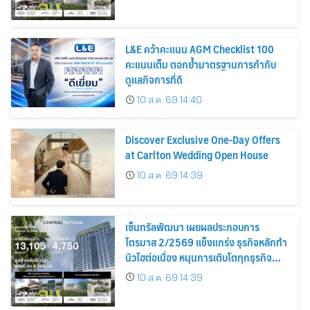
businesses while advancing future
landmark developments
L&E คว้าคะแนน AGM Checklist 100
คะแนนเต็ม ตอกย้ำมาตรฐานการกำกับ
ดูแลกิจการที่ดี
10 ส.ค. 69 14:40
Discover Exclusive One-Day Offers
at Carlton Wedding Open House
10 ส.ค. 69 14:39
เซ็นทรัลพัฒนา เผยผลประกอบการ
ไตรมาส 2/2569 แข็งแกร่ง ธุรกิจหลักทำ
นิวไฮต่อเนื่อง หนุนการเติบโตทุกธุรกิจ
เดินหน้าสร้างแลนด์มาร์กแห่งอนาคต
10 ส.ค. 69 14:39