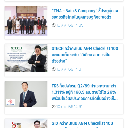
“TMA – Bain & Company” ชี้ประตูสู่ทาง
รอดธุรกิจไทยในยุคเศรษฐกิจชะลอตัว
10 ส.ค. 69 14:35
STECH คว้าคะแนน AGM Checklist 100
คะแนนเต็ม ระดับ “ดีเยี่ยม สมควรเป็น
ตัวอย่าง”
10 ส.ค. 69 14:31
TKS ท็อปฟอร์ม Q2/69 กำไรทะยานกว่า
1,311% อยู่ที่ 168.9 ลบ. รายได้โต 26%
พร้อมโชว์ผลประกอบการที่ดีขึ้นอย่างเห็น
ได้ชัด บอร์ดเคาะจ่ายปันผลระหว่างกาลหุ้น
10 ส.ค. 69 14:31
ละ 0.12 บาท
STX คว้าคะแนน AGM Checklist 100