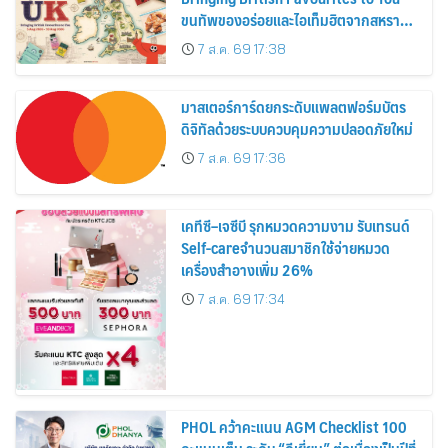
ขนทัพของอร่อยและไอเท็มฮิตจากสหราช
อาณาจักร ส่งตรงถึงมือตั้งแต่วันนี้ – 18
7 ส.ค. 69 17:38
สิงหาคมนี้
มาสเตอร์การ์ดยกระดับแพลตฟอร์มบัตร
ดิจิทัลด้วยระบบควบคุมความปลอดภัยใหม่
7 ส.ค. 69 17:36
เคทีซี–เจซีบี รุกหมวดความงาม รับเทรนด์
Self-careจำนวนสมาชิกใช้จ่ายหมวด
เครื่องสำอางเพิ่ม 26%
7 ส.ค. 69 17:34
PHOL คว้าคะแนน AGM Checklist 100