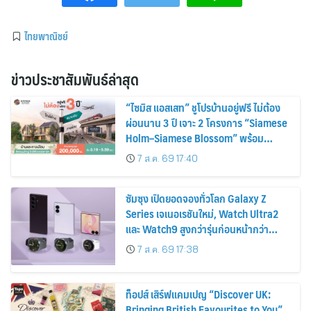
ไทยพาณิชย์
ข่าวประชาสัมพันธ์ล่าสุด
“ไซมิส แอสเสท” ชูโปรบ้านอยู่ฟรี ไม่ต้อง
ผ่อนนาน 3 ปี เจาะ 2 โครงการ “Siamese
Holm–Siamese Blossom” พร้อม
ส่วนลดและสิทธิพิเศษถึง 31 สิงหาคม
7 ส.ค. 69 17:40
2569
ซัมซุง เปิดยอดจองทั่วโลก Galaxy Z
Series เจเนอเรชันใหม่, Watch Ultra2
และ Watch9 สูงกว่ารุ่นก่อนหน้ากว่า
30%
7 ส.ค. 69 17:38
ท็อปส์ เสิร์ฟแคมเปญ “Discover UK:
Bringing British Favourites to You”