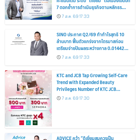
คะแนนเต็ม ระดับ “ดีเยี่ยม” ต่อเนื่องเป็นปีที่
7 ตอกย้ำการดำเนินธุรกิจตามหลักธร
รมาภิบาล โปร่งใส สร้างความเชื่อมั่นผู้ถือ
7 ส.ค. 69 17:33
หุ้น
SINO ประกาศ Q2/69 ทำกำไรสุทธิ 10
ล้านบาท ฟื้นตัวแกร่งจากไตรมาสก่อน
เตรียมจ่ายปันผลระหว่างกาล 0.014423
บาทต่อหุ้น ครึ่งปีหลังมุ่งเติบโตต่อเนื่อง
7 ส.ค. 69 17:33
KTC and JCB Tap Growing Self-Care
Trend with Expanded Beauty
Privileges Number of KTC JCB
Cardmembers Spending on
7 ส.ค. 69 17:30
Cosmetics Rises 26%
ADVICE คว้า “ดีเยี่ยมสมควรเป็น