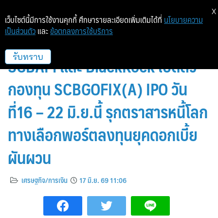
X
เว็บไซต์นี้มีการใช้งานคุกกี้ ศึกษารายละเอียดเพิ่มเติมได้ที่
นโยบายความ
เป็นส่วนตัว
และ
ข้อตกลงการใช้บริการ
SCB WEALTH ผสานพลัง
SCBAM และ BlackRock เปิดตัว
รับทราบ
กองทุน SCBGOFIX(A) IPO วัน
ที่16 – 22 มิ.ย.นี้ รุกตราสารหนี้โลก
ทางเลือกพอร์ตลงทุนยุคดอกเบี้ย
ผันผวน
เศรษฐกิจ/การเงิน
17 มิ.ย. 69 11:06