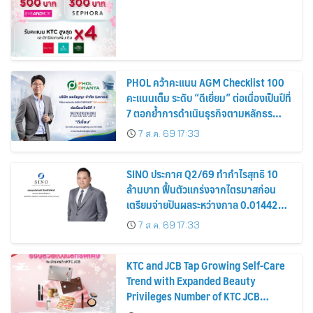
PHOL คว้าคะแนน AGM Checklist 100
คะแนนเต็ม ระดับ “ดีเยี่ยม” ต่อเนื่องเป็นปีที่
7 ตอกย้ำการดำเนินธุรกิจตามหลักธร
รมาภิบาล โปร่งใส สร้างความเชื่อมั่นผู้ถือ
7 ส.ค. 69 17:33
หุ้น
SINO ประกาศ Q2/69 ทำกำไรสุทธิ 10
ล้านบาท ฟื้นตัวแกร่งจากไตรมาสก่อน
เตรียมจ่ายปันผลระหว่างกาล 0.014423
บาทต่อหุ้น ครึ่งปีหลังมุ่งเติบโตต่อเนื่อง
7 ส.ค. 69 17:33
KTC and JCB Tap Growing Self-Care
Trend with Expanded Beauty
Privileges Number of KTC JCB
Cardmembers Spending on