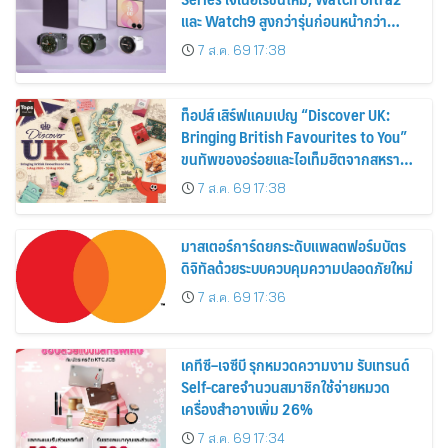
และ Watch9 สูงกว่ารุ่นก่อนหน้ากว่า
30%
7 ส.ค. 69 17:38
ท็อปส์ เสิร์ฟแคมเปญ “Discover UK:
Bringing British Favourites to You”
ขนทัพของอร่อยและไอเท็มฮิตจากสหราช
อาณาจักร ส่งตรงถึงมือตั้งแต่วันนี้ – 18
7 ส.ค. 69 17:38
สิงหาคมนี้
มาสเตอร์การ์ดยกระดับแพลตฟอร์มบัตร
ดิจิทัลด้วยระบบควบคุมความปลอดภัยใหม่
7 ส.ค. 69 17:36
เคทีซี–เจซีบี รุกหมวดความงาม รับเทรนด์
Self-careจำนวนสมาชิกใช้จ่ายหมวด
เครื่องสำอางเพิ่ม 26%
7 ส.ค. 69 17:34