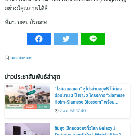
อย่างมีคุณภาพได้ดี
ที่มา:
บลจ. บัวหลวง
บลจ.บัวหลวง
ข่าวประชาสัมพันธ์ล่าสุด
“ไซมิส แอสเสท” ชูโปรบ้านอยู่ฟรี ไม่ต้อง
ผ่อนนาน 3 ปี เจาะ 2 โครงการ “Siamese
Holm–Siamese Blossom” พร้อม
ส่วนลดและสิทธิพิเศษถึง 31 สิงหาคม
7 ส.ค. 69 17:40
2569
ซัมซุง เปิดยอดจองทั่วโลก Galaxy Z
Series เจเนอเรชันใหม่, Watch Ultra2