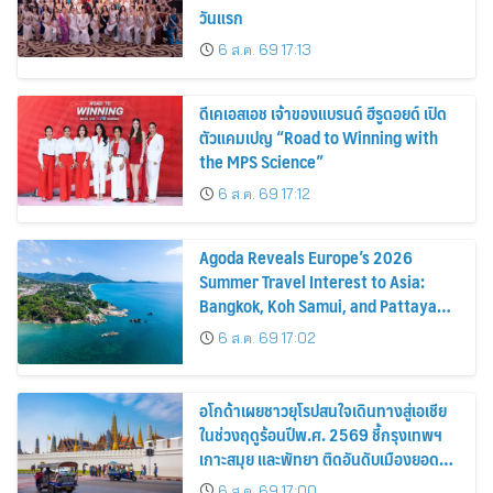
วันแรก
6 ส.ค. 69 17:13
ดีเคเอสเอช เจ้าของแบรนด์ ฮีรูดอยด์ เปิด
ตัวแคมเปญ “Road to Winning with
the MPS Science”
6 ส.ค. 69 17:12
Agoda Reveals Europe’s 2026
Summer Travel Interest to Asia:
Bangkok, Koh Samui, and Pattaya
Among the Top Cities
6 ส.ค. 69 17:02
อโกด้าเผยชาวยุโรปสนใจเดินทางสู่เอเชีย
ในช่วงฤดูร้อนปีพ.ศ. 2569 ชี้กรุงเทพฯ
เกาะสมุย และพัทยา ติดอันดับเมืองยอด
นิยม
6 ส.ค. 69 17:00