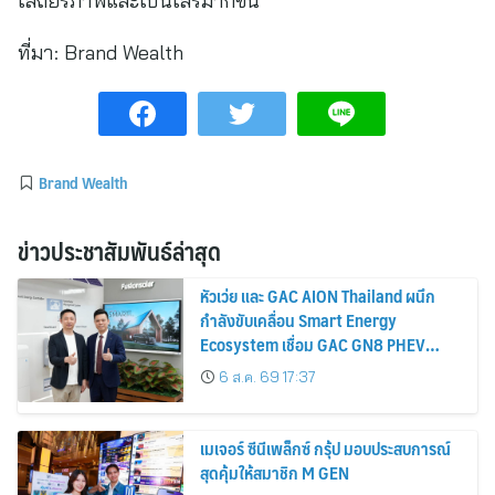
เสถียรภาพและเป็นเสรีมากขึ้น
ที่มา:
Brand Wealth
Brand Wealth
ข่าวประชาสัมพันธ์ล่าสุด
หัวเว่ย และ GAC AION Thailand ผนึก
กำลังขับเคลื่อน Smart Energy
Ecosystem เชื่อม GAC GN8 PHEV
รถยนต์ MPV ระดับพรีเมียม เข้ากับ
6 ส.ค. 69 17:37
พลังงานแสงอาทิตย์ภายในบ้าน
เมเจอร์ ซีนีเพล็กซ์ กรุ้ป มอบประสบการณ์
สุดคุ้มให้สมาชิก M GEN