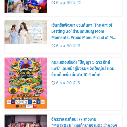
6 ส.ค. 69 17:20
เซ็นทรัลพัฒนา ชวนค้นหา ‘The Art of
Letting Go’ ผ่านแคมเปญ Mom
Moments: Proud Mom. Proud of My
Mom.
6 ส.ค. 69 17:19
กระแสตอบรับดี! “ปัญญา 5 ดาว อีทส์
แฟร์” เดินหน้าสู่ฝั่งธนฯ จัดใหญ่กว่าเดิม
ร้านเด็ดเพิ่ม อิ่มฟิน 10 วันเต็ม!
6 ส.ค. 69 17:15
จักรวาลสะเทือน! 77 สาวงาม
“MUT2026” ตบเท้ารายงานตัวเข้ากองฯ