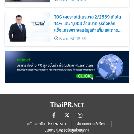
TOG เผยรายได้ไตรมาส 2/2569 เติบโต
14% แตะ 1,003 ล้านบาท ธุรกิจหลัก
แข็งแกร่งจากเลนส์มูลค่าเพิ่ม และการ
ขยายตลาดต่างประเทศ พร้อมเดินหน้า
6 ส.ค. 69 16:59
ลงทุนเพื่อการเติบโตระยะยาว
สมัครสมาชิก ThaiPR.NET
ข้อตกลงการใช้บริการ
นโยบายคุ้มครองข้อมูลส่วนบุคคล