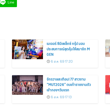
Line
เมเจอร์ ซีนีเพล็กซ์ กรุ้ป มอบ
ประสบการณ์สุดคุ้มให้สมาชิก M
GEN
6 ส.ค. 69 17:20
จักรวาลสะเทือน! 77 สาวงาม
“MUT2026” ตบเท้ารายงานตัว
เข้ากองฯวันแรก
6 ส.ค. 69 17:13