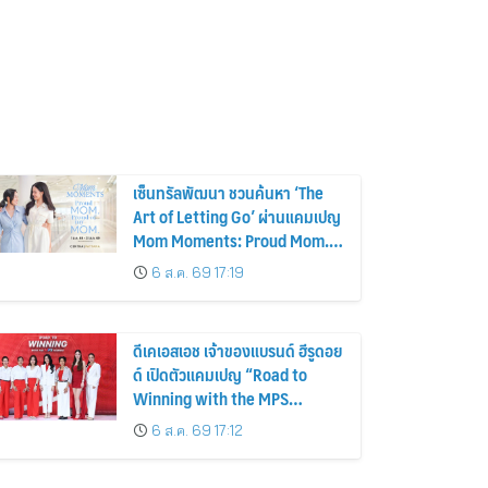
เซ็นทรัลพัฒนา ชวนค้นหา ‘The
Art of Letting Go’ ผ่านแคมเปญ
Mom Moments: Proud Mom.
Proud of My Mom.
6 ส.ค. 69 17:19
ดีเคเอสเอช เจ้าของแบรนด์ ฮีรูดอย
ด์ เปิดตัวแคมเปญ “Road to
Winning with the MPS
Science”
6 ส.ค. 69 17:12