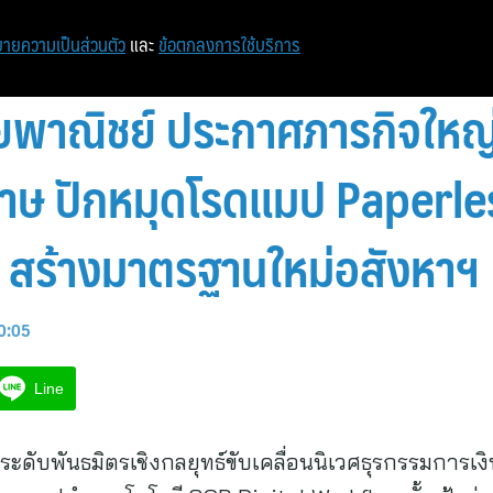
หน้าแรก
ท่องเที่ยว
ไอที
เศรษฐกิจ/การเงิน
ายความเป็นส่วนตัว
และ
ข้อตกลงการใช้บริการ
ยพาณิชย์ ประกาศภารกิจใหญ
ดาษ ปักหมุดโรดแมป Paperle
 สร้างมาตรฐานใหม่อสังหาฯ
10:05
Line
ะดับพันธมิตรเชิงกลยุทธ์ขับเคลื่อนนิเวศธุรกรรมการเงิน