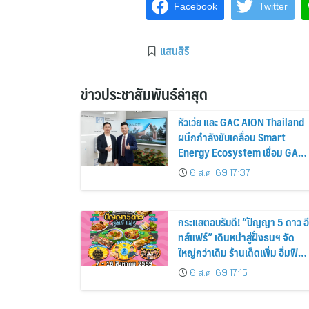
Facebook
Twitter
แสนสิริ
ข่าวประชาสัมพันธ์ล่าสุด
หัวเว่ย และ GAC AION Thailand
ผนึกกำลังขับเคลื่อน Smart
Energy Ecosystem เชื่อม GAC
GN8 PHEV รถยนต์ MPV ระดับ
6 ส.ค. 69 17:37
พรีเมียม เข้ากับพลังงานแสง
อาทิตย์ภายในบ้าน
กระแสตอบรับดี! “ปัญญา 5 ดาว อี
ทส์แฟร์” เดินหน้าสู่ฝั่งธนฯ จัด
ใหญ่กว่าเดิม ร้านเด็ดเพิ่ม อิ่มฟิน
10 วันเต็ม!
6 ส.ค. 69 17:15