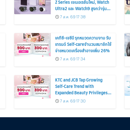
Z Series เจเนอเรชันใหม่, Watch
Ultra2 และ Watch9 สูงกว่ารุ่น
ก่อนหน้ากว่า 30%
7 ส.ค. 69 17:38
เคทีซี–เจซีบี รุกหมวดความงาม รับ
เทรนด์ Self-careจำนวนสมาชิกใช้
จ่ายหมวดเครื่องสำอางเพิ่ม 26%
7 ส.ค. 69 17:34
KTC and JCB Tap Growing
Self-Care Trend with
Expanded Beauty Privileges
น
Number of KTC JCB
7 ส.ค. 69 17:30
Cardmembers Spending on
Cosmetics Rises 26%