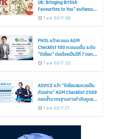
UK: Bringing British
Favourites to You” ขนทัพของ
อร่อยและไอเท็มฮิตจากสหราช
7 ส.ค. 69 17:38
อาณาจักร ส่งตรงถึงมือตั้งแต่วัน
นี้ – 18 สิงหาคมนี้
PHOL คว้าคะแนน AGM
Checklist 100 คะแนนเต็ม ระดับ
“ดีเยี่ยม” ต่อเนื่องเป็นปีที่ 7 ตอกย้ำ
การดำเนินธุรกิจตามหลักธรรมาภิ
7 ส.ค. 69 17:33
บาล โปร่งใส สร้างความเชื่อมั่นผู้
ถือหุ้น
ADVICE คว้า “ดีเยี่ยมสมควรเป็น
ตัวอย่าง” AGM Checklist 2569
ตอกย้ำมาตรฐานการกำกับดูแล
กิจการที่ดี
7 ส.ค. 69 17:27