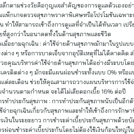
งลึกตามช่วงวัยคือกุญแจสำคัญของการดูแลตัวเองอย่า
อมแพ็กเกจตรวจสุขภาพราคาพิเศษหรือโปรโมชันเฉพาะกล
่ายขึ้น ทำให้สามารถเข้าถึงการดูแลที่จำเป็นได้ทันเวลา เป
จ่ายที่สูงกว่าในอนาคตทั้งในด้านสุขภาพและชีวิต
พเมื่อยามฉุกเฉิน : ค่าใช้จ่ายด้านสุขภาพมักมาในรูปแ
ต่าง ๆ หรือการบาดเจ็บจากอุบัติเหตุที่ไม่ได้คาดคิ
่วยคุณบริหารค่าใช้จ่ายด้านสุขภาพได้อย่างมีระบบโดย
ตรเครดิตต่าง ๆ มักจะมีแผนผ่อนชำระทั้งแบบ 0% หรือแบบ
ต่ละเดือน ช่วยให้คุณสามารถวางแผนบริหารการใช้จ่ายได้ง่
็มจำนวนตามกำหนด จะได้ไม่เสียดอกเบี้ย 16% ต่อปี
ารทำประกันสุขภาพ : การทำประกันสุขภาพนับเป็นอีกตัวช
้จ่ายฉุกเฉินเกี่ยวกับสุขภาพและทำให้เข้าถึงการรักษาที
เงินในระยะยาว การชำระค่าเบี้ยประกันสุขภาพด้วยบัต
รผ่อนชำระค่าเบี้ยประกันโดยไม่ต้องใช้เงินก้อนใหญ่ใน