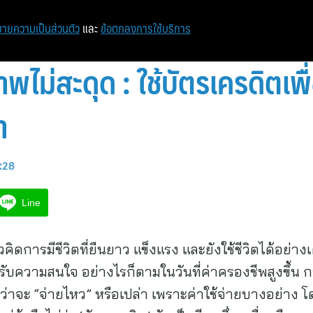
หน้าแรก
ท่องเที่ยว
ไอที
เศรษฐกิจ/การเงิน
ายความเป็นส่วนตัว
และ
ข้อตกลงการใช้บริการ
พไม่สะดุด : ใช้บัตรเครดิตเพ
า
1:28
Line
วคิดการมีชีวิตที่ยืนยาว แข็งแรง และยังใช้ชีวิตได้อย่า
ได้รับความสนใจ อย่างไรก็ตามในวันที่ค่าครองชีพสูงขึ้น 
่าจะ “จ่ายไหว” หรือเปล่า เพราะค่าใช้จ่ายบางอย่า