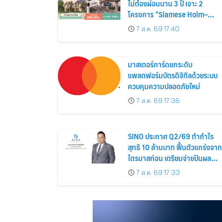
ไม่ต้องผ่อนนาน 3 ปี เจาะ 2
โครงการ “Siamese Holm–
Siamese Blossom” พร้อม
7 ส.ค. 69 17:40
ส่วนลดและสิทธิพิเศษถึง 31
สิงหาคม 2569
มาสเตอร์การ์ดยกระดับ
แพลตฟอร์มบัตรดิจิทัลด้วยระบบ
ควบคุมความปลอดภัยใหม่
7 ส.ค. 69 17:36
SINO ประกาศ Q2/69 ทำกำไร
สุทธิ 10 ล้านบาท ฟื้นตัวแกร่งจาก
ไตรมาสก่อน เตรียมจ่ายปันผล
ระหว่างกาล 0.014423 บาทต่อหุ้
7 ส.ค. 69 17:33
ครึ่งปีหลังมุ่งเติบโตต่อเนื่อง