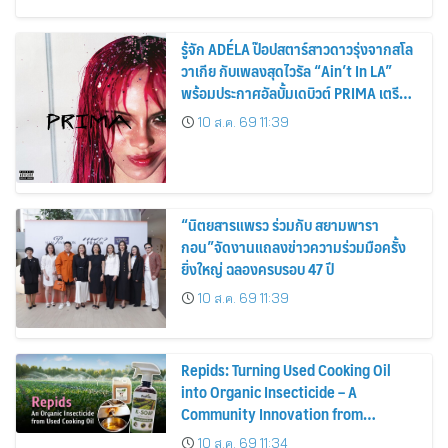
รู้จัก ADÉLA ป๊อปสตาร์สาวดาวรุ่งจากสโล
วาเกีย กับเพลงสุดไวรัล “Ain’t In LA”
พร้อมประกาศอัลบั้มเดบิวต์ PRIMA เตรียม
ปล่อย 4 ก.ย. นี้
10 ส.ค. 69 11:39
“นิตยสารแพรว ร่วมกับ สยามพารา
กอน”จัดงานแถลงข่าวความร่วมมือครั้ง
ยิ่งใหญ่ ฉลองครบรอบ 47 ปี
10 ส.ค. 69 11:39
Repids: Turning Used Cooking Oil
into Organic Insecticide – A
Community Innovation from
Chulalongkorn University
10 ส.ค. 69 11:34