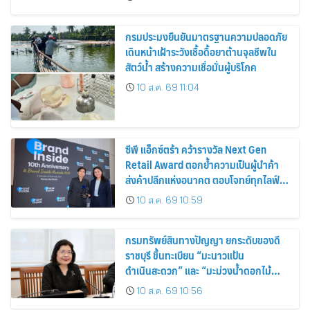
กรมประมงยืนยันมาตรฐานความปลอดภัย
เดินหน้าเฝ้าระวังเชื้อดื้อยาต้านจุลชีพใน
สัตว์น้ำ สร้างความเชื่อมั่นผู้บริโภค
10 ส.ค. 69 11:04
ซีพี แอ็กซ์ตร้า คว้ารางวัล Next Gen
Retail Award ตอกย้ำความเป็นผู้นำค้า
ส่งค้าปลีกแห่งอนาคต ตอบโจทย์ทุกไลฟ์
สไตล์ผู้บริโภค
10 ส.ค. 69 10:59
กรมทรัพย์สินทางปัญญา ยกระดับของดี
ราชบุรี ขึ้นทะเบียน “มะนาวแป้น
ดำเนินสะดวก” และ “มะม่วงน้ำดอกไม้
ราชบุรี” เป็น GI น้องใหม่ เดินหน้าเพิ่ม
10 ส.ค. 69 10:56
มูลค่าเกษตรอัตลักษณ์ ขับเคลื่อน