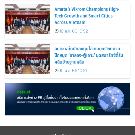
เศรษฐกิจชุมชน
Amata’s Vikrom Champions High-
Tech Growth and Smart Cities
Across Vietnam
10 ส.ค. 69 10:52
อมตะ ผนึกนักลงทุนไฮเทคบุกเวียดนาม
ปักหมุด ‘ฮาลอง-ฟู้เถาะ’ ผุดสมาร์ทซิตี้รับ
คลื่นย้ายฐานผลิต
10 ส.ค. 69 10:51