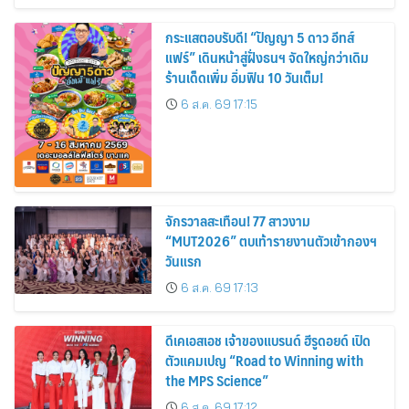
กระแสตอบรับดี! “ปัญญา 5 ดาว อีทส์
แฟร์” เดินหน้าสู่ฝั่งธนฯ จัดใหญ่กว่าเดิม
ร้านเด็ดเพิ่ม อิ่มฟิน 10 วันเต็ม!
6 ส.ค. 69 17:15
จักรวาลสะเทือน! 77 สาวงาม
“MUT2026” ตบเท้ารายงานตัวเข้ากองฯ
วันแรก
6 ส.ค. 69 17:13
ดีเคเอสเอช เจ้าของแบรนด์ ฮีรูดอยด์ เปิด
ตัวแคมเปญ “Road to Winning with
the MPS Science”
6 ส.ค. 69 17:12