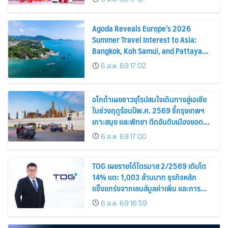
Agoda Reveals Europe’s 2026
Summer Travel Interest to Asia:
Bangkok, Koh Samui, and Pattaya
Among the Top Cities
6 ส.ค. 69 17:02
อโกด้าเผยชาวยุโรปสนใจเดินทางสู่เอเชีย
ในช่วงฤดูร้อนปีพ.ศ. 2569 ชี้กรุงเทพฯ
เกาะสมุย และพัทยา ติดอันดับเมืองยอด
นิยม
6 ส.ค. 69 17:00
TOG เผยรายได้ไตรมาส 2/2569 เติบโต
14% แตะ 1,003 ล้านบาท ธุรกิจหลัก
แข็งแกร่งจากเลนส์มูลค่าเพิ่ม และการ
ขยายตลาดต่างประเทศ พร้อมเดินหน้า
6 ส.ค. 69 16:59
ลงทุนเพื่อการเติบโตระยะยาว