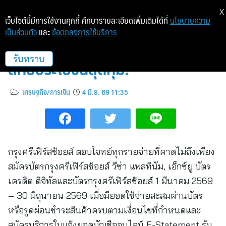
X
เว็บไซต์นี้มีการใช้งานคุกกี้ ศึกษารายละเอียดเพิ่มเติมได้ที่
นโยบายความ
เป็นส่วนตัว
และ
ข้อตกลงการใช้บริการ
สมัครบัตรกรุงศรีเฟิร์สช้อยส์ รับ
สิทธิประโยชน์สุดคุ้ม!
รับทราบ
เศรษฐกิจ/การเงิน
4 มิ.ย. 69 11:35
กรุงศรีเฟิร์สช้อยส์ ตอบโจทย์ทุกรายจ่ายที่คาดไม่ถึงเพียง
สมัครบัตรกรุงศรีเฟิร์สช้อยส์ วีซ่า แพลทินัม, เอ็กซ์ยู บัตร
เครดิต ดิจิทัลและบัตรกรุงศรีเฟิร์สช้อยส์ 1 มีนาคม 2569
– 30 มิถุนายน 2569 เมื่อมียอดใช้จ่ายสะสมผ่านบัตร
หรือรูดผ่อนชำระสินค้าครบตามเงื่อนไขที่กำหนดและ
สมัครบริการใบแจ้งยอดบัญชีออนไลน์ E-Statement รับ