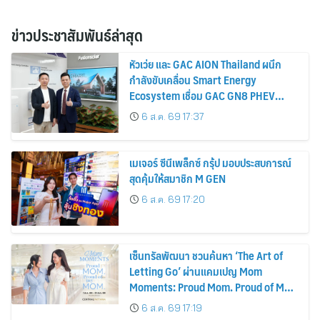
ข่าวประชาสัมพันธ์ล่าสุด
หัวเว่ย และ GAC AION Thailand ผนึก
กำลังขับเคลื่อน Smart Energy
Ecosystem เชื่อม GAC GN8 PHEV
รถยนต์ MPV ระดับพรีเมียม เข้ากับ
6 ส.ค. 69 17:37
พลังงานแสงอาทิตย์ภายในบ้าน
เมเจอร์ ซีนีเพล็กซ์ กรุ้ป มอบประสบการณ์
สุดคุ้มให้สมาชิก M GEN
6 ส.ค. 69 17:20
เซ็นทรัลพัฒนา ชวนค้นหา ‘The Art of
Letting Go’ ผ่านแคมเปญ Mom
Moments: Proud Mom. Proud of My
Mom.
6 ส.ค. 69 17:19