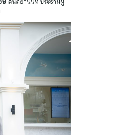
พงษ์ ตันติยานนท์ ประธานผู้
บ