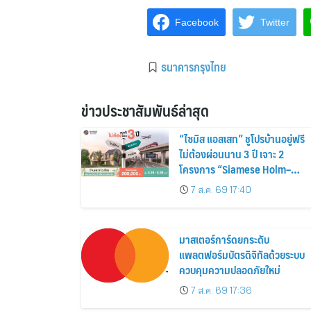
Facebook
Twitter
ธนาคารกรุงไทย
ข่าวประชาสัมพันธ์ล่าสุด
“ไซมิส แอสเสท” ชูโปรบ้านอยู่ฟรี
ไม่ต้องผ่อนนาน 3 ปี เจาะ 2
โครงการ “Siamese Holm–
Siamese Blossom” พร้อม
7 ส.ค. 69 17:40
ส่วนลดและสิทธิพิเศษถึง 31
สิงหาคม 2569
มาสเตอร์การ์ดยกระดับ
แพลตฟอร์มบัตรดิจิทัลด้วยระบบ
ควบคุมความปลอดภัยใหม่
7 ส.ค. 69 17:36