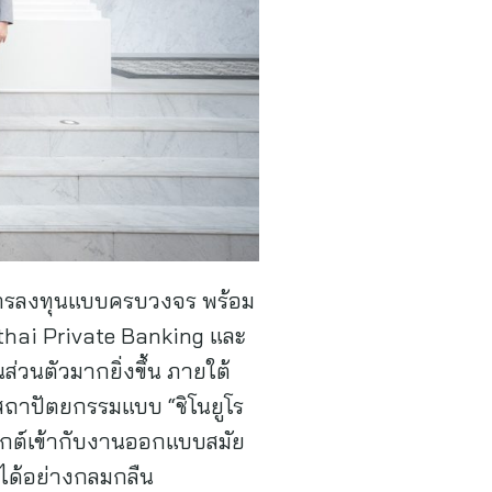
ะการลงทุนแบบครบวงจร พร้อม
gthai Private Banking และ
่วนตัวมากยิ่งขึ้น ภายใต้
สถาปัตยกรรมแบบ “ชิโนยูโร
ุกต์เข้ากับงานออกแบบสมัย
ลได้อย่างกลมกลืน