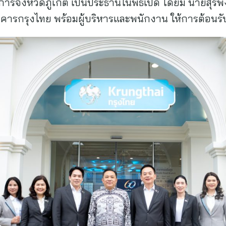
าชการจังหวัดภูเก็ต เป็นประธานในพิธีเปิด โดยมี นายสุริ
คารกรุงไทย พร้อมผู้บริหารและพนักงาน ให้การต้อนรั