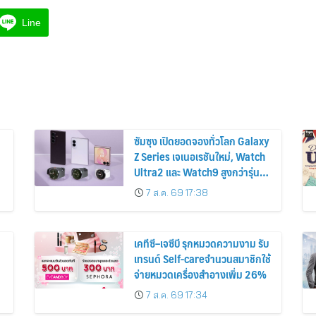
Line
ซัมซุง เปิดยอดจองทั่วโลก Galaxy
Z Series เจเนอเรชันใหม่, Watch
Ultra2 และ Watch9 สูงกว่ารุ่น
ก่อนหน้ากว่า 30%
7 ส.ค. 69 17:38
เคทีซี–เจซีบี รุกหมวดความงาม รับ
เทรนด์ Self-careจำนวนสมาชิกใช้
จ่ายหมวดเครื่องสำอางเพิ่ม 26%
7 ส.ค. 69 17:34