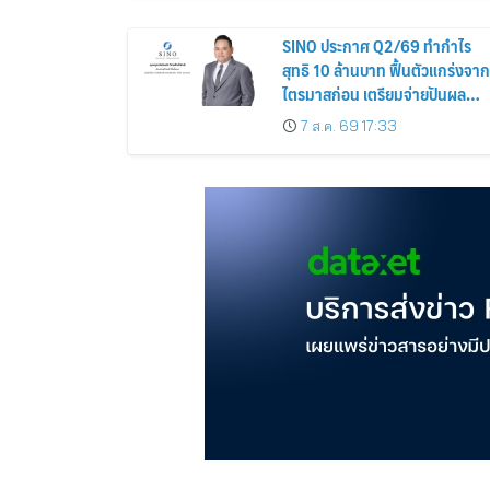
SINO ประกาศ Q2/69 ทำกำไร
สุทธิ 10 ล้านบาท ฟื้นตัวแกร่งจาก
ไตรมาสก่อน เตรียมจ่ายปันผล
ระหว่างกาล 0.014423 บาทต่อหุ้
7 ส.ค. 69 17:33
ครึ่งปีหลังมุ่งเติบโตต่อเนื่อง