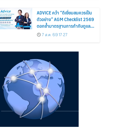
ถือหุ้น
ADVICE คว้า “ดีเยี่ยมสมควรเป็น
ตัวอย่าง” AGM Checklist 2569
ตอกย้ำมาตรฐานการกำกับดูแล
กิจการที่ดี
7 ส.ค. 69 17:27