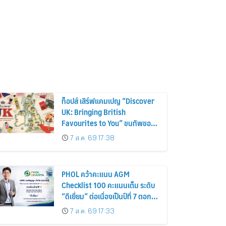
ท็อปส์ เสิร์ฟแคมเปญ “Discover
UK: Bringing British
Favourites to You” ขนทัพของ
อร่อยและไอเท็มฮิตจากสหราช
7 ส.ค. 69 17:38
อาณาจักร ส่งตรงถึงมือตั้งแต่วัน
นี้ – 18 สิงหาคมนี้
PHOL คว้าคะแนน AGM
Checklist 100 คะแนนเต็ม ระดับ
“ดีเยี่ยม” ต่อเนื่องเป็นปีที่ 7 ตอกย้ำ
การดำเนินธุรกิจตามหลักธรรมาภิ
7 ส.ค. 69 17:33
บาล โปร่งใส สร้างความเชื่อมั่นผู้