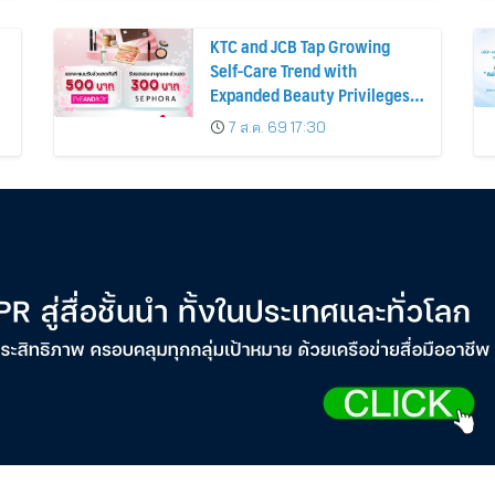
KTC and JCB Tap Growing
Self-Care Trend with
Expanded Beauty Privileges
น
Number of KTC JCB
7 ส.ค. 69 17:30
Cardmembers Spending on
Cosmetics Rises 26%