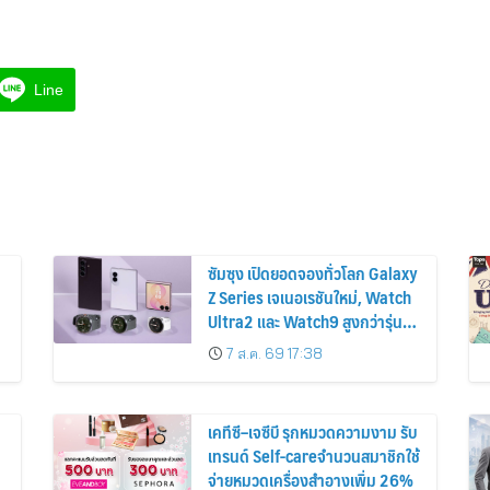
Line
ซัมซุง เปิดยอดจองทั่วโลก Galaxy
Z Series เจเนอเรชันใหม่, Watch
Ultra2 และ Watch9 สูงกว่ารุ่น
ก่อนหน้ากว่า 30%
7 ส.ค. 69 17:38
เคทีซี–เจซีบี รุกหมวดความงาม รับ
เทรนด์ Self-careจำนวนสมาชิกใช้
จ่ายหมวดเครื่องสำอางเพิ่ม 26%