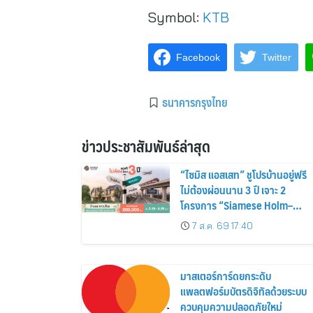
Symbol:
KTB
Facebook
Twitter
ธนาคารกรุงไทย
ข่าวประชาสัมพันธ์ล่าสุด
“ไซมิส แอสเสท” ชูโปรบ้านอยู่ฟรี
ไม่ต้องผ่อนนาน 3 ปี เจาะ 2
โครงการ “Siamese Holm–
Siamese Blossom” พร้อม
7 ส.ค. 69 17:40
ส่วนลดและสิทธิพิเศษถึง 31
สิงหาคม 2569
มาสเตอร์การ์ดยกระดับ
แพลตฟอร์มบัตรดิจิทัลด้วยระบบ
ควบคุมความปลอดภัยใหม่