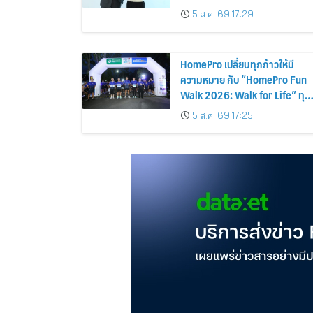
5 ส.ค. 69 17:29
HomePro เปลี่ยนทุกก้าวให้มี
ความหมาย กับ “HomePro Fun
Walk 2026: Walk for Life” ทุก
ก้าวที่เดิน… คือโอกาสแห่งการมี
5 ส.ค. 69 17:25
ชีวิต