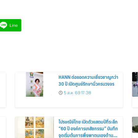
Line
HANN ต่อยอดความเชี่ยวชาญกว่า
30 ปี เปิดศูนย์รักษานิ่วครบวงจร
5 ส.ค. 69 17:38
ไปรษณีย์ไทย เปิดตัวแสตมป์ที่ระลึก
“60 ปี องค์การเภสัชกรรม” บันทึก
จุดเริ่มต้นการพึ่งพาตนเองด้านยา