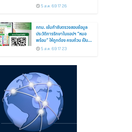
สุดถนนโอ๊ค
5 ส.ค. 69 17:26
กทม. เข้มกำชับตรวจสอบข้อมูล
ประวัติการรักษาในแอปฯ “หมอ
พร้อม” ให้ถูกต้อง ครบถ้วน เป็น
ปัจจุบันป้องกันสวมสิทธิการรักษา
5 ส.ค. 69 17:23