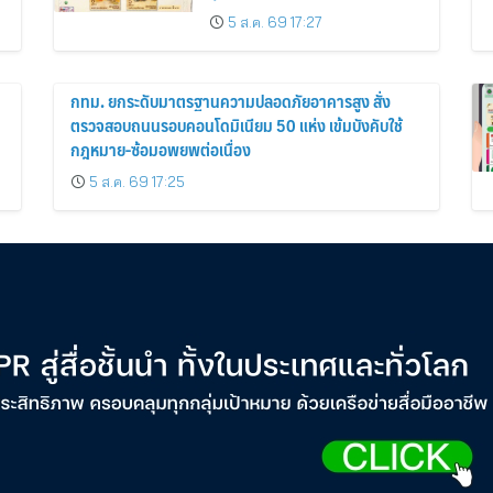
ของไทย สู่ 6 ทศวรรษแห่งการ
5 ส.ค. 69 17:27
พัฒนาสุขภาพคนไทย
กทม. ยกระดับมาตรฐานความปลอดภัยอาคารสูง สั่ง
ตรวจสอบถนนรอบคอนโดมิเนียม 50 แห่ง เข้มบังคับใช้
กฎหมาย-ซ้อมอพยพต่อเนื่อง
5 ส.ค. 69 17:25