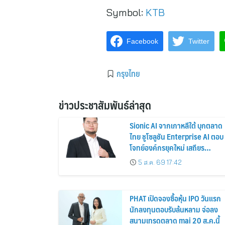
Symbol:
KTB
Facebook
Twitter
กรุงไทย
ข่าวประชาสัมพันธ์ล่าสุด
Sionic AI จากเกาหลีใต้ บุกตลาด
ไทย ชูโซลูชัน Enterprise AI ตอบ
โจทย์องค์กรยุคใหม่ เสถียร
ปลอดภัย และใช้งานได้จริง
5 ส.ค. 69 17:42
PHAT เปิดจองซื้อหุ้น IPO วันแรก
นักลงทุนตอบรับล้นหลาม จ่อลง
สนามเทรดตลาด mai 20 ส.ค.นี้