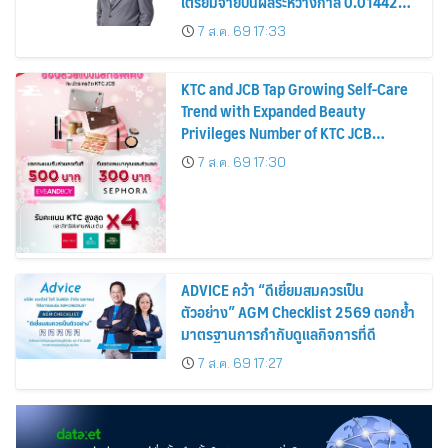
เตรียมจ่ายปันผลระหว่างกาล 0.014423
บาทต่อหุ้น ครึ่งปีหลังมุ่งเติบโตต่อเนื่อง
7 ส.ค. 69 17:33
KTC and JCB Tap Growing Self-Care
Trend with Expanded Beauty
Privileges Number of KTC JCB
Cardmembers Spending on
7 ส.ค. 69 17:30
Cosmetics Rises 26%
ADVICE คว้า “ดีเยี่ยมสมควรเป็น
ตัวอย่าง” AGM Checklist 2569 ตอกย้ำ
มาตรฐานการกำกับดูแลกิจการที่ดี
7 ส.ค. 69 17:27