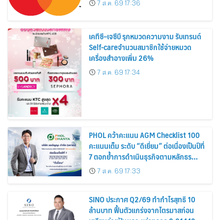
7 ส.ค. 69 17:36
เคทีซี–เจซีบี รุกหมวดความงาม รับเทรนด์
Self-careจำนวนสมาชิกใช้จ่ายหมวด
เครื่องสำอางเพิ่ม 26%
7 ส.ค. 69 17:34
PHOL คว้าคะแนน AGM Checklist 100
คะแนนเต็ม ระดับ “ดีเยี่ยม” ต่อเนื่องเป็นปีที่
7 ตอกย้ำการดำเนินธุรกิจตามหลักธร
รมาภิบาล โปร่งใส สร้างความเชื่อมั่นผู้ถือ
7 ส.ค. 69 17:33
หุ้น
SINO ประกาศ Q2/69 ทำกำไรสุทธิ 10
ล้านบาท ฟื้นตัวแกร่งจากไตรมาสก่อน