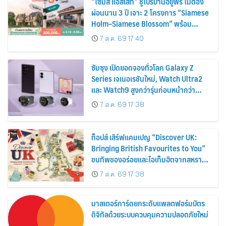
“ไซมิส แอสเสท” ชูโปรบ้านอยู่ฟรี ไม่ต้อง
ผ่อนนาน 3 ปี เจาะ 2 โครงการ “Siamese
Holm–Siamese Blossom” พร้อม
ส่วนลดและสิทธิพิเศษถึง 31 สิงหาคม
7 ส.ค. 69 17:40
2569
ซัมซุง เปิดยอดจองทั่วโลก Galaxy Z
Series เจเนอเรชันใหม่, Watch Ultra2
และ Watch9 สูงกว่ารุ่นก่อนหน้ากว่า
30%
7 ส.ค. 69 17:38
ท็อปส์ เสิร์ฟแคมเปญ “Discover UK:
Bringing British Favourites to You”
ขนทัพของอร่อยและไอเท็มฮิตจากสหราช
อาณาจักร ส่งตรงถึงมือตั้งแต่วันนี้ – 18
7 ส.ค. 69 17:38
สิงหาคมนี้
มาสเตอร์การ์ดยกระดับแพลตฟอร์มบัตร
ดิจิทัลด้วยระบบควบคุมความปลอดภัยใหม่