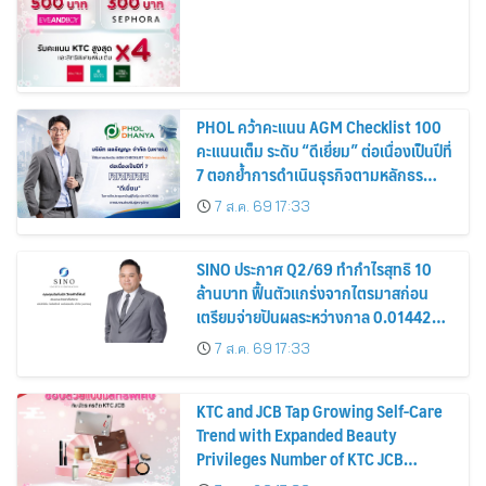
PHOL คว้าคะแนน AGM Checklist 100
คะแนนเต็ม ระดับ “ดีเยี่ยม” ต่อเนื่องเป็นปีที่
7 ตอกย้ำการดำเนินธุรกิจตามหลักธร
รมาภิบาล โปร่งใส สร้างความเชื่อมั่นผู้ถือ
7 ส.ค. 69 17:33
หุ้น
SINO ประกาศ Q2/69 ทำกำไรสุทธิ 10
ล้านบาท ฟื้นตัวแกร่งจากไตรมาสก่อน
เตรียมจ่ายปันผลระหว่างกาล 0.014423
บาทต่อหุ้น ครึ่งปีหลังมุ่งเติบโตต่อเนื่อง
7 ส.ค. 69 17:33
KTC and JCB Tap Growing Self-Care
Trend with Expanded Beauty
Privileges Number of KTC JCB
Cardmembers Spending on