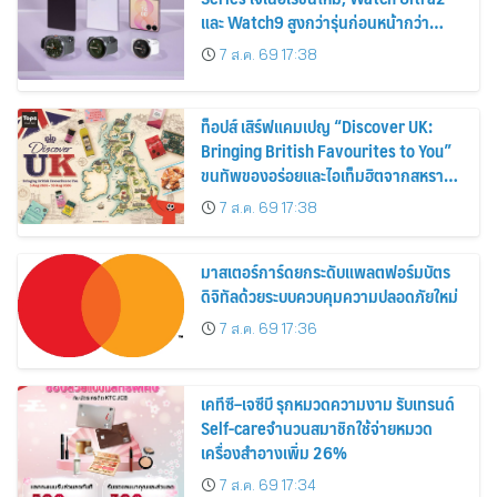
และ Watch9 สูงกว่ารุ่นก่อนหน้ากว่า
30%
7 ส.ค. 69 17:38
ท็อปส์ เสิร์ฟแคมเปญ “Discover UK:
Bringing British Favourites to You”
ขนทัพของอร่อยและไอเท็มฮิตจากสหราช
อาณาจักร ส่งตรงถึงมือตั้งแต่วันนี้ – 18
7 ส.ค. 69 17:38
สิงหาคมนี้
มาสเตอร์การ์ดยกระดับแพลตฟอร์มบัตร
ดิจิทัลด้วยระบบควบคุมความปลอดภัยใหม่
7 ส.ค. 69 17:36
เคทีซี–เจซีบี รุกหมวดความงาม รับเทรนด์
Self-careจำนวนสมาชิกใช้จ่ายหมวด
เครื่องสำอางเพิ่ม 26%
7 ส.ค. 69 17:34