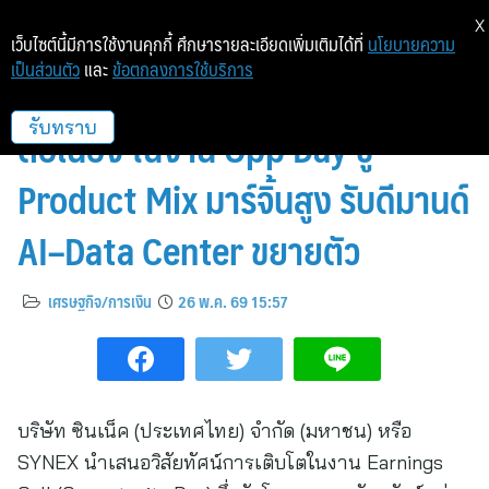
X
เว็บไซต์นี้มีการใช้งานคุกกี้ ศึกษารายละเอียดเพิ่มเติมได้ที่
นโยบายความ
เป็นส่วนตัว
และ
ข้อตกลงการใช้บริการ
SYNEX มั่นใจแนวโน้มครึ่งปีเติบโต
ต่อเนื่อง ในงาน Opp Day ชู
รับทราบ
Product Mix มาร์จิ้นสูง รับดีมานด์
AI–Data Center ขยายตัว
เศรษฐกิจ/การเงิน
26 พ.ค. 69 15:57
บริษัท ซินเน็ค (ประเทศไทย) จำกัด (มหาชน) หรือ
SYNEX นำเสนอวิสัยทัศน์การเติบโตในงาน Earnings