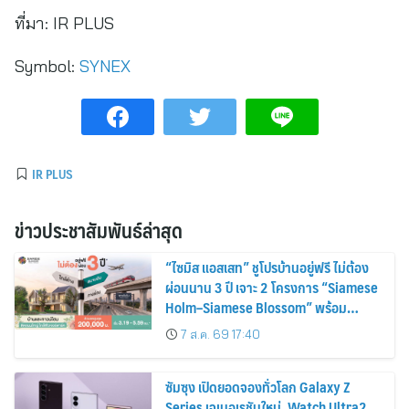
ที่มา:
IR PLUS
Symbol:
SYNEX
IR PLUS
ข่าวประชาสัมพันธ์ล่าสุด
“ไซมิส แอสเสท” ชูโปรบ้านอยู่ฟรี ไม่ต้อง
ผ่อนนาน 3 ปี เจาะ 2 โครงการ “Siamese
Holm–Siamese Blossom” พร้อม
ส่วนลดและสิทธิพิเศษถึง 31 สิงหาคม
7 ส.ค. 69 17:40
2569
ซัมซุง เปิดยอดจองทั่วโลก Galaxy Z
Series เจเนอเรชันใหม่, Watch Ultra2