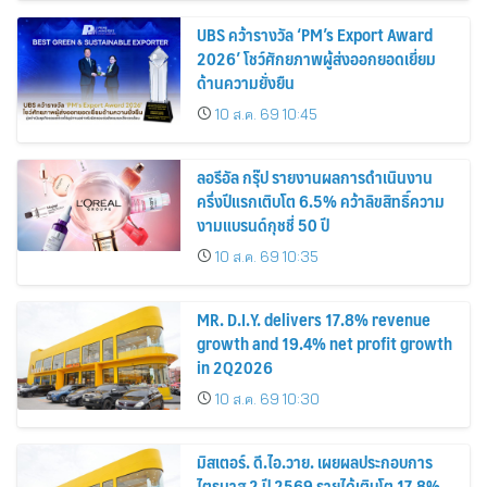
UBS คว้ารางวัล ‘PM’s Export Award
2026’ โชว์ศักยภาพผู้ส่งออกยอดเยี่ยม
ด้านความยั่งยืน
10 ส.ค. 69 10:45
ลอรีอัล กรุ๊ป รายงานผลการดำเนินงาน
ครึ่งปีแรกเติบโต 6.5% คว้าลิขสิทธิ์ความ
งามแบรนด์กุชชี่ 50 ปี
10 ส.ค. 69 10:35
MR. D.I.Y. delivers 17.8% revenue
growth and 19.4% net profit growth
in 2Q2026
10 ส.ค. 69 10:30
มิสเตอร์. ดี.ไอ.วาย. เผยผลประกอบการ
ไตรมาส 2 ปี 2569 รายได้เติบโต 17.8%