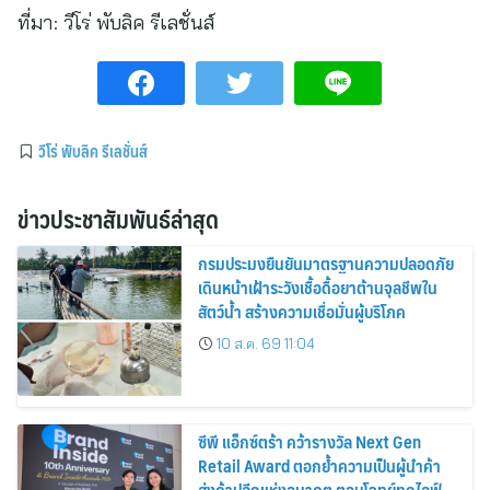
ที่มา:
วีโร่ พับลิค รีเลชั่นส์
วีโร่ พับลิค รีเลชั่นส์
ข่าวประชาสัมพันธ์ล่าสุด
กรมประมงยืนยันมาตรฐานความปลอดภัย
เดินหน้าเฝ้าระวังเชื้อดื้อยาต้านจุลชีพใน
สัตว์น้ำ สร้างความเชื่อมั่นผู้บริโภค
10 ส.ค. 69 11:04
ซีพี แอ็กซ์ตร้า คว้ารางวัล Next Gen
Retail Award ตอกย้ำความเป็นผู้นำค้า
ส่งค้าปลีกแห่งอนาคต ตอบโจทย์ทุกไลฟ์