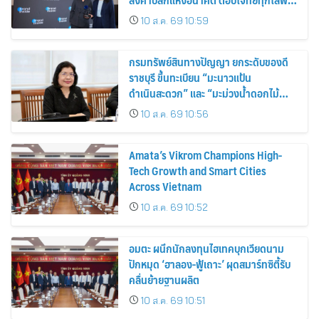
สไตล์ผู้บริโภค
10 ส.ค. 69 10:59
กรมทรัพย์สินทางปัญญา ยกระดับของดี
ราชบุรี ขึ้นทะเบียน “มะนาวแป้น
ดำเนินสะดวก” และ “มะม่วงน้ำดอกไม้
ราชบุรี” เป็น GI น้องใหม่ เดินหน้าเพิ่ม
10 ส.ค. 69 10:56
มูลค่าเกษตรอัตลักษณ์ ขับเคลื่อน
เศรษฐกิจชุมชน
Amata’s Vikrom Champions High-
Tech Growth and Smart Cities
Across Vietnam
10 ส.ค. 69 10:52
อมตะ ผนึกนักลงทุนไฮเทคบุกเวียดนาม
ปักหมุด ‘ฮาลอง-ฟู้เถาะ’ ผุดสมาร์ทซิตี้รับ
คลื่นย้ายฐานผลิต
10 ส.ค. 69 10:51