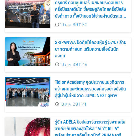
กรุงศรี คอนซูมเมอร์ เผยผลประกอบการ
ครึ่งปีแรกเติบโต ชี้เศรษฐกิจไทยครึ่งปีหลัง
ยังท้าทาย ตั้งเป้ายอดใช้จ่ายผ่านบัตรแตะ
420,000 ล้านบาท
10 ส.ค. 69 11:50
SRIPANWA ปิดดีลไถ่ถอนหุ้นกู้ 574.7 ล้าน
บาทตามกำหนด เสริมความเชื่อมั่นนัก
ลงทุน
10 ส.ค. 69 11:49
Tidlor Academy จุดประกายแนวคิดการ
สร้างคนและวัฒนธรรมองค์กรอย่างยั่งยืน
สู่ผู้นำรุ่นใหม่จาก JUMC NEXT จุฬาฯ
10 ส.ค. 69 11:41
รู้จัก ADÉLA ป๊อปสตาร์สาวดาวรุ่งจากสโล
วาเกีย กับเพลงสุดไวรัล “Ain’t In LA”
พร้อมประกาศอัลบั้มเดบิวต์ PRIMA เตรียม