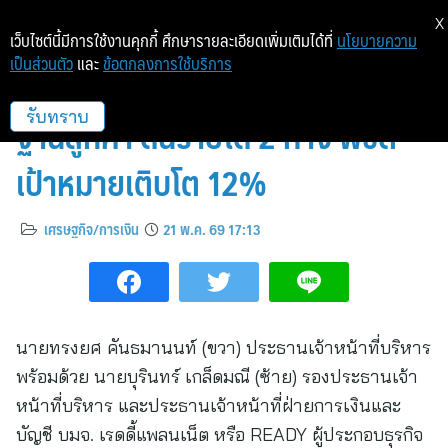
X
เว็บไซต์นี้มีการใช้งานคุกกี้ ศึกษารายละเอียดเพิ่มเติมได้ที่
นโยบายความ
เป็นส่วนตัว
และ
ข้อตกลงการใช้บริการ
READY เปิดเกมรุก เร่งเครื่องขยาย
ฐานลูกค้า ดันรายได้ 2 ทาง พิชิต
รับทราบ
เป้าหมายเติบโต 12%
เศรษฐกิจ/การเงิน
21 พ.ค. 69 17:13
นายทรงยศ คันธมานนท์ (ขวา) ประธานเจ้าหน้าที่บริหาร
พร้อมด้วย นายบุรินทร์ เกล็ดมณี (ซ้าย) รองประธานเจ้า
หน้าที่บริหาร และประธานเจ้าหน้าที่ฝ่ายการเงินและ
บัญชี บมจ. เรดดี้แพลนเน็ต หรือ READY ผู้ประกอบธุรกิจ