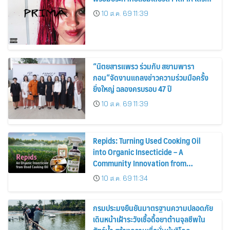
ปล่อย 4 ก.ย. นี้
10 ส.ค. 69 11:39
“นิตยสารแพรว ร่วมกับ สยามพารา
กอน”จัดงานแถลงข่าวความร่วมมือครั้ง
ยิ่งใหญ่ ฉลองครบรอบ 47 ปี
10 ส.ค. 69 11:39
Repids: Turning Used Cooking Oil
into Organic Insecticide – A
Community Innovation from
Chulalongkorn University
10 ส.ค. 69 11:34
กรมประมงยืนยันมาตรฐานความปลอดภัย
เดินหน้าเฝ้าระวังเชื้อดื้อยาต้านจุลชีพใน