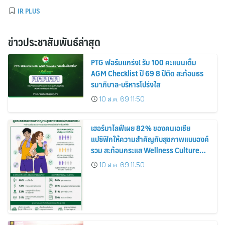
IR PLUS
ข่าวประชาสัมพันธ์ล่าสุด
PTG ฟอร์มแกร่ง! รับ 100 คะแนนเต็ม
AGM Checklist ปี 69 8 ปีติด สะท้อนธร
รมาภิบาล-บริหารโปร่งใส
10 ส.ค. 69 11:50
เฮอร์บาไลฟ์เผย 82% ของคนเอเชีย
แปซิฟิกให้ความสำคัญกับสุขภาพแบบองค์
รวม สะท้อนกระแส Wellness Culture
เติบโตต่อเนื่อง
10 ส.ค. 69 11:50