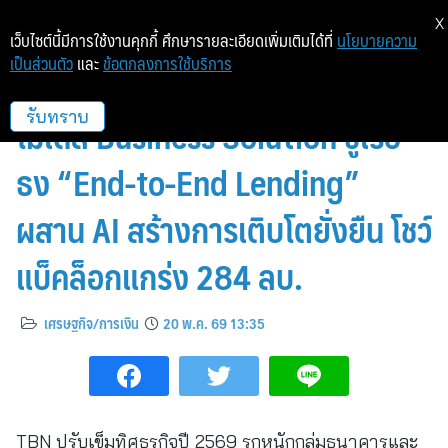
X
เว็บไซต์นี้มีการใช้งานคุกกี้ ศึกษารายละเอียดเพิ่มเติมได้ที่
นโยบายความ
เป็นส่วนตัว
และ
ข้อตกลงการใช้บริการ
TBN กางยุทธศาสตร์ปี 69 รุก
โมเดล Business Solution ชูเรือ
รับทราบ
ธง “End-to-End Lending”
ผสาน AI สร้างการเติบโตยั่งยืน โชว์
แบ็คล็อกแกร่ง 284 ลบ.
เศรษฐกิจ/การเงิน
20 พ.ค. 69 13:35
TBN ปรับเข็มทิศธุรกิจปี 2569 รุกหนักกลุ่มธนาคารและ