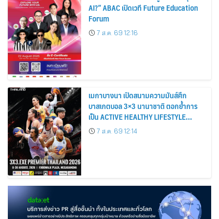
AI?” ABAC เปิดเวที Future Education
Forum
7 ส.ค. 69 12:16
เมกาบางนา เปิดสนามความมันส์ศึก
บาสเกตบอล 3×3 นานาชาติ ตอกย้ำการ
เป็น ACTIVE HEALTHY LIFESTYLE
DESTINATION วันที่ 8 – 30 ส.ค. 69 ณ
7 ส.ค. 69 12:14
ฟู้ดวอล์ค พลาซ่า ศูนย์การค้าเมกาบางนา