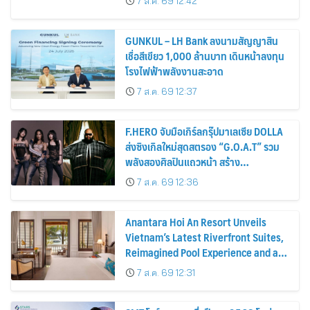
7 ส.ค. 69 12:42
GUNKUL – LH Bank ลงนามสัญญาสิน
เชื่อสีเขียว 1,000 ล้านบาท เดินหน้าลงทุน
โรงไฟฟ้าพลังงานสะอาด
7 ส.ค. 69 12:37
F.HERO จับมือเกิร์ลกรุ๊ปมาเลเซีย DOLLA
ส่งซิงเกิลใหม่สุดสตรอง “G.O.A.T” รวม
พลังสองศิลปินแถวหน้า สร้าง
ปรากฏการณ์ใหม่แห่งวงการเพลงอาเซียน
7 ส.ค. 69 12:36
Anantara Hoi An Resort Unveils
Vietnam’s Latest Riverfront Suites,
Reimagined Pool Experience and a
Vibrant New Dining Destination
7 ส.ค. 69 12:31