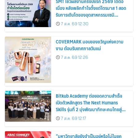
SMT โชว์ผลงานครึ่งปีแรก 2569 โตต่อ
เนื่อง หลังพลิกกำไรตั้งแต่ไตรมาส 1 สอด
รับการเติบโตของอุตสาหกรรมเซมิ
คอนดักเตอร์
7 ส.ค. 69 12:30
COVERMARK มอบของขวัญแห่งความ
งาม ต้อนรับเทศกาลวันแม่
7 ส.ค. 69 12:26
Bitkub Academy ต่อยอดความสำเร็จ
เปิดตัวหลักสูตร The Next Humans
Skills รุ่นที่ 2 มุ่งพัฒนาทักษะคนไทยสู่
การเป็นคนของอนาคต
7 ส.ค. 69 12:17
“มหาวิทยาลัยยังจำเป็นอยู่หรือไม่ในยุค