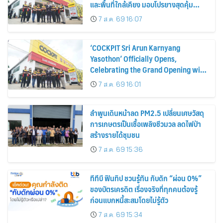
และพื้นที่ใกล้เคียง มอบโปรยางสุดคุ้ม
ฉลองเปิดสาขาใหม่
7 ส.ค. 69 16:07
‘COCKPIT Sri Arun Karnyang
Yasothon’ Officially Opens,
Celebrating the Grand Opening with
Exclusive Tire Promotions
7 ส.ค. 69 16:01
ลำพูนเดินหน้าลด PM2.5 เปลี่ยนเศษวัสดุ
การเกษตรเป็นเชื้อเพลิงชีวมวล ลดไฟป่า
สร้างรายได้ชุมชน
7 ส.ค. 69 15:36
ทีทีบี ฟินทิป ชวนรู้ทัน กับดัก “ผ่อน 0%”
ของบัตรเครดิต เรื่องจริงที่ทุกคนต้องรู้
ก่อนแบกหนี้สะสมโดยไม่รู้ตัว
7 ส.ค. 69 15:34