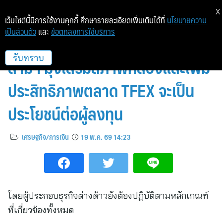
X
เว็บไซต์นี้มีการใช้งานคุกกี้ ศึกษารายละเอียดเพิ่มเติมได้ที่
นโยบายความ
เป็นส่วนตัว
และ
ข้อตกลงการใช้บริการ
ก.ล.ต. ยืนยัน การทบทวนบัญชี
สามฯ มุ่งเสริมสภาพคล่องและเพิ่ม
รับทราบ
ประสิทธิภาพตลาด TFEX จะเป็น
ประโยชน์ต่อผู้ลงทุน
เศรษฐกิจ/การเงิน
19 พ.ค. 69 14:23
โดยผู้ประกอบธุรกิจต่างด้าวยังต้องปฏิบัติตามหลักเกณฑ์
ที่เกี่ยวข้องทั้งหมด