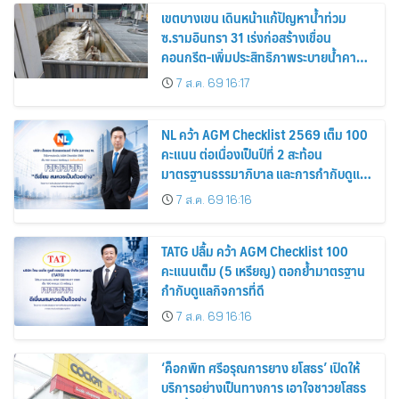
เขตบางเขน เดินหน้าแก้ปัญหาน้ำท่วม
ซ.รามอินทรา 31 เร่งก่อสร้างเขื่อน
คอนกรีต-เพิ่มประสิทธิภาพระบายน้ำคาด
แล้วเสร็จ พ.ค. 70
7 ส.ค. 69 16:17
NL คว้า AGM Checklist 2569 เต็ม 100
คะแนน ต่อเนื่องเป็นปีที่ 2 สะท้อน
มาตรฐานธรรมาภิบาล และการกำกับดูแล
กิจการที่ดี
7 ส.ค. 69 16:16
TATG ปลื้ม คว้า AGM Checklist 100
คะแนนเต็ม (5 เหรียญ) ตอกย้ำมาตรฐาน
กำกับดูแลกิจการที่ดี
7 ส.ค. 69 16:16
‘ค็อกพิท ศรีอรุณการยาง ยโสธร’ เปิดให้
บริการอย่างเป็นทางการ เอาใจชาวยโสธร