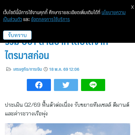
X
เว็บไซต์นี้มีการใช้งานคุกกี้ ศึกษารายละเอียดเพิ่มเติมได้ที่
นโยบายความ
เป็นส่วนตัว
และ
ข้อตกลงการใช้บริการ
SINO ประกาศงบ Q1/69 ทำรายได้
รวม 601 ล้านบาท เติบโตจาก
รับทราบ
ไตรมาสก่อน
เศรษฐกิจ/การเงิน
18 พ.ค. 69 12:06
ประเมิน Q2/69 ฟื้นตัวต่อเนื่อง รับขยายทีมเซลล์ ดีมานด์
และค่าระวางเรือพุ่ง