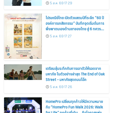
5 ส.ค. 69 17:29
ไปรษณีย์ไทย เปิดตัวแสตมป์ที่ระลึก “60 ปี
องค์การเภสัชกรรม” บันทึกจุดเริ่มต้นการ
พึ่งพาตนเองด้านยาของไทย สู่ 6 ทศวรรษ
แห่งการพัฒนาสุขภาพคนไทย
5 ส.ค. 69 17:27
เตรียมลุ้นระทึกกับการเอาตัวให้รอดจาก
มหาภัย ในตัวอย่างล่าสุด The End of Oak
Street – มหาภัยสุดถนนโอ๊ค
5 ส.ค. 69 17:26
HomePro เปลี่ยนทุกก้าวให้มีความหมาย
กับ “HomePro Fun Walk 2026: Walk
for Life” ทุกก้าวที่เดิน… คือโอกาสแห่ง