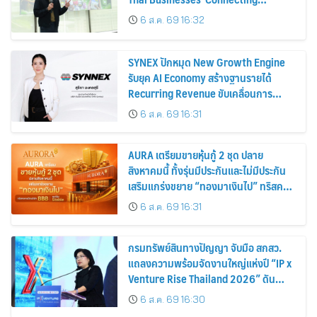
Businesses, Consumers, and
6 ส.ค. 69 16:32
Partners for Sustainable Growth
SYNEX ปักหมุด New Growth Engine
รับยุค AI Economy สร้างฐานรายได้
Recurring Revenue ขับเคลื่อนการ
เติบโตอย่างยั่งยืน โชว์กำไร Q2/69 โต
6 ส.ค. 69 16:31
18% พร้อมจ่ายปันผลระหว่างกาล 0.10
บาทต่อหุ้น
AURA เตรียมขายหุ้นกู้ 2 ชุด ปลาย
สิงหาคมนี้ ทั้งรุ่นมีประกันและไม่มีประกัน
เสริมแกร่งขยาย “ทองมาเงินไป” ทริสคง
เครดิตบริษัท BBB แนวโน้ม Stable
6 ส.ค. 69 16:31
กรมทรัพย์สินทางปัญญา จับมือ สกสว.
แถลงความพร้อมจัดงานใหญ่แห่งปี “IP x
Venture Rise Thailand 2026” ดัน
ทรัพย์สินทางปัญญาและนวัตกรรมไทยสู่
6 ส.ค. 69 16:30
โลกธุรกิจอย่างเข้มแข็ง