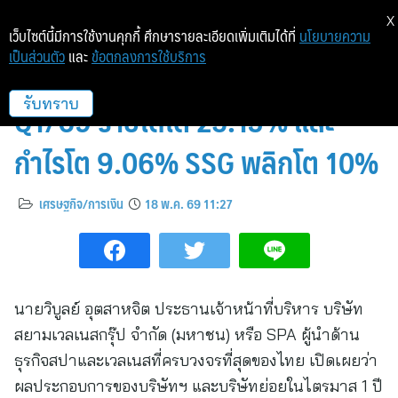
X
เว็บไซต์นี้มีการใช้งานคุกกี้ ศึกษารายละเอียดเพิ่มเติมได้ที่
นโยบายความ
เป็นส่วนตัว
และ
ข้อตกลงการใช้บริการ
SPA โชว์ฟอร์มสวนเศรษฐกิจ
Q1/69 รายได้โต 25.13% และ
รับทราบ
กำไรโต 9.06% SSG พลิกโต 10%
เศรษฐกิจ/การเงิน
18 พ.ค. 69 11:27
นายวิบูลย์ อุตสาหจิต ประธานเจ้าหน้าที่บริหาร บริษัท
สยามเวลเนสกรุ๊ป จำกัด (มหาชน) หรือ SPA ผู้นำด้าน
ธุรกิจสปาและเวลเนสที่ครบวงจรที่สุดของไทย เปิดเผยว่า
ผลประกอบการของบริษัทฯ และบริษัทย่อยในไตรมาส 1 ปี