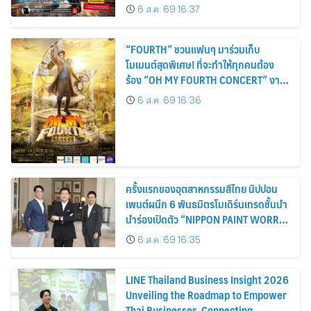
ชามไฟฟ้า ล่าตำแหน่ง KING OF MAX
6 ส.ค. 69 16:37
“FOURTH” ชวนแฟนๆ มาร่วมเก็บ
โมเมนต์สุดพิเศษ! ที่จะทำให้ทุกคนต้อง
ร้อง “OH MY FOURTH CONCERT” งาน
คอนเสิร์ตเดี่ยวครั้งยิ่งใหญ่สุดมหัศจรรย์ 3
6 ส.ค. 69 16:36
วัน 16-17-18 ตุลาคมนี้ ปักหมุดกดบัตร 16
สิงหาคมนี้
ครั้งแรกของอุตสาหกรรมสีไทย นิปปอน
เพนต์ผนึก 6 พันธมิตรโมเดิร์นเทรดชั้นนำ
นำร่องเปิดตัว “NIPPON PAINT WORRY
FREE” โปรแกรมดูแลคุณภาพฟิล์มสีหลัง
6 ส.ค. 69 16:35
การขาย
LINE Thailand Business Insight 2026
Unveiling the Roadmap to Empower
Thai Businesses Connecting