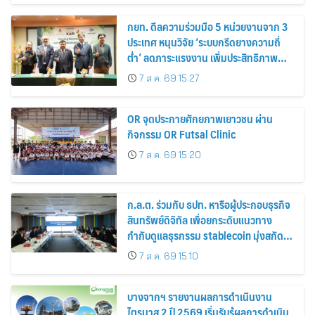
กยท. ดีลความร่วมมือ 5 หน่วยงานจาก 3
ประเทศ หนุนวิจัย ‘ระบบกรีดยางความถี่
ต่ำ’ ลดภาระแรงงาน เพิ่มประสิทธิภาพ
การจัดการสวนยาง เสริมคุณภาพผลผลิต
7 ส.ค. 69 15:27
ยาง
OR จุดประกายศักยภาพเยาวชน ผ่าน
กิจกรรม OR Futsal Clinic
7 ส.ค. 69 15:20
ก.ล.ต. ร่วมกับ ธปท. หารือผู้ประกอบธุรกิจ
สินทรัพย์ดิจิทัล เพื่อยกระดับแนวทาง
กำกับดูแลธุรกรรม stablecoin มุ่งสกัด
กั้นอาชญากรรมทางเทคโนโลยี
7 ส.ค. 69 15:10
บางจากฯ รายงานผลการดำเนินงาน
ไตรมาส 2 ปี 2569 เริ่มรับรู้ผลการดำเนิน