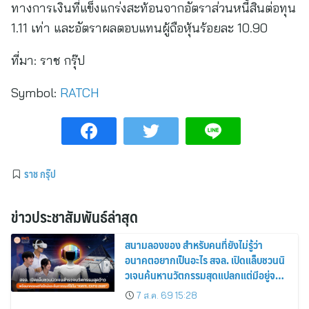
ทางการเงินที่แข็งแกร่งสะท้อนจากอัตราส่วนหนี้สินต่อทุน
1.11 เท่า และอัตราผลตอบแทนผู้ถือหุ้นร้อยละ 10.90
ที่มา:
ราช กรุ๊ป
Symbol:
RATCH
ราช กรุ๊ป
ข่าวประชาสัมพันธ์ล่าสุด
สนามลองของ สำหรับคนที่ยังไม่รู้ว่า
อนาคตอยากเป็นอะไร สจล. เปิดแล็บชวนนิ
วเจนค้นหานวัตกรรมสุดแปลกแต่มีอยู่จริง
พร้อมทดลองสกิลใหม่และค้นหาคณะที่ใช่
7 ส.ค. 69 15:28
ใน “KMITL EXPO 2026”