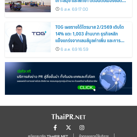
เกาะสมุย และพัทยา ติดอันดับเมืองยอด
นิยม
6 ส.ค. 69 17:00
TOG เผยรายได้ไตรมาส 2/2569 เติบโต
14% แตะ 1,003 ล้านบาท ธุรกิจหลัก
แข็งแกร่งจากเลนส์มูลค่าเพิ่ม และการ
ขยายตลาดต่างประเทศ พร้อมเดินหน้า
6 ส.ค. 69 16:59
ลงทุนเพื่อการเติบโตระยะยาว
สมัครสมาชิก ThaiPR.NET
ข้อตกลงการใช้บริการ