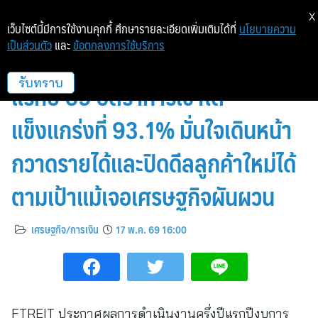
X
เว็บไซต์นี้มีการใช้งานคุกกี้ ศึกษารายละเอียดเพิ่มเติมได้ที่
นโยบายความ
เป็นส่วนตัว
และ
ข้อตกลงการใช้บริการ
FTREIT โชว์ฟอร์มผลงานครึ่งปี
แรกปี 69 อัตราการเช่าโต
รับทราบ
แข็งแกร่งที่ 93.1% มั่นใจเดินหน้า
กวาดรายได้และปิดดีลลูกค้าใหม่ได้
ตามเป้าแม้เจอเศรษฐกิจผันผวน
เศรษฐกิจ/การเงิน
17 พ.ค. 69 16:00
FTREIT ประกาศผลการดำเนินงานครึ่งปีแรกปีงบการ