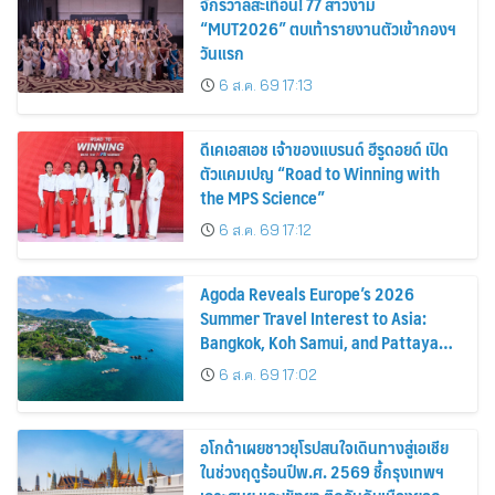
จักรวาลสะเทือน! 77 สาวงาม
“MUT2026” ตบเท้ารายงานตัวเข้ากองฯ
วันแรก
6 ส.ค. 69 17:13
ดีเคเอสเอช เจ้าของแบรนด์ ฮีรูดอยด์ เปิด
ตัวแคมเปญ “Road to Winning with
the MPS Science”
6 ส.ค. 69 17:12
Agoda Reveals Europe’s 2026
Summer Travel Interest to Asia:
Bangkok, Koh Samui, and Pattaya
Among the Top Cities
6 ส.ค. 69 17:02
อโกด้าเผยชาวยุโรปสนใจเดินทางสู่เอเชีย
ในช่วงฤดูร้อนปีพ.ศ. 2569 ชี้กรุงเทพฯ