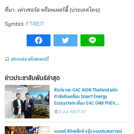
ที่มา:
เฟรเซอร์ส พร็อพเพอร์ตี้ (ประเทศไทย)
Symbol:
FTREIT
เฟรเซอร์ส พร็อพเพอร์ตี้
ข่าวประชาสัมพันธ์ล่าสุด
หัวเว่ย และ GAC AION Thailand ผนึก
กำลังขับเคลื่อน Smart Energy
Ecosystem เชื่อม GAC GN8 PHEV
รถยนต์ MPV ระดับพรีเมียม เข้ากับ
6 ส.ค. 69 17:37
พลังงานแสงอาทิตย์ภายในบ้าน
เมเจอร์ ซีนีเพล็กซ์ กรุ้ป มอบประสบการณ์