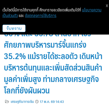
X
เว็บไซต์นี้มีการใช้งานคุกกี้ ศึกษารายละเอียดเพิ่มเติมได้ที่
นโยบายความ
เป็นส่วนตัว
และ
ข้อตกลงการใช้บริการ
SELIC ทำกำไร Q1/69 พุ่งแรง
60% แตะ 55.78 ล้านบาท โชว์
รับทราบ
ศักยภาพบริหารมาร์จิ้นแกร่ง
35.2% แม้รายได้ชะลอตัว เดินหน้า
บริหารต้นทุนและเพิ่มสัดส่วนสินค้า
มูลค่าเพิ่มสูง ท่ามกลางเศรษฐกิจ
โลกที่ยังผันผวน
เศรษฐกิจ/การเงิน
17 พ.ค. 69 14:43