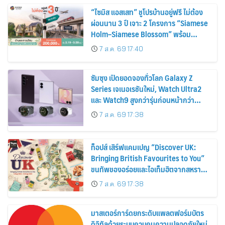
“ไซมิส แอสเสท” ชูโปรบ้านอยู่ฟรี ไม่ต้อง
ผ่อนนาน 3 ปี เจาะ 2 โครงการ “Siamese
Holm–Siamese Blossom” พร้อม
ส่วนลดและสิทธิพิเศษถึง 31 สิงหาคม
7 ส.ค. 69 17:40
2569
ซัมซุง เปิดยอดจองทั่วโลก Galaxy Z
Series เจเนอเรชันใหม่, Watch Ultra2
และ Watch9 สูงกว่ารุ่นก่อนหน้ากว่า
30%
7 ส.ค. 69 17:38
ท็อปส์ เสิร์ฟแคมเปญ “Discover UK:
Bringing British Favourites to You”
ขนทัพของอร่อยและไอเท็มฮิตจากสหราช
อาณาจักร ส่งตรงถึงมือตั้งแต่วันนี้ – 18
7 ส.ค. 69 17:38
สิงหาคมนี้
มาสเตอร์การ์ดยกระดับแพลตฟอร์มบัตร
ดิจิทัลด้วยระบบควบคุมความปลอดภัยใหม่