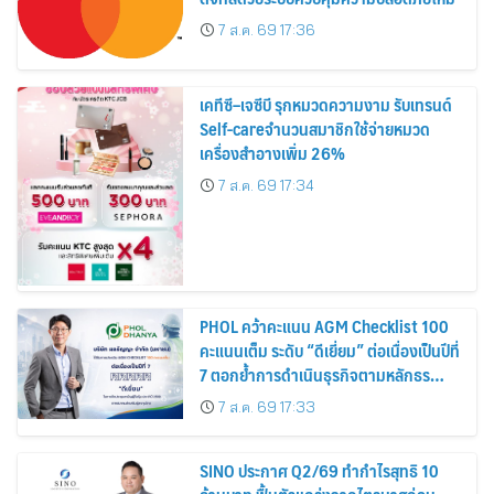
7 ส.ค. 69 17:36
เคทีซี–เจซีบี รุกหมวดความงาม รับเทรนด์
Self-careจำนวนสมาชิกใช้จ่ายหมวด
เครื่องสำอางเพิ่ม 26%
7 ส.ค. 69 17:34
PHOL คว้าคะแนน AGM Checklist 100
คะแนนเต็ม ระดับ “ดีเยี่ยม” ต่อเนื่องเป็นปีที่
7 ตอกย้ำการดำเนินธุรกิจตามหลักธร
รมาภิบาล โปร่งใส สร้างความเชื่อมั่นผู้ถือ
7 ส.ค. 69 17:33
หุ้น
SINO ประกาศ Q2/69 ทำกำไรสุทธิ 10