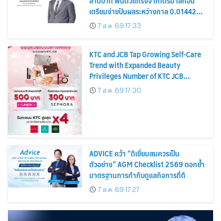
ล้านบาท ฟื้นตัวแกร่งจากไตรมาสก่อน
เตรียมจ่ายปันผลระหว่างกาล 0.014423
บาทต่อหุ้น ครึ่งปีหลังมุ่งเติบโตต่อเนื่อง
7 ส.ค. 69 17:33
KTC and JCB Tap Growing Self-Care
Trend with Expanded Beauty
Privileges Number of KTC JCB
Cardmembers Spending on
7 ส.ค. 69 17:30
Cosmetics Rises 26%
ADVICE คว้า “ดีเยี่ยมสมควรเป็น
ตัวอย่าง” AGM Checklist 2569 ตอกย้ำ
มาตรฐานการกำกับดูแลกิจการที่ดี
7 ส.ค. 69 17:27