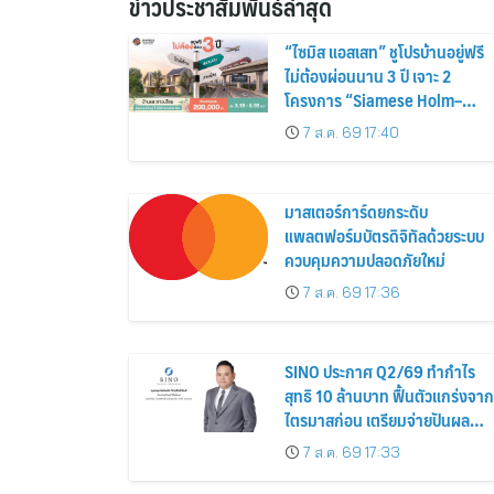
ข่าวประชาสัมพันธ์ล่าสุด
“ไซมิส แอสเสท” ชูโปรบ้านอยู่ฟรี
ไม่ต้องผ่อนนาน 3 ปี เจาะ 2
โครงการ “Siamese Holm–
Siamese Blossom” พร้อม
7 ส.ค. 69 17:40
ส่วนลดและสิทธิพิเศษถึง 31
สิงหาคม 2569
มาสเตอร์การ์ดยกระดับ
แพลตฟอร์มบัตรดิจิทัลด้วยระบบ
ควบคุมความปลอดภัยใหม่
7 ส.ค. 69 17:36
SINO ประกาศ Q2/69 ทำกำไร
สุทธิ 10 ล้านบาท ฟื้นตัวแกร่งจาก
ไตรมาสก่อน เตรียมจ่ายปันผล
ระหว่างกาล 0.014423 บาทต่อหุ้
7 ส.ค. 69 17:33
ครึ่งปีหลังมุ่งเติบโตต่อเนื่อง