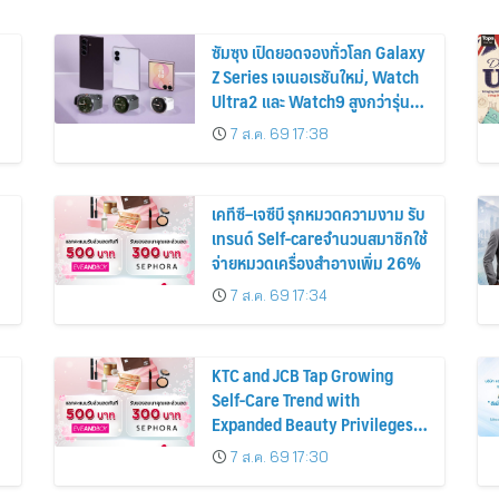
ซัมซุง เปิดยอดจองทั่วโลก Galaxy
Z Series เจเนอเรชันใหม่, Watch
Ultra2 และ Watch9 สูงกว่ารุ่น
ก่อนหน้ากว่า 30%
7 ส.ค. 69 17:38
เคทีซี–เจซีบี รุกหมวดความงาม รับ
เทรนด์ Self-careจำนวนสมาชิกใช้
จ่ายหมวดเครื่องสำอางเพิ่ม 26%
7 ส.ค. 69 17:34
KTC and JCB Tap Growing
Self-Care Trend with
Expanded Beauty Privileges
น
Number of KTC JCB
7 ส.ค. 69 17:30
Cardmembers Spending on
Cosmetics Rises 26%