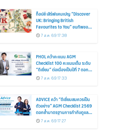
ท็อปส์ เสิร์ฟแคมเปญ “Discover
UK: Bringing British
Favourites to You” ขนทัพของ
อร่อยและไอเท็มฮิตจากสหราช
7 ส.ค. 69 17:38
อาณาจักร ส่งตรงถึงมือตั้งแต่วัน
นี้ – 18 สิงหาคมนี้
PHOL คว้าคะแนน AGM
Checklist 100 คะแนนเต็ม ระดับ
“ดีเยี่ยม” ต่อเนื่องเป็นปีที่ 7 ตอกย้ำ
การดำเนินธุรกิจตามหลักธรรมาภิ
7 ส.ค. 69 17:33
บาล โปร่งใส สร้างความเชื่อมั่นผู้
ถือหุ้น
ADVICE คว้า “ดีเยี่ยมสมควรเป็น
ตัวอย่าง” AGM Checklist 2569
ตอกย้ำมาตรฐานการกำกับดูแล
กิจการที่ดี
7 ส.ค. 69 17:27