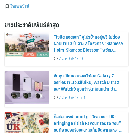
ไทยพาณิชย์
ข่าวประชาสัมพันธ์ล่าสุด
“ไซมิส แอสเสท” ชูโปรบ้านอยู่ฟรี ไม่ต้อง
ผ่อนนาน 3 ปี เจาะ 2 โครงการ “Siamese
Holm–Siamese Blossom” พร้อม
ส่วนลดและสิทธิพิเศษถึง 31 สิงหาคม
7 ส.ค. 69 17:40
2569
ซัมซุง เปิดยอดจองทั่วโลก Galaxy Z
Series เจเนอเรชันใหม่, Watch Ultra2
และ Watch9 สูงกว่ารุ่นก่อนหน้ากว่า
30%
7 ส.ค. 69 17:38
ท็อปส์ เสิร์ฟแคมเปญ “Discover UK:
Bringing British Favourites to You”
ขนทัพของอร่อยและไอเท็มฮิตจากสหราช