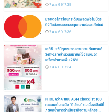
อาณาจักร ส่งตรงถึงมือตั้งแต่วันนี้ – 18
7 ส.ค. 69 17:38
สิงหาคมนี้
มาสเตอร์การ์ดยกระดับแพลตฟอร์มบัตร
ดิจิทัลด้วยระบบควบคุมความปลอดภัยใหม่
7 ส.ค. 69 17:36
เคทีซี–เจซีบี รุกหมวดความงาม รับเทรนด์
Self-careจำนวนสมาชิกใช้จ่ายหมวด
เครื่องสำอางเพิ่ม 26%
7 ส.ค. 69 17:34
PHOL คว้าคะแนน AGM Checklist 100
คะแนนเต็ม ระดับ “ดีเยี่ยม” ต่อเนื่องเป็นปีที่
7 ตอกย้ำการดำเนินธุรกิจตามหลักธร