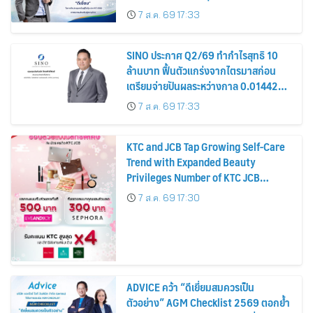
รมาภิบาล โปร่งใส สร้างความเชื่อมั่นผู้ถือ
7 ส.ค. 69 17:33
หุ้น
SINO ประกาศ Q2/69 ทำกำไรสุทธิ 10
ล้านบาท ฟื้นตัวแกร่งจากไตรมาสก่อน
เตรียมจ่ายปันผลระหว่างกาล 0.014423
บาทต่อหุ้น ครึ่งปีหลังมุ่งเติบโตต่อเนื่อง
7 ส.ค. 69 17:33
KTC and JCB Tap Growing Self-Care
Trend with Expanded Beauty
Privileges Number of KTC JCB
Cardmembers Spending on
7 ส.ค. 69 17:30
Cosmetics Rises 26%
ADVICE คว้า “ดีเยี่ยมสมควรเป็น
ตัวอย่าง” AGM Checklist 2569 ตอกย้ำ