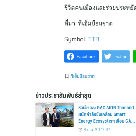
ชีวิตคนเมืองและช่วยประหยัด
ที่มา:
ทีเอ็มบีธนชาต
Symbol:
TTB
Facebook
Twitter
ทีเอ็มบีธนชาต
ข่าวประชาสัมพันธ์ล่าสุด
หัวเว่ย และ GAC AION Thailand
ผนึกกำลังขับเคลื่อน Smart
Energy Ecosystem เชื่อม GAC
GN8 PHEV รถยนต์ MPV ระดับ
6 ส.ค. 69 17:37
พรีเมียม เข้ากับพลังงานแสง