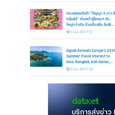
อาทิตย์ภายในบ้าน
กระแสตอบรับดี! “ปัญญา 5 ดาว อี
ทส์แฟร์” เดินหน้าสู่ฝั่งธนฯ จัด
ใหญ่กว่าเดิม ร้านเด็ดเพิ่ม อิ่มฟิน
10 วันเต็ม!
6 ส.ค. 69 17:15
Agoda Reveals Europe’s 202
Summer Travel Interest to
Asia: Bangkok, Koh Samui,
and Pattaya Among the Top
6 ส.ค. 69 17:02
Cities