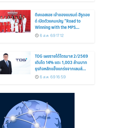
ดีเคเอสเอช เจ้าของแบรนด์ ฮีรูดอย
ด์ เปิดตัวแคมเปญ “Road to
Winning with the MPS
Science”
6 ส.ค. 69 17:12
TOG เผยรายได้ไตรมาส 2/2569
เติบโต 14% แตะ 1,003 ล้านบาท
ธุรกิจหลักแข็งแกร่งจากเลนส์
มูลค่าเพิ่ม และการขยายตลาดต่าง
6 ส.ค. 69 16:59
ประเทศ พร้อมเดินหน้าลงทุนเพื่อ
การเติบโตระยะยาว