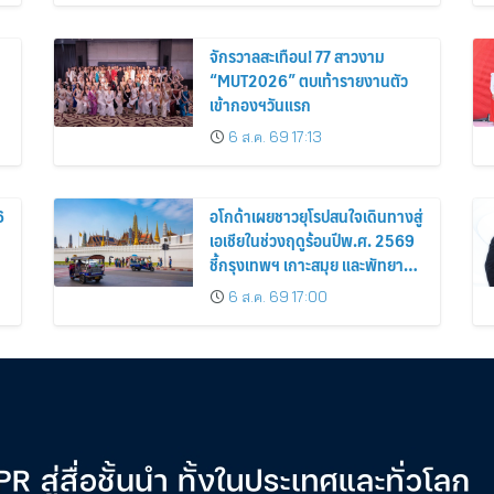
จักรวาลสะเทือน! 77 สาวงาม
“MUT2026” ตบเท้ารายงานตัว
เข้ากองฯวันแรก
6 ส.ค. 69 17:13
6
อโกด้าเผยชาวยุโรปสนใจเดินทางสู่
เอเชียในช่วงฤดูร้อนปีพ.ศ. 2569
ชี้กรุงเทพฯ เกาะสมุย และพัทยา
ติดอันดับเมืองยอดนิยม
6 ส.ค. 69 17:00