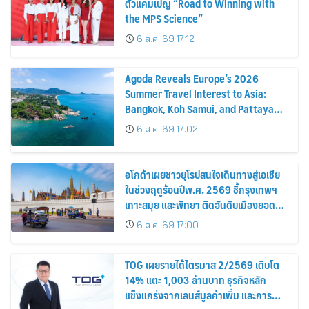
ตัวแคมเปญ “Road to Winning with
the MPS Science”
6 ส.ค. 69 17:12
Agoda Reveals Europe’s 2026
Summer Travel Interest to Asia:
Bangkok, Koh Samui, and Pattaya
Among the Top Cities
6 ส.ค. 69 17:02
อโกด้าเผยชาวยุโรปสนใจเดินทางสู่เอเชีย
ในช่วงฤดูร้อนปีพ.ศ. 2569 ชี้กรุงเทพฯ
เกาะสมุย และพัทยา ติดอันดับเมืองยอด
นิยม
6 ส.ค. 69 17:00
TOG เผยรายได้ไตรมาส 2/2569 เติบโต
14% แตะ 1,003 ล้านบาท ธุรกิจหลัก
แข็งแกร่งจากเลนส์มูลค่าเพิ่ม และการ