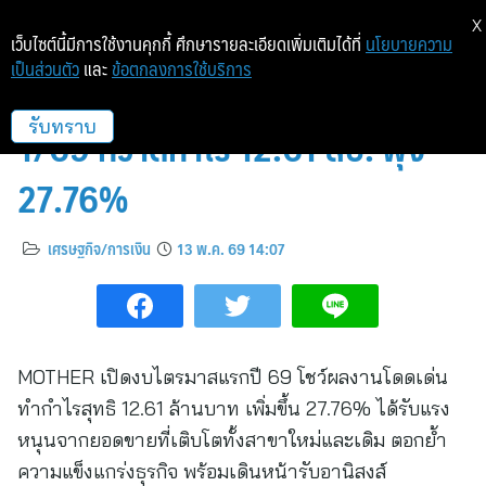
X
เว็บไซต์นี้มีการใช้งานคุกกี้ ศึกษารายละเอียดเพิ่มเติมได้ที่
นโยบายความ
เป็นส่วนตัว
และ
ข้อตกลงการใช้บริการ
MOTHER ระเบิดฟอร์ม! ไตรมาส
1/69 กวาดกำไร 12.61 ลบ. พุ่ง
รับทราบ
27.76%
เศรษฐกิจ/การเงิน
13 พ.ค. 69 14:07
MOTHER เปิดงบไตรมาสแรกปี 69 โชว์ผลงานโดดเด่น
ทำกำไรสุทธิ 12.61 ล้านบาท เพิ่มขึ้น 27.76% ได้รับแรง
หนุนจากยอดขายที่เติบโตทั้งสาขาใหม่และเดิม ตอกย้ำ
ความแข็งแกร่งธุรกิจ พร้อมเดินหน้ารับอานิสงส์