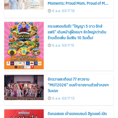
Moments: Proud Mom. Proud of My
Mom.
6 ส.ค. 69 17:19
กระแสตอบรับดี! “ปัญญา 5 ดาว อีทส์
แฟร์” เดินหน้าสู่ฝั่งธนฯ จัดใหญ่กว่าเดิม
ร้านเด็ดเพิ่ม อิ่มฟิน 10 วันเต็ม!
6 ส.ค. 69 17:15
จักรวาลสะเทือน! 77 สาวงาม
“MUT2026” ตบเท้ารายงานตัวเข้ากองฯ
วันแรก
6 ส.ค. 69 17:13
ดีเคเอสเอช เจ้าของแบรนด์ ฮีรูดอยด์ เปิด