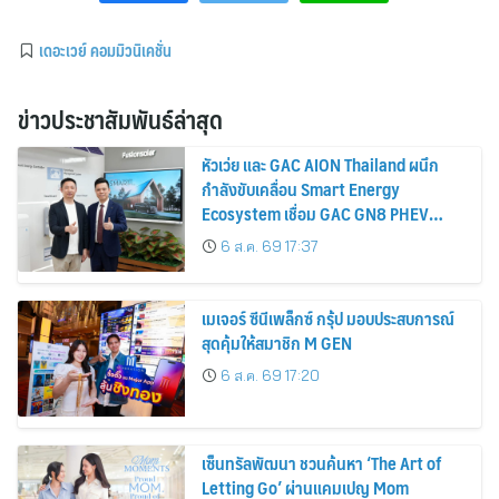
เดอะเวย์ คอมมิวนิเคชั่น
ข่าวประชาสัมพันธ์ล่าสุด
หัวเว่ย และ GAC AION Thailand ผนึก
กำลังขับเคลื่อน Smart Energy
Ecosystem เชื่อม GAC GN8 PHEV
รถยนต์ MPV ระดับพรีเมียม เข้ากับ
6 ส.ค. 69 17:37
พลังงานแสงอาทิตย์ภายในบ้าน
เมเจอร์ ซีนีเพล็กซ์ กรุ้ป มอบประสบการณ์
สุดคุ้มให้สมาชิก M GEN
6 ส.ค. 69 17:20
เซ็นทรัลพัฒนา ชวนค้นหา ‘The Art of
Letting Go’ ผ่านแคมเปญ Mom