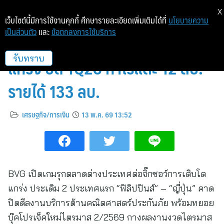
X
เว็บไซต์นี้มีการใช้งานคุกกี้ ศึกษารายละเอียดเพิ่มเติมได้ที่
นโยบายความ
เป็นส่วนตัว
และ
ข้อตกลงการใช้บริการ
BVG อัพสปีดลุยตปท.ต่อจิ๊กซอว์โต
แกร่ง ปิด 1Q26 กำไรแตะ 12 ลบ.-
รับทราบ
รายได้ 133 ลบ.
เศรษฐกิจ/การเงิน
13 พ.ค. 69 13:52
BVG เปิดเกมรุกตลาดต่างประเทศต่อจิ๊กซอว์การเติบโต
แกร่ง ประเดิม 2 ประเทศแรก “ฟิลิปปินส์” – “ญี่ปุ่น” คาด
ปิดดีลงานบริการด้านคณิตศาสตร์ประกันภัย พร้อมทยอย
บุ๊คโปรเจ็คใหม่ไตรมาส 2/2569 กางผลงานงวดไตรมาส