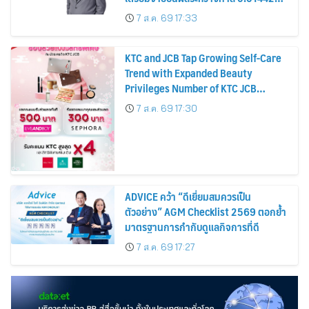
บาทต่อหุ้น ครึ่งปีหลังมุ่งเติบโตต่อเนื่อง
7 ส.ค. 69 17:33
KTC and JCB Tap Growing Self-Care
Trend with Expanded Beauty
Privileges Number of KTC JCB
Cardmembers Spending on
7 ส.ค. 69 17:30
Cosmetics Rises 26%
ADVICE คว้า “ดีเยี่ยมสมควรเป็น
ตัวอย่าง” AGM Checklist 2569 ตอกย้ำ
มาตรฐานการกำกับดูแลกิจการที่ดี
7 ส.ค. 69 17:27