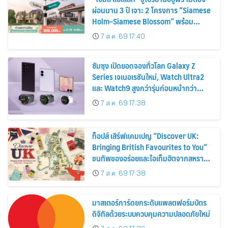
ผ่อนนาน 3 ปี เจาะ 2 โครงการ “Siamese
Holm–Siamese Blossom” พร้อม
ส่วนลดและสิทธิพิเศษถึง 31 สิงหาคม
7 ส.ค. 69 17:40
2569
ซัมซุง เปิดยอดจองทั่วโลก Galaxy Z
Series เจเนอเรชันใหม่, Watch Ultra2
และ Watch9 สูงกว่ารุ่นก่อนหน้ากว่า
30%
7 ส.ค. 69 17:38
ท็อปส์ เสิร์ฟแคมเปญ “Discover UK:
Bringing British Favourites to You”
ขนทัพของอร่อยและไอเท็มฮิตจากสหราช
อาณาจักร ส่งตรงถึงมือตั้งแต่วันนี้ – 18
7 ส.ค. 69 17:38
สิงหาคมนี้
มาสเตอร์การ์ดยกระดับแพลตฟอร์มบัตร
ดิจิทัลด้วยระบบควบคุมความปลอดภัยใหม่