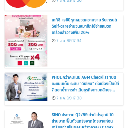
7 ส.ค. 69 17:36
เคทีซี–เจซีบี รุกหมวดความงาม รับเทรนด์
Self-careจำนวนสมาชิกใช้จ่ายหมวด
เครื่องสำอางเพิ่ม 26%
7 ส.ค. 69 17:34
PHOL คว้าคะแนน AGM Checklist 100
คะแนนเต็ม ระดับ “ดีเยี่ยม” ต่อเนื่องเป็นปีที่
7 ตอกย้ำการดำเนินธุรกิจตามหลักธร
รมาภิบาล โปร่งใส สร้างความเชื่อมั่นผู้ถือ
7 ส.ค. 69 17:33
หุ้น
SINO ประกาศ Q2/69 ทำกำไรสุทธิ 10
ล้านบาท ฟื้นตัวแกร่งจากไตรมาสก่อน
เตรียมจ่ายปันผลระหว่างกาล 0.014423