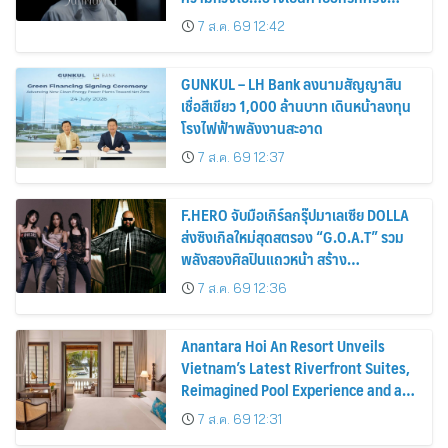
สุดท้าย
7 ส.ค. 69 12:42
GUNKUL – LH Bank ลงนามสัญญาสิน
เชื่อสีเขียว 1,000 ล้านบาท เดินหน้าลงทุน
โรงไฟฟ้าพลังงานสะอาด
7 ส.ค. 69 12:37
F.HERO จับมือเกิร์ลกรุ๊ปมาเลเซีย DOLLA
ส่งซิงเกิลใหม่สุดสตรอง “G.O.A.T” รวม
พลังสองศิลปินแถวหน้า สร้าง
ปรากฏการณ์ใหม่แห่งวงการเพลงอาเซียน
7 ส.ค. 69 12:36
Anantara Hoi An Resort Unveils
Vietnam’s Latest Riverfront Suites,
Reimagined Pool Experience and a
Vibrant New Dining Destination
7 ส.ค. 69 12:31