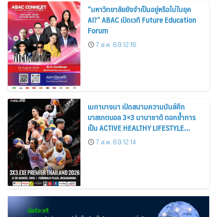
“มหาวิทยาลัยยังจำเป็นอยู่หรือไม่ในยุค
AI?” ABAC เปิดเวที Future Education
Forum
7 ส.ค. 69 12:16
เมกาบางนา เปิดสนามความมันส์ศึก
บาสเกตบอล 3×3 นานาชาติ ตอกย้ำการ
เป็น ACTIVE HEALTHY LIFESTYLE
DESTINATION วันที่ 8 – 30 ส.ค. 69 ณ
7 ส.ค. 69 12:14
ฟู้ดวอล์ค พลาซ่า ศูนย์การค้าเมกาบางนา