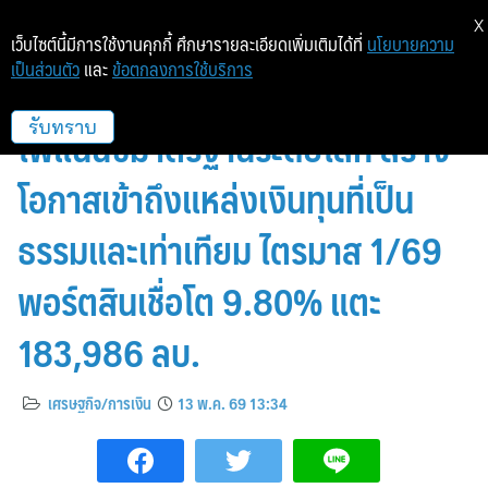
X
เว็บไซต์นี้มีการใช้งานคุกกี้ ศึกษารายละเอียดเพิ่มเติมได้ที่
นโยบายความ
เป็นส่วนตัว
และ
ข้อตกลงการใช้บริการ
MTC มุ่งสู่ผู้ให้บริการไมโคร
ไฟแนนซ์มาตรฐานระดับโลก สร้าง
รับทราบ
โอกาสเข้าถึงแหล่งเงินทุนที่เป็น
ธรรมและเท่าเทียม ไตรมาส 1/69
พอร์ตสินเชื่อโต 9.80% แตะ
183,986 ลบ.
เศรษฐกิจ/การเงิน
13 พ.ค. 69 13:34