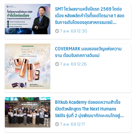
SMT โชว์ผลงานครึ่งปีแรก 2569 โตต่อ
เนื่อง หลังพลิกกำไรตั้งแต่ไตรมาส 1 สอด
รับการเติบโตของอุตสาหกรรมเซมิ
คอนดักเตอร์
7 ส.ค. 69 12:30
COVERMARK มอบของขวัญแห่งความ
งาม ต้อนรับเทศกาลวันแม่
7 ส.ค. 69 12:26
Bitkub Academy ต่อยอดความสำเร็จ
เปิดตัวหลักสูตร The Next Humans
Skills รุ่นที่ 2 มุ่งพัฒนาทักษะคนไทยสู่
การเป็นคนของอนาคต
7 ส.ค. 69 12:17