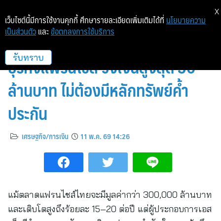
X
เว็บไซต์นี้มีการใช้งานคุกกี้ ศึกษารายละเอียดเพิ่มเติมได้ที่
นโยบายความ
เป็นส่วนตัว
และ
ข้อตกลงการใช้บริการ
ยูโอบี จับมือ ไมเนอร์ ฟู้ด เปิดสินเชื่อ
ธุรกิจแฟรนไชส์ วงเงินสูงสุด 30
รับทราบ
ล้านบาท ไม่ต้องมีหลักทรัพย์ค้ำ
ประกัน
เศรษฐกิจ/การเงิน
11 พ.ค. 69 14:26
แม้ตลาดแฟรนไชส์ไทยจะมีมูลค่ากว่า 300,000 ล้านบาท
และเติบโตสูงถึงร้อยละ 15–20 ต่อปี แต่ผู้ประกอบการเอส