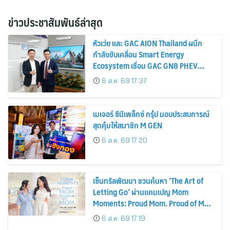
ข่าวประชาสัมพันธ์ล่าสุด
หัวเว่ย และ GAC AION Thailand ผนึก
กำลังขับเคลื่อน Smart Energy
Ecosystem เชื่อม GAC GN8 PHEV
รถยนต์ MPV ระดับพรีเมียม เข้ากับ
6 ส.ค. 69 17:37
พลังงานแสงอาทิตย์ภายในบ้าน
เมเจอร์ ซีนีเพล็กซ์ กรุ้ป มอบประสบการณ์
สุดคุ้มให้สมาชิก M GEN
6 ส.ค. 69 17:20
เซ็นทรัลพัฒนา ชวนค้นหา ‘The Art of
Letting Go’ ผ่านแคมเปญ Mom
Moments: Proud Mom. Proud of My
Mom.
6 ส.ค. 69 17:19