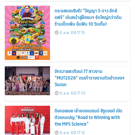
กระแสตอบรับดี! “ปัญญา 5 ดาว อีทส์
แฟร์” เดินหน้าสู่ฝั่งธนฯ จัดใหญ่กว่าเดิม
ร้านเด็ดเพิ่ม อิ่มฟิน 10 วันเต็ม!
6 ส.ค. 69 17:15
จักรวาลสะเทือน! 77 สาวงาม
“MUT2026” ตบเท้ารายงานตัวเข้ากองฯ
วันแรก
6 ส.ค. 69 17:13
ดีเคเอสเอช เจ้าของแบรนด์ ฮีรูดอยด์ เปิด
ตัวแคมเปญ “Road to Winning with
the MPS Science”
6 ส.ค. 69 17:12