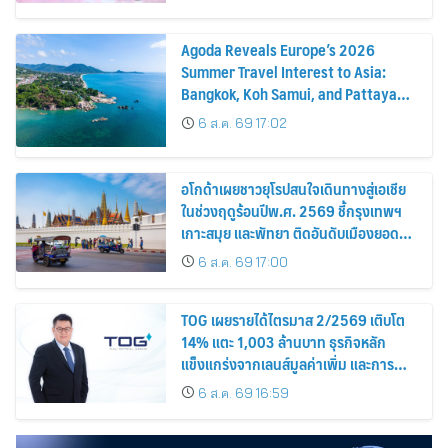
Agoda Reveals Europe’s 2026
Summer Travel Interest to Asia:
Bangkok, Koh Samui, and Pattaya
Among the Top Cities
6 ส.ค. 69 17:02
อโกด้าเผยชาวยุโรปสนใจเดินทางสู่เอเชีย
ในช่วงฤดูร้อนปีพ.ศ. 2569 ชี้กรุงเทพฯ
เกาะสมุย และพัทยา ติดอันดับเมืองยอด
นิยม
6 ส.ค. 69 17:00
TOG เผยรายได้ไตรมาส 2/2569 เติบโต
14% แตะ 1,003 ล้านบาท ธุรกิจหลัก
แข็งแกร่งจากเลนส์มูลค่าเพิ่ม และการ
ขยายตลาดต่างประเทศ พร้อมเดินหน้า
6 ส.ค. 69 16:59
ลงทุนเพื่อการเติบโตระยะยาว