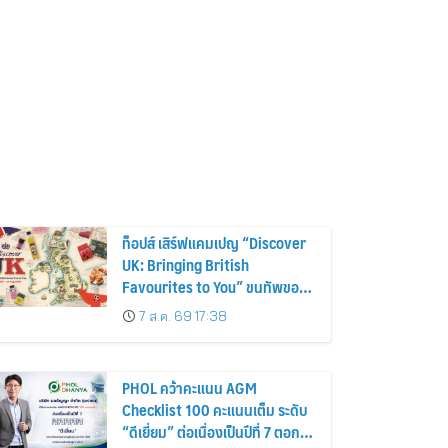
ท็อปส์ เสิร์ฟแคมเปญ “Discover
UK: Bringing British
Favourites to You” ขนทัพของ
อร่อยและไอเท็มฮิตจากสหราช
7 ส.ค. 69 17:38
อาณาจักร ส่งตรงถึงมือตั้งแต่วัน
นี้ – 18 สิงหาคมนี้
PHOL คว้าคะแนน AGM
Checklist 100 คะแนนเต็ม ระดับ
“ดีเยี่ยม” ต่อเนื่องเป็นปีที่ 7 ตอกย้ำ