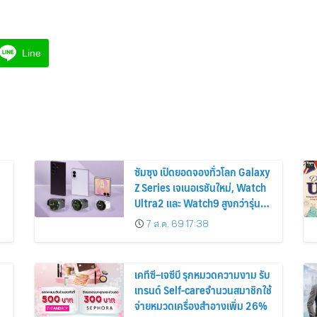
Line
ซัมซุง เปิดยอดจองทั่วโลก Galaxy
Z Series เจเนอเรชันใหม่, Watch
Ultra2 และ Watch9 สูงกว่ารุ่น
ก่อนหน้ากว่า 30%
7 ส.ค. 69 17:38
เคทีซี–เจซีบี รุกหมวดความงาม รับ
เทรนด์ Self-careจำนวนสมาชิกใช้
จ่ายหมวดเครื่องสำอางเพิ่ม 26%