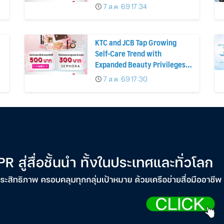
7 ส.ค. 69 17:34
KTC and JCB Tap Growing
Self-Care Trend with
Expanded Beauty Privileges
น
Number of KTC JCB
7 ส.ค. 69 17:30
Cardmembers Spending on
Cosmetics Rises 26%