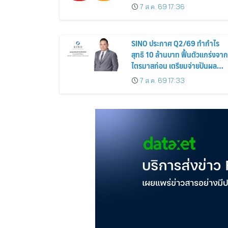
7 ส.ค. 69 17:36
SINO ประกาศ Q2/69 ทำกำไร
สุทธิ 10 ล้านบาท ฟื้นตัวแกร่งจาก
ไตรมาสก่อน เตรียมจ่ายปันผล
ระหว่างกาล 0.014423 บาทต่อหุ้
7 ส.ค. 69 17:33
ครึ่งปีหลังมุ่งเติบโตต่อเนื่อง