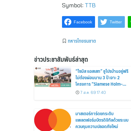
Symbol:
TTB
Facebook
Twitter
ทหารไทยธนชาต
ข่าวประชาสัมพันธ์ล่าสุด
“ไซมิส แอสเสท” ชูโปรบ้านอยู่ฟรี
ไม่ต้องผ่อนนาน 3 ปี เจาะ 2
โครงการ “Siamese Holm–
Siamese Blossom” พร้อม
7 ส.ค. 69 17:40
ส่วนลดและสิทธิพิเศษถึง 31
สิงหาคม 2569
มาสเตอร์การ์ดยกระดับ
แพลตฟอร์มบัตรดิจิทัลด้วยระบบ
ควบคุมความปลอดภัยใหม่