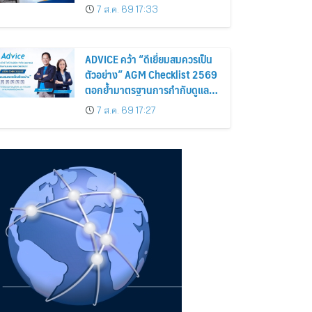
การดำเนินธุรกิจตามหลักธรรมาภิ
7 ส.ค. 69 17:33
บาล โปร่งใส สร้างความเชื่อมั่นผู้
ถือหุ้น
ADVICE คว้า “ดีเยี่ยมสมควรเป็น
ตัวอย่าง” AGM Checklist 2569
ตอกย้ำมาตรฐานการกำกับดูแล
กิจการที่ดี
7 ส.ค. 69 17:27