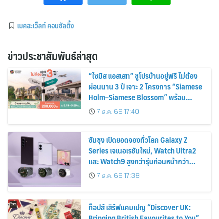
เมคอะเว็ลท์ คอนซัลติ้ง
ข่าวประชาสัมพันธ์ล่าสุด
“ไซมิส แอสเสท” ชูโปรบ้านอยู่ฟรี ไม่ต้อง
ผ่อนนาน 3 ปี เจาะ 2 โครงการ “Siamese
Holm–Siamese Blossom” พร้อม
ส่วนลดและสิทธิพิเศษถึง 31 สิงหาคม
7 ส.ค. 69 17:40
2569
ซัมซุง เปิดยอดจองทั่วโลก Galaxy Z
Series เจเนอเรชันใหม่, Watch Ultra2
และ Watch9 สูงกว่ารุ่นก่อนหน้ากว่า
30%
7 ส.ค. 69 17:38
ท็อปส์ เสิร์ฟแคมเปญ “Discover UK:
Bringing British Favourites to You”