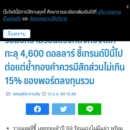
X
เว็บไซต์นี้มีการใช้งานคุกกี้ ศึกษารายละเอียดเพิ่มเติมได้ที่
นโยบายความ
เป็นส่วนตัว
และ
ข้อตกลงการใช้บริการ
YLG แนะวิธีลงทุนทองคำปี 69
รับมือความร้อนแรงหลังทองโลก
รับทราบ
ทะลุ 4,600 ดอลลาร์ ชี้เทรนด์ปีนี้ไป
ต่อแต่ย้ำทองคำควรมีสัดส่วนไม่เกิน
15% ของพอร์ตลงทุนรวม
เศรษฐกิจ/การเงิน
13 ม.ค. 69 15:48
วายแอลจีชี้ เผยทองคำปี 69 ร้อนแรงไม่มีแผ่ว พร้อม