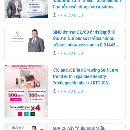
คะแนนเต็ม ระดับ “ดีเยี่ยม” ต่อเนื่องเป็นปีที่
7 ตอกย้ำการดำเนินธุรกิจตามหลักธร
รมาภิบาล โปร่งใส สร้างความเชื่อมั่นผู้ถือ
7 ส.ค. 69 17:33
หุ้น
SINO ประกาศ Q2/69 ทำกำไรสุทธิ 10
ล้านบาท ฟื้นตัวแกร่งจากไตรมาสก่อน
เตรียมจ่ายปันผลระหว่างกาล 0.014423
บาทต่อหุ้น ครึ่งปีหลังมุ่งเติบโตต่อเนื่อง
7 ส.ค. 69 17:33
KTC and JCB Tap Growing Self-Care
Trend with Expanded Beauty
Privileges Number of KTC JCB
Cardmembers Spending on
7 ส.ค. 69 17:30
Cosmetics Rises 26%
ADVICE คว้า “ดีเยี่ยมสมควรเป็น