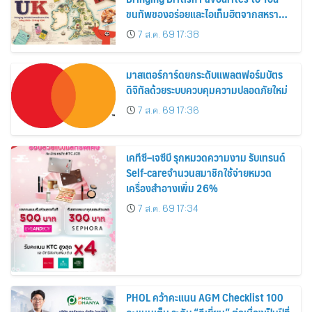
ขนทัพของอร่อยและไอเท็มฮิตจากสหราช
อาณาจักร ส่งตรงถึงมือตั้งแต่วันนี้ – 18
7 ส.ค. 69 17:38
สิงหาคมนี้
มาสเตอร์การ์ดยกระดับแพลตฟอร์มบัตร
ดิจิทัลด้วยระบบควบคุมความปลอดภัยใหม่
7 ส.ค. 69 17:36
เคทีซี–เจซีบี รุกหมวดความงาม รับเทรนด์
Self-careจำนวนสมาชิกใช้จ่ายหมวด
เครื่องสำอางเพิ่ม 26%
7 ส.ค. 69 17:34
PHOL คว้าคะแนน AGM Checklist 100