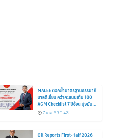
MALEE ตอกย้ำมาตรฐานธรรมาภิ
บาลดีเยี่ยม คว้าคะแนนเต็ม 100
AGM Checklist 7 ปีซ้อน มุ่งมั่น
พัฒนาระบบกำกับดูกิจการ เพื่อยก
7 ส.ค. 69 11:43
ระดับสู่มาตรฐานสากล
OR Reports First-Half 2026