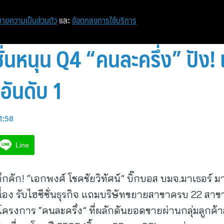
หน้าแรก
ท่องเที่ยว
ไอที
เศรษฐกิจ/การเงิน
ายความเป็นส่วนตัว
และ
ข้อตกลงการใช้บริการ
่นหนุน Q4 “คนละครึ่ง” ปัง!
นอันดับ 1
11:58
Line
ึกคัก! “เอกพงศ์ โชคชัยวิทัศน์” บิ๊กบอส บมจ.มาเธอร์ มา
ื่อง รับไฮซีซั่นธุรกิจ แถมบริษัทขยายสาขาครบ 22 สาขา
รงการ “คนละครึ่ง” ที่ผลักดันยอดขายผ่านกลุ่มลูกค้าส่งเ