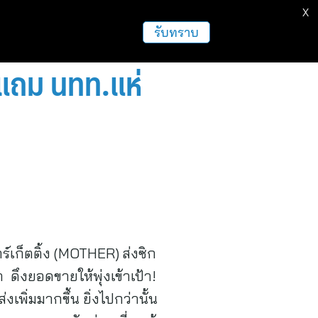
X
ธุรกิจ
ฝากข่าวประชาสัมพันธ์
อื่นๆ
รับทราบ
 แถม นทท.แห่
ร์เก็ตติ้ง (MOTHER) ส่งซิก
 ดึงยอดขายให้พุ่งเข้าเป้า!
พิ่มมากขึ้น ยิ่งไปกว่านั้น