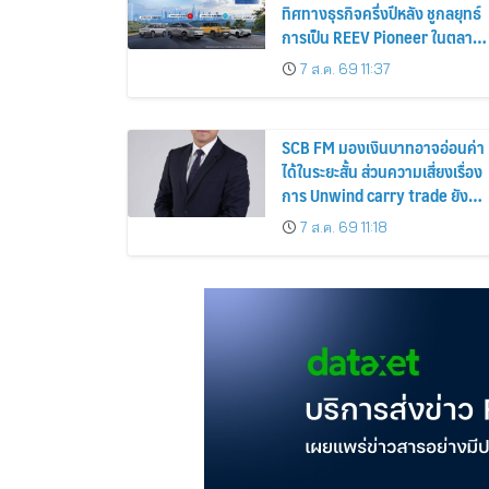
ทิศทางธุรกิจครึ่งปีหลัง ชูกลยุทธ์
การเป็น REEV Pioneer ในตลาด
ไทย
7 ส.ค. 69 11:37
SCB FM มองเงินบาทอาจอ่อนค่า
ได้ในระยะสั้น ส่วนความเสี่ยงเรื่อง
การ Unwind carry trade ยังต่ำ
แม้เงินเยนแข็งค่าเร็ว
7 ส.ค. 69 11:18