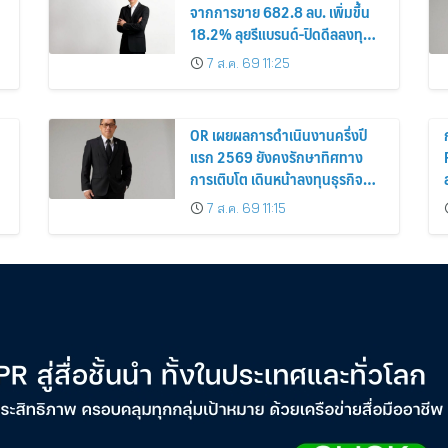
จากการขาย 682.8 ลบ. เพิ่มขึ้น
18.2% ลุยรีแบรนด์-ปิดดีลลงทุน
ใหม่สร้าง New S-Curve หนุน
7 ส.ค. 69 11:25
อนาคตเติบโตยั่งยืน
OR เผยผลการดำเนินงานครึ่งปี
แรก 2569 ยังคงรักษาทิศทาง
การเติบโต เดินหน้าลงทุนธุรกิจ
อนาคต เสริมการเติบโตระยะยาว
7 ส.ค. 69 11:15