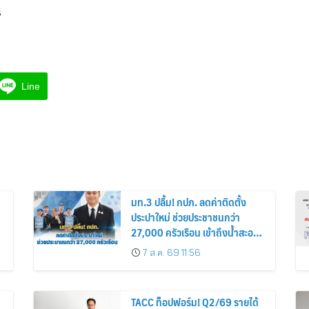
น
Line
มท.3 ปลื้ม! กปภ. ลดค่าติดตั้ง
ประปาใหม่ ช่วยประชาชนกว่า
27,000 ครัวเรือน เข้าถึงน้ำสะอาด
ลดค่าใช้จ่ายกว่า 14.8 ล้านบาท
7 ส.ค. 69 11:56
TACC ท็อปฟอร์ม! Q2/69 รายได้