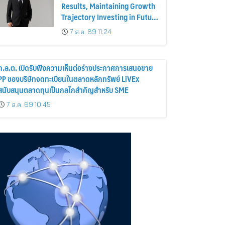
Results, Maintaining Growth
Trajectory Investing in Future
Businesses to Strengthen
7 ส.ค. 69 11:24
Long-Term Growth
ก.ล.ต. เปิดรับฟังความเห็นต่อร่างประกาศการเสนอขาย
PP ของบริษัทจดทะเบียนในตลาดหลักทรัพย์ LiVEx
สนับสนุนตลาดทุนเป็นกลไกสำคัญสำหรับ SME
7 ส.ค. 69 10:45