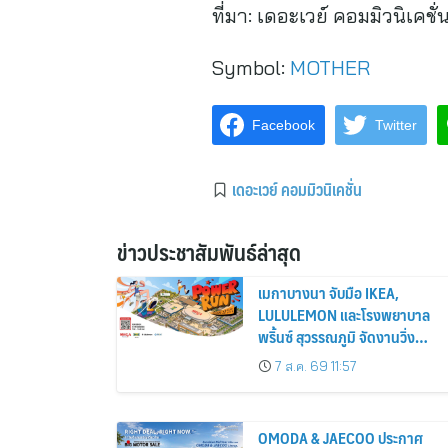
ที่มา:
เดอะเวย์ คอมมิวนิเคชั่
Symbol:
MOTHER
Facebook
Twitter
เดอะเวย์ คอมมิวนิเคชั่น
ข่าวประชาสัมพันธ์ล่าสุด
เมกาบางนา จับมือ IKEA,
LULULEMON และโรงพยาบาล
พริ้นซ์ สุวรรณภูมิ จัดงานวิ่ง
“POWER RUN” ครั้งแรกใน
7 ส.ค. 69 11:57
ประเทศไทย
OMODA & JAECOO ประกาศ