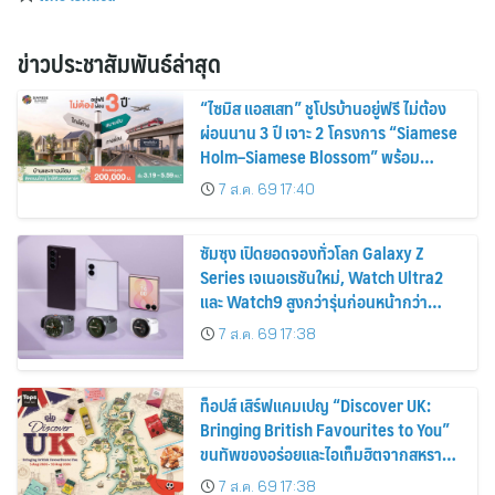
ข่าวประชาสัมพันธ์ล่าสุด
“ไซมิส แอสเสท” ชูโปรบ้านอยู่ฟรี ไม่ต้อง
ผ่อนนาน 3 ปี เจาะ 2 โครงการ “Siamese
Holm–Siamese Blossom” พร้อม
ส่วนลดและสิทธิพิเศษถึง 31 สิงหาคม
7 ส.ค. 69 17:40
2569
ซัมซุง เปิดยอดจองทั่วโลก Galaxy Z
Series เจเนอเรชันใหม่, Watch Ultra2
และ Watch9 สูงกว่ารุ่นก่อนหน้ากว่า
30%
7 ส.ค. 69 17:38
ท็อปส์ เสิร์ฟแคมเปญ “Discover UK:
Bringing British Favourites to You”
ขนทัพของอร่อยและไอเท็มฮิตจากสหราช
อาณาจักร ส่งตรงถึงมือตั้งแต่วันนี้ – 18
7 ส.ค. 69 17:38