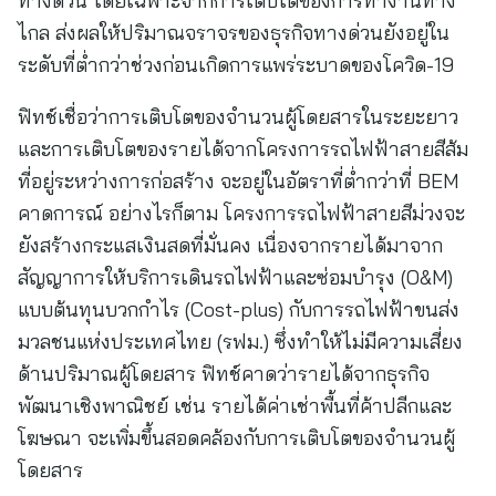
ทางด่วน โดยเฉพาะจากการเติบโตของการทำงานทาง
ไกล ส่งผลให้ปริมาณจราจรของธุรกิจทางด่วนยังอยู่ใน
ระดับที่ต่ำกว่าช่วงก่อนเกิดการแพร่ระบาดของโควิด-19
ฟิทช์เชื่อว่าการเติบโตของจำนวนผู้โดยสารในระยะยาว
และการเติบโตของรายได้จากโครงการรถไฟฟ้าสายสีส้ม
ที่อยู่ระหว่างการก่อสร้าง จะอยู่ในอัตราที่ต่ำกว่าที่ BEM
คาดการณ์ อย่างไรก็ตาม โครงการรถไฟฟ้าสายสีม่วงจะ
ยังสร้างกระแสเงินสดที่มั่นคง เนื่องจากรายได้มาจาก
สัญญาการให้บริการเดินรถไฟฟ้าและซ่อมบำรุง (O&M)
แบบต้นทุนบวกกำไร (Cost-plus) กับการรถไฟฟ้าขนส่ง
มวลชนแห่งประเทศไทย (รฟม.) ซึ่งทำให้ไม่มีความเสี่ยง
ด้านปริมาณผู้โดยสาร ฟิทช์คาดว่ารายได้จากธุรกิจ
พัฒนาเชิงพาณิชย์ เช่น รายได้ค่าเช่าพื้นที่ค้าปลีกและ
โฆษณา จะเพิ่มขึ้นสอดคล้องกับการเติบโตของจำนวนผู้
โดยสาร