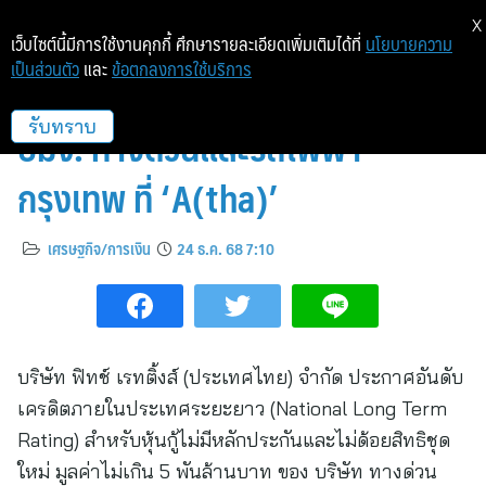
X
เว็บไซต์นี้มีการใช้งานคุกกี้ ศึกษารายละเอียดเพิ่มเติมได้ที่
นโยบายความ
เป็นส่วนตัว
และ
ข้อตกลงการใช้บริการ
ฟิทช์ประกาศอันดับเครดิตหุ้นกู้
บมจ. ทางด่วนและรถไฟฟ้า
รับทราบ
กรุงเทพ ที่ ‘A(tha)’
เศรษฐกิจ/การเงิน
24 ธ.ค. 68 7:10
บริษัท ฟิทช์ เรทติ้งส์ (ประเทศไทย) จำกัด ประกาศอันดับ
เครดิตภายในประเทศระยะยาว (National Long Term
Rating) สำหรับหุ้นกู้ไม่มีหลักประกันและไม่ด้อยสิทธิชุด
ใหม่ มูลค่าไม่เกิน 5 พันล้านบาท ของ บริษัท ทางด่วน