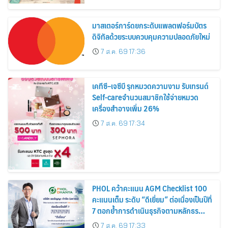
สิงหาคมนี้
มาสเตอร์การ์ดยกระดับแพลตฟอร์มบัตร
ดิจิทัลด้วยระบบควบคุมความปลอดภัยใหม่
7 ส.ค. 69 17:36
เคทีซี–เจซีบี รุกหมวดความงาม รับเทรนด์
Self-careจำนวนสมาชิกใช้จ่ายหมวด
เครื่องสำอางเพิ่ม 26%
7 ส.ค. 69 17:34
PHOL คว้าคะแนน AGM Checklist 100
คะแนนเต็ม ระดับ “ดีเยี่ยม” ต่อเนื่องเป็นปีที่
7 ตอกย้ำการดำเนินธุรกิจตามหลักธร
รมาภิบาล โปร่งใส สร้างความเชื่อมั่นผู้ถือ
7 ส.ค. 69 17:33