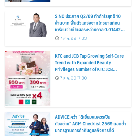
หุ้น
SINO ประกาศ Q2/69 ทำกำไรสุทธิ 10
ล้านบาท ฟื้นตัวแกร่งจากไตรมาสก่อน
เตรียมจ่ายปันผลระหว่างกาล 0.014423
บาทต่อหุ้น ครึ่งปีหลังมุ่งเติบโตต่อเนื่อง
7 ส.ค. 69 17:33
KTC and JCB Tap Growing Self-Care
Trend with Expanded Beauty
Privileges Number of KTC JCB
Cardmembers Spending on
7 ส.ค. 69 17:30
Cosmetics Rises 26%
ADVICE คว้า “ดีเยี่ยมสมควรเป็น
ตัวอย่าง” AGM Checklist 2569 ตอกย้ำ
มาตรฐานการกำกับดูแลกิจการที่ดี