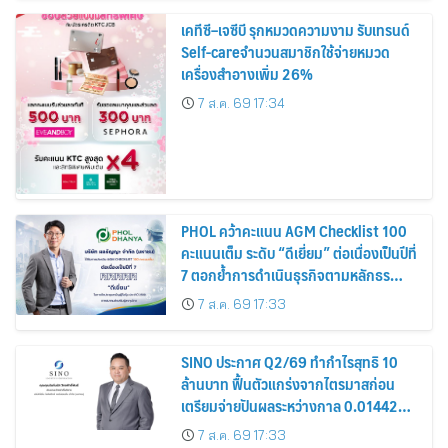
เคทีซี–เจซีบี รุกหมวดความงาม รับเทรนด์
Self-careจำนวนสมาชิกใช้จ่ายหมวด
เครื่องสำอางเพิ่ม 26%
7 ส.ค. 69 17:34
PHOL คว้าคะแนน AGM Checklist 100
คะแนนเต็ม ระดับ “ดีเยี่ยม” ต่อเนื่องเป็นปีที่
7 ตอกย้ำการดำเนินธุรกิจตามหลักธร
รมาภิบาล โปร่งใส สร้างความเชื่อมั่นผู้ถือ
7 ส.ค. 69 17:33
หุ้น
SINO ประกาศ Q2/69 ทำกำไรสุทธิ 10
ล้านบาท ฟื้นตัวแกร่งจากไตรมาสก่อน
เตรียมจ่ายปันผลระหว่างกาล 0.014423
บาทต่อหุ้น ครึ่งปีหลังมุ่งเติบโตต่อเนื่อง
7 ส.ค. 69 17:33