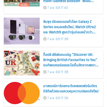
Holm–Siamese Blossom” พร้อม
ส่วนลดและสิทธิพิเศษถึง 31 สิงหาคม
7 ส.ค. 69 17:40
2569
ซัมซุง เปิดยอดจองทั่วโลก Galaxy Z
Series เจเนอเรชันใหม่, Watch Ultra2
และ Watch9 สูงกว่ารุ่นก่อนหน้ากว่า
30%
7 ส.ค. 69 17:38
ท็อปส์ เสิร์ฟแคมเปญ “Discover UK:
Bringing British Favourites to You”
ขนทัพของอร่อยและไอเท็มฮิตจากสหราช
อาณาจักร ส่งตรงถึงมือตั้งแต่วันนี้ – 18
7 ส.ค. 69 17:38
สิงหาคมนี้
มาสเตอร์การ์ดยกระดับแพลตฟอร์มบัตร
ดิจิทัลด้วยระบบควบคุมความปลอดภัยใหม่
7 ส.ค. 69 17:36