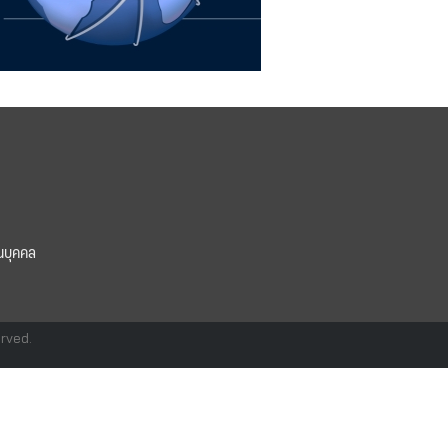
นบุคคล
erved.