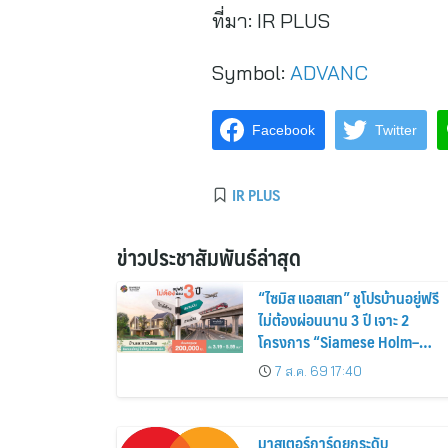
ที่มา:
IR PLUS
Symbol:
ADVANC
Facebook
Twitter
IR PLUS
ข่าวประชาสัมพันธ์ล่าสุด
“ไซมิส แอสเสท” ชูโปรบ้านอยู่ฟรี
ไม่ต้องผ่อนนาน 3 ปี เจาะ 2
โครงการ “Siamese Holm–
Siamese Blossom” พร้อม
7 ส.ค. 69 17:40
ส่วนลดและสิทธิพิเศษถึง 31
สิงหาคม 2569
มาสเตอร์การ์ดยกระดับ