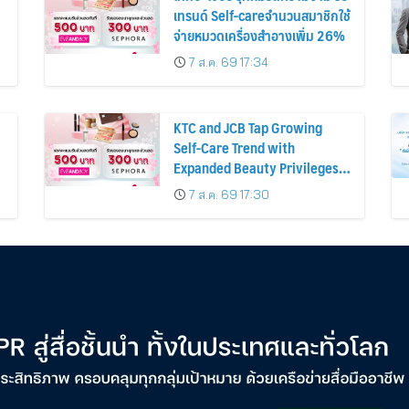
เทรนด์ Self-careจำนวนสมาชิกใช้
จ่ายหมวดเครื่องสำอางเพิ่ม 26%
7 ส.ค. 69 17:34
KTC and JCB Tap Growing
Self-Care Trend with
Expanded Beauty Privileges
น
Number of KTC JCB
7 ส.ค. 69 17:30
Cardmembers Spending on
Cosmetics Rises 26%