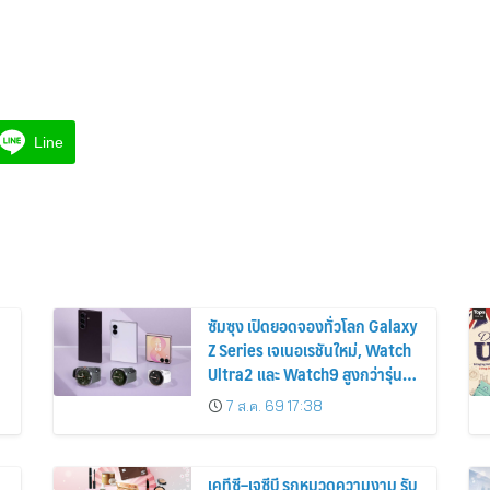
Line
ซัมซุง เปิดยอดจองทั่วโลก Galaxy
Z Series เจเนอเรชันใหม่, Watch
Ultra2 และ Watch9 สูงกว่ารุ่น
ก่อนหน้ากว่า 30%
7 ส.ค. 69 17:38
เคทีซี–เจซีบี รุกหมวดความงาม รับ