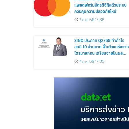
แพลตฟอร์มบัตรดิจิทัลด้วยระบบ
ควบคุมความปลอดภัยใหม่
7 ส.ค. 69 17:36
SINO ประกาศ Q2/69 ทำกำไร
สุทธิ 10 ล้านบาท ฟื้นตัวแกร่งจาก
ไตรมาสก่อน เตรียมจ่ายปันผล
ระหว่างกาล 0.014423 บาทต่อหุ้
7 ส.ค. 69 17:33
ครึ่งปีหลังมุ่งเติบโตต่อเนื่อง