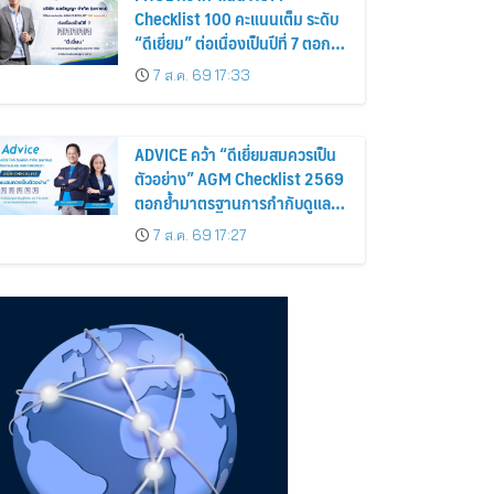
Checklist 100 คะแนนเต็ม ระดับ
“ดีเยี่ยม” ต่อเนื่องเป็นปีที่ 7 ตอกย้ำ
การดำเนินธุรกิจตามหลักธรรมาภิ
7 ส.ค. 69 17:33
บาล โปร่งใส สร้างความเชื่อมั่นผู้
ถือหุ้น
ADVICE คว้า “ดีเยี่ยมสมควรเป็น
ตัวอย่าง” AGM Checklist 2569
ตอกย้ำมาตรฐานการกำกับดูแล
กิจการที่ดี
7 ส.ค. 69 17:27