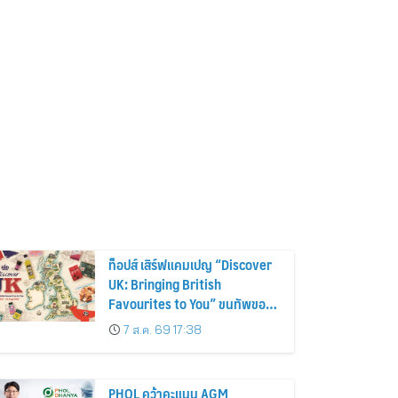
ท็อปส์ เสิร์ฟแคมเปญ “Discover
UK: Bringing British
Favourites to You” ขนทัพของ
อร่อยและไอเท็มฮิตจากสหราช
7 ส.ค. 69 17:38
อาณาจักร ส่งตรงถึงมือตั้งแต่วัน
นี้ – 18 สิงหาคมนี้
PHOL คว้าคะแนน AGM