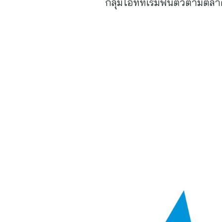
กลุ่มไอทีที่เริ่มฟื้นตัวตามตล