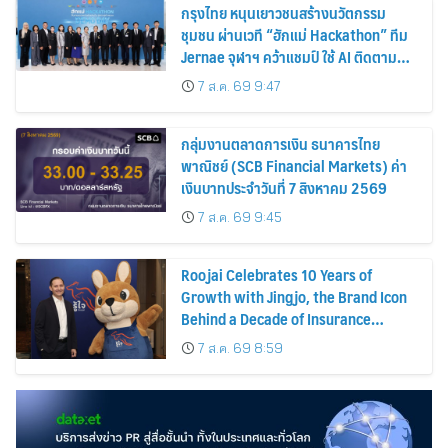
กรุงไทย หนุนเยาวชนสร้างนวัตกรรม
ชุมชน ผ่านเวที “ฮักแม่ Hackathon” ทีม
Jernae จุฬาฯ คว้าแชมป์ ใช้ AI ติดตาม
ทรัพย์สินสูญหาย
7 ส.ค. 69 9:47
กลุ่มงานตลาดการเงิน ธนาคารไทย
พาณิชย์ (SCB Financial Markets) ค่า
เงินบาทประจำวันที่ 7 สิงหาคม 2569
7 ส.ค. 69 9:45
Roojai Celebrates 10 Years of
Growth with Jingjo, the Brand Icon
Behind a Decade of Insurance
Innovation
7 ส.ค. 69 8:59