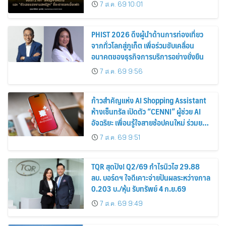
เฟด
7 ส.ค. 69 10:01
PHIST 2026 ดึงผู้นำด้านการท่องเที่ยว
จากทั่วโลกสู่ภูเก็ต เพื่อร่วมขับเคลื่อน
อนาคตของธุรกิจการบริการอย่างยั่งยืน
7 ส.ค. 69 9:56
ก้าวสำคัญแห่ง AI Shopping Assistant
ห้างเซ็นทรัล เปิดตัว “CENNI” ผู้ช่วย AI
อัจฉริยะ เพื่อนรู้ใจสายช้อปคนใหม่ ร่วมยก
ระดับประสบการณ์ช้อปปิ้งให้ง่ายขึ้นได้ ใน
7 ส.ค. 69 9:51
แชตเดียว
TQR สุดปัง! Q2/69 กำไรนิวไฮ 29.88
ลบ. บอร์ดฯ ใจดีเคาะจ่ายปันผลระหว่างกาล
0.203 บ./หุ้น รับทรัพย์ 4 ก.ย.69
7 ส.ค. 69 9:49