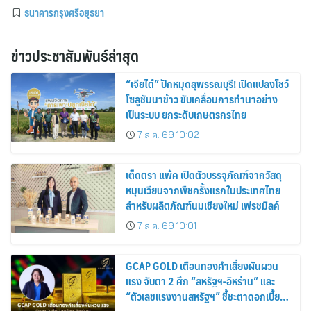
ธนาคารกรุงศรีอยุธยา
ข่าวประชาสัมพันธ์ล่าสุด
“เจียไต๋” ปักหมุดสุพรรณบุรี! เปิดแปลงโชว์
โซลูชันนาข้าว ขับเคลื่อนการทำนาอย่าง
เป็นระบบ ยกระดับเกษตรกรไทย
7 ส.ค. 69 10:02
เต็ดตรา แพ้ค เปิดตัวบรรจุภัณฑ์จากวัสดุ
หมุนเวียนจากพืชครั้งแรกในประเทศไทย
สำหรับผลิตภัณฑ์นมเชียงใหม่ เฟรชมิลค์
7 ส.ค. 69 10:01
GCAP GOLD เตือนทองคำเสี่ยงผันผวน
แรง จับตา 2 ศึก “สหรัฐฯ-อิหร่าน” และ
“ตัวเลขแรงงานสหรัฐฯ” ชี้ชะตาดอกเบี้ย