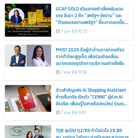
GCAP GOLD เตือนทองคำเสี่ยงผันผวน
แรง จับตา 2 ศึก “สหรัฐฯ-อิหร่าน” และ
“ตัวเลขแรงงานสหรัฐฯ” ชี้ชะตาดอกเบี้ย
เฟด
7 ส.ค. 69 10:01
PHIST 2026 ดึงผู้นำด้านการท่องเที่ยว
จากทั่วโลกสู่ภูเก็ต เพื่อร่วมขับเคลื่อน
อนาคตของธุรกิจการบริการอย่างยั่งยืน
7 ส.ค. 69 9:56
ก้าวสำคัญแห่ง AI Shopping Assistant
ห้างเซ็นทรัล เปิดตัว “CENNI” ผู้ช่วย AI
อัจฉริยะ เพื่อนรู้ใจสายช้อปคนใหม่ ร่วมยก
ระดับประสบการณ์ช้อปปิ้งให้ง่ายขึ้นได้ ใน
7 ส.ค. 69 9:51
แชตเดียว
TQR สุดปัง! Q2/69 กำไรนิวไฮ 29.88
ลบ. บอร์ดฯ ใจดีเคาะจ่ายปันผลระหว่างกาล