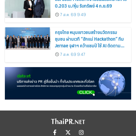
0.203 บ./หุ้น รับทรัพย์ 4 ก.ย.69
7 ส.ค. 69 9:49
กรุงไทย หนุนเยาวชนสร้างนวัตกรรม
ชุมชน ผ่านเวที “ฮักแม่ Hackathon” ทีม
Jernae จุฬาฯ คว้าแชมป์ ใช้ AI ติดตาม
ทรัพย์สินสูญหาย
7 ส.ค. 69 9:47