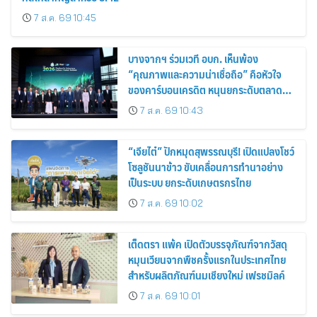
7 ส.ค. 69 10:45
บางจากฯ ร่วมเวที อบก. เห็นพ้อง
“คุณภาพและความน่าเชื่อถือ” คือหัวใจ
ของคาร์บอนเครดิต หนุนยกระดับตลาด
คาร์บอนไทย เชื่อมโยงอาเซียน เปิดโอกาสสู่
7 ส.ค. 69 10:43
ตลาดสากล
“เจียไต๋” ปักหมุดสุพรรณบุรี! เปิดแปลงโชว์
โซลูชันนาข้าว ขับเคลื่อนการทำนาอย่าง
เป็นระบบ ยกระดับเกษตรกรไทย
7 ส.ค. 69 10:02
เต็ดตรา แพ้ค เปิดตัวบรรจุภัณฑ์จากวัสดุ
หมุนเวียนจากพืชครั้งแรกในประเทศไทย
สำหรับผลิตภัณฑ์นมเชียงใหม่ เฟรชมิลค์
7 ส.ค. 69 10:01