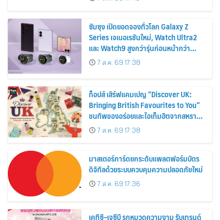
2569
ซัมซุง เปิดยอดจองทั่วโลก Galaxy Z
Series เจเนอเรชันใหม่, Watch Ultra2
และ Watch9 สูงกว่ารุ่นก่อนหน้ากว่า
30%
7 ส.ค. 69 17:38
ท็อปส์ เสิร์ฟแคมเปญ “Discover UK:
Bringing British Favourites to You”
ขนทัพของอร่อยและไอเท็มฮิตจากสหราช
อาณาจักร ส่งตรงถึงมือตั้งแต่วันนี้ – 18
7 ส.ค. 69 17:38
สิงหาคมนี้
มาสเตอร์การ์ดยกระดับแพลตฟอร์มบัตร
ดิจิทัลด้วยระบบควบคุมความปลอดภัยใหม่
7 ส.ค. 69 17:36
เคทีซี–เจซีบี รุกหมวดความงาม รับเทรนด์