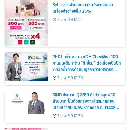
Self-careจำนวนสมาชิกใช้จ่ายหมวด
เครื่องสำอางเพิ่ม 26%
7 ส.ค. 69 17:34
PHOL คว้าคะแนน AGM Checklist 100
คะแนนเต็ม ระดับ “ดีเยี่ยม” ต่อเนื่องเป็นปีที่
7 ตอกย้ำการดำเนินธุรกิจตามหลักธร
รมาภิบาล โปร่งใส สร้างความเชื่อมั่นผู้ถือ
7 ส.ค. 69 17:33
หุ้น
SINO ประกาศ Q2/69 ทำกำไรสุทธิ 10
ล้านบาท ฟื้นตัวแกร่งจากไตรมาสก่อน
เตรียมจ่ายปันผลระหว่างกาล 0.014423
บาทต่อหุ้น ครึ่งปีหลังมุ่งเติบโตต่อเนื่อง
7 ส.ค. 69 17:33