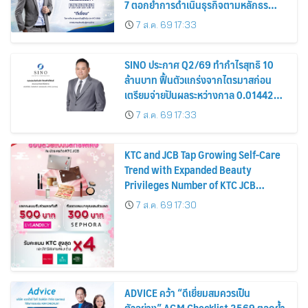
7 ตอกย้ำการดำเนินธุรกิจตามหลักธร
รมาภิบาล โปร่งใส สร้างความเชื่อมั่นผู้ถือ
7 ส.ค. 69 17:33
หุ้น
SINO ประกาศ Q2/69 ทำกำไรสุทธิ 10
ล้านบาท ฟื้นตัวแกร่งจากไตรมาสก่อน
เตรียมจ่ายปันผลระหว่างกาล 0.014423
บาทต่อหุ้น ครึ่งปีหลังมุ่งเติบโตต่อเนื่อง
7 ส.ค. 69 17:33
KTC and JCB Tap Growing Self-Care
Trend with Expanded Beauty
Privileges Number of KTC JCB
Cardmembers Spending on
7 ส.ค. 69 17:30
Cosmetics Rises 26%
ADVICE คว้า “ดีเยี่ยมสมควรเป็น
ตัวอย่าง” AGM Checklist 2569 ตอกย้ำ