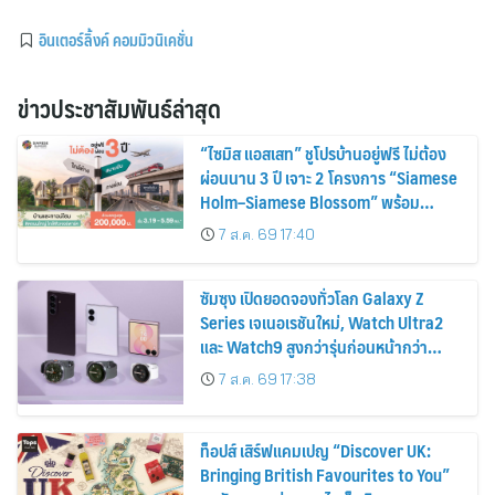
อินเตอร์ลิ้งค์ คอมมิวนิเคชั่น
ข่าวประชาสัมพันธ์ล่าสุด
“ไซมิส แอสเสท” ชูโปรบ้านอยู่ฟรี ไม่ต้อง
ผ่อนนาน 3 ปี เจาะ 2 โครงการ “Siamese
Holm–Siamese Blossom” พร้อม
ส่วนลดและสิทธิพิเศษถึง 31 สิงหาคม
7 ส.ค. 69 17:40
2569
ซัมซุง เปิดยอดจองทั่วโลก Galaxy Z
Series เจเนอเรชันใหม่, Watch Ultra2
และ Watch9 สูงกว่ารุ่นก่อนหน้ากว่า
30%
7 ส.ค. 69 17:38
ท็อปส์ เสิร์ฟแคมเปญ “Discover UK:
Bringing British Favourites to You”