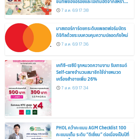
ขนทัพของอร่อยและไอเท็มฮิตจากสหราช
อาณาจักร ส่งตรงถึงมือตั้งแต่วันนี้ – 18
7 ส.ค. 69 17:38
สิงหาคมนี้
มาสเตอร์การ์ดยกระดับแพลตฟอร์มบัตร
ดิจิทัลด้วยระบบควบคุมความปลอดภัยใหม่
7 ส.ค. 69 17:36
เคทีซี–เจซีบี รุกหมวดความงาม รับเทรนด์
Self-careจำนวนสมาชิกใช้จ่ายหมวด
เครื่องสำอางเพิ่ม 26%
7 ส.ค. 69 17:34
PHOL คว้าคะแนน AGM Checklist 100
คะแนนเต็ม ระดับ “ดีเยี่ยม” ต่อเนื่องเป็นปีที่