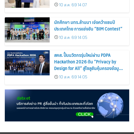
10 ส.ค. 69 14:07
นักศึกษา มทร.ล้านนา เจ๋งคว้าแชมป์
ประเทศไทย การแข่งขัน “BIM Contest”
10 ส.ค. 69 14:05
สคส. ปั้นนวัตกรรุ่นใหม่ผ่าน PDPA
Hackathon 2026 ดัน “Privacy by
Design for All” สู่โซลูชันคุ้มครองข้อมูล
ส่วนบุคคลที่ใช้ได้จริง
10 ส.ค. 69 14:05