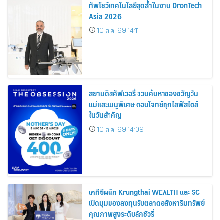
ทัพโชว์เทคโนโลยีสุดล้ำในงาน DronTech
Asia 2026
10 ส.ค. 69 14:11
สยามดิสคัฟเวอรี่ ชวนค้นหาของขวัญวัน
แม่และเมนูพิเศษ ตอบโจทย์ทุกไลฟ์สไตล์
ในวันสำคัญ
10 ส.ค. 69 14:09
เคทีซีผนึก Krungthai WEALTH และ SC
เปิดมุมมองลงทุนรับตลาดอสังหาริมทรัพย์
คุณภาพสูงระดับลักชัวรี่