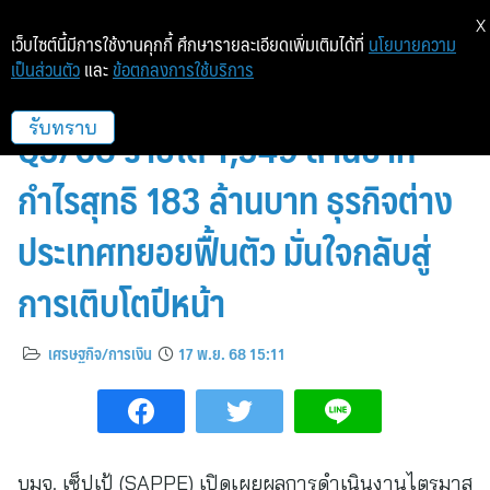
X
เว็บไซต์นี้มีการใช้งานคุกกี้ ศึกษารายละเอียดเพิ่มเติมได้ที่
นโยบายความ
เป็นส่วนตัว
และ
ข้อตกลงการใช้บริการ
SAPPE รายงานผลประกอบการ
Q3/68 รายได้ 1,349 ล้านบาท
รับทราบ
กำไรสุทธิ 183 ล้านบาท ธุรกิจต่าง
ประเทศทยอยฟื้นตัว มั่นใจกลับสู่
การเติบโตปีหน้า
เศรษฐกิจ/การเงิน
17 พ.ย. 68 15:11
บมจ. เซ็ปเป้ (SAPPE) เปิดเผยผลการดำเนินงานไตรมาส