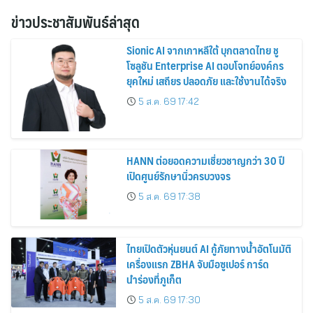
ข่าวประชาสัมพันธ์ล่าสุด
Sionic AI จากเกาหลีใต้ บุกตลาดไทย ชู
โซลูชัน Enterprise AI ตอบโจทย์องค์กร
ยุคใหม่ เสถียร ปลอดภัย และใช้งานได้จริง
5 ส.ค. 69 17:42
HANN ต่อยอดความเชี่ยวชาญกว่า 30 ปี
เปิดศูนย์รักษานิ่วครบวงจร
5 ส.ค. 69 17:38
ไทยเปิดตัวหุ่นยนต์ AI กู้ภัยทางน้ำอัตโนมัติ
เครื่องแรก ZBHA จับมือซูเปอร์ การ์ด
นำร่องที่ภูเก็ต
5 ส.ค. 69 17:30