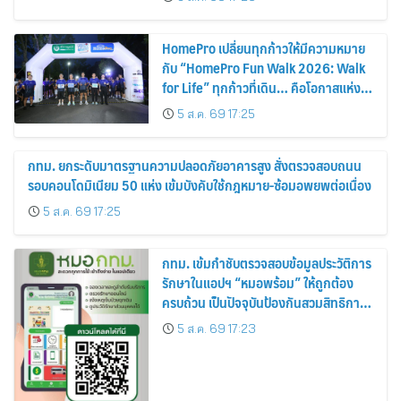
HomePro เปลี่ยนทุกก้าวให้มีความหมาย
กับ “HomePro Fun Walk 2026: Walk
for Life” ทุกก้าวที่เดิน… คือโอกาสแห่ง
การมีชีวิต
5 ส.ค. 69 17:25
กทม. ยกระดับมาตรฐานความปลอดภัยอาคารสูง สั่งตรวจสอบถนน
รอบคอนโดมิเนียม 50 แห่ง เข้มบังคับใช้กฎหมาย-ซ้อมอพยพต่อเนื่อง
5 ส.ค. 69 17:25
กทม. เข้มกำชับตรวจสอบข้อมูลประวัติการ
รักษาในแอปฯ “หมอพร้อม” ให้ถูกต้อง
ครบถ้วน เป็นปัจจุบันป้องกันสวมสิทธิการ
รักษา
5 ส.ค. 69 17:23