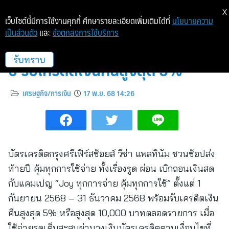
X
เว็บไซต์นี้มีการใช้งานคุกกี้ ศึกษารายละเอียดเพิ่มเติมได้ที่
นโยบายความ
เป็นส่วนตัว
และ
ข้อตกลงการใช้บริการ
กรุงศรีเฟิร์สช้อยส์ ชวนช้อปส่งท้าย
ปี รับเครดิตเงินคืนสูงสุด 5%
รับทราบ
เศรษฐกิจ/การเงิน
17 พ.ย. 68 14:26
บัตรเครดิตกรุงศรีเฟิร์สช้อยส์ วีซ่า แพลทินัม ชวนช้อปส่ง
ท้ายปี คุ้มทุกการใช้จ่าย ทั้งเรื่องรูด ผ่อน เบิกถอนเงินสด
กับแคมเปญ “Joy ทุกการจ่าย คุ้มทุกการใช้” ตั้งแต่ 1
กันยายน 2568 – 31 ธันวาคม 2568 พร้อมรับเครดิตเงิน
คืนสูงสุด 5% หรือสูงสุด 10,000 บาทตลอดรายการ เมื่อ
ใช้จ่ายรูดเต็มสะสมผ่านวงเงินบัตรเครดิตตามเงื่อนไขที่