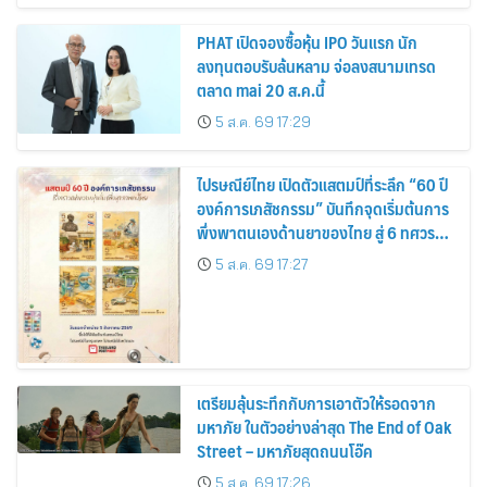
PHAT เปิดจองซื้อหุ้น IPO วันแรก นัก
ลงทุนตอบรับล้นหลาม จ่อลงสนามเทรด
ตลาด mai 20 ส.ค.นี้
5 ส.ค. 69 17:29
ไปรษณีย์ไทย เปิดตัวแสตมป์ที่ระลึก “60 ปี
องค์การเภสัชกรรม” บันทึกจุดเริ่มต้นการ
พึ่งพาตนเองด้านยาของไทย สู่ 6 ทศวรรษ
แห่งการพัฒนาสุขภาพคนไทย
5 ส.ค. 69 17:27
เตรียมลุ้นระทึกกับการเอาตัวให้รอดจาก
มหาภัย ในตัวอย่างล่าสุด The End of Oak
Street – มหาภัยสุดถนนโอ๊ค
5 ส.ค. 69 17:26